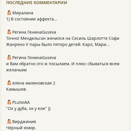
ПОСЛЕДНИЕ КОММЕНТАРИИ
Миралана
1) В состоянии аффекта...
Регина ГенинаGuseva
Точно! Мендельсон женился на Сесиль Шарлотте Софи
Жанрено У пары было пятеро детей: Карл, Мари...
Регина ГенинаGuseva
и Вам обратно это ж посылаем. И плюс сбываться всем
желаньям
елена малиновская 2
Камышев.
PLutоvkА
"Ох у дуба, ох у ели" ))
Вирджиния
Чёрный юмор.