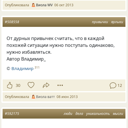
Опубликовала
Виола WV
06 окт 2013
#508558
привычки
ярлыки
От дурных привычек считать, что в каждой
похожей ситуации нужно поступать одинаково,
нужно избавляться.
Автор Владимир_
©
Владимир
311
30
12
Опубликовала
Виола ватт
08 июн 2013
#592175
люди
дела
уникальность
мысли