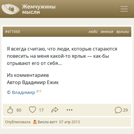
#471660
люди
мнения
ярлыки
Я всегда считаю, что люди, которые стараются
повесить на меня какой-то ярлык — как-бы
отрывают его от себя…
Из комментариев
Автор Вдадимир Ежик
©
Владимир
311
60
17
29
Опубликовала
Виола ватт
07 апр 2013