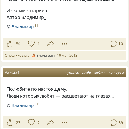
Из комментариев
Автор Владимир_
©
Владимир
311
34
1
10
Опубликовала
Виола ватт
10 мая 2013
#570254
чувства
люди
любят
которых
Полюбите по настоящему.
Люди которых любят — расцветают на глазах…
©
Владимир
311
23
2
39