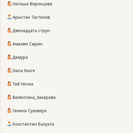
Наташа Воронцова
Арыстан Тастанов
Двенадцать струн
Амалия Сирин
Демура
Dana Noire
Тай Ночка
Валентина_Захарова
Галина Суховерх
Константин Балухта