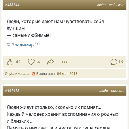
#488144
люди
любимые
Люди, которые дают нам чувствовать себя
лучшим
— самые любимые!
©
Владимир
311
42
4
16
Опубликовала
Виола ватт
04 мая 2013
#491412
люди
память
Люди живут столько, сколько их помнят…
Каждый человек хранит воспоминания о родных
и близких …
Память о них светла и чиста, как душа сердца…