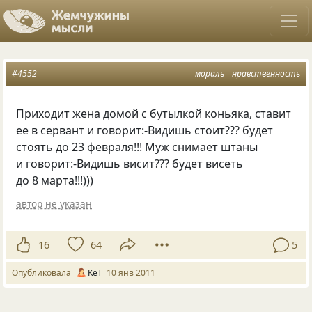
#4552
мораль
нравственность
Приходит жена домой с бутылкой коньяка, ставит
ее в сервант и говорит:-Видишь стоит??? будет
стоять до 23 февраля!!! Муж снимает штаны
и говорит:-Видишь висит??? будет висеть
до 8 марта!!!)))
автор не указан
16
64
5
Опубликовала
KeT
10 янв 2011