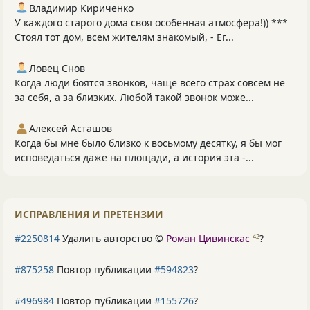
Владимир Кириченко
У каждого старого дома своя особенная атмосфера!)) ***
Стоял тот дом, всем жителям знакомый, - Ег...
Ловец Снов
Когда люди боятся звонков, чаще всего страх совсем не
за себя, а за близких. Любой такой звонок може...
Алексей Асташов
Когда бы мне было близко к восьмому десятку, я бы мог
исповедаться даже на площади, а история эта -...
ИСПРАВЛЕНИЯ И ПРЕТЕНЗИИ
#2250814
Удалить авторство ©
Роман Цивинскас
?
42
#875258
Повтор публикации
#594823
?
#496984
Повтор публикации
#155726
?