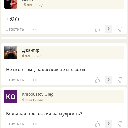
15 лет назад
+ :О)))
Ответить
0
Джангир
6 лет назад
Не все стоит, равно как не все весит.
Ответить
0
Khlobustov Oleg
KO
4 года назад
Большая претензия на мудрость?
Ответить
0