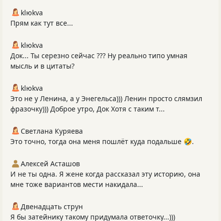
klюkva
Прям как тут все...
klюkva
Док... Ты серезно сейчас ??? Ну реально типо умная
мысль и в цитаты?
klюkva
Это не у Ленина, а у Энегельса))) Ленин просто слямзил
фразочку))) Доброе утро, Док Хотя с таким т...
Светлана Куряева
Это точно, тогда она меня пошлёт куда подальше 🤣.
Алексей Асташов
И не ты одна. Я жене когда рассказал эту историю, она
мне тоже вариантов мести накидала...
Двенадцать струн
Я бы затейнику такому придумала ответочку...)))