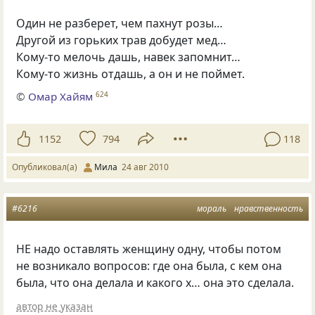
Один не разберет, чем пахнут розы…
Другой из горьких трав добудет мед…
Кому-то мелочь дашь, навек запомнит…
Кому-то жизнь отдашь, а он и не поймет.
©
Омар Хайям
624
1152
794
118
Опубликовал(а)
Мила
24 авг 2010
#6216
мораль
нравственность
НЕ надо оставлять женщину одну, чтобы потом
не возникало вопросов: где она была, с кем она
была, что она делала и какого х… она это сделала.
автор не указан