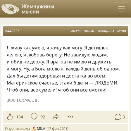
#440236
жизнь
стихи
женщины
мама
Я живу как умею, я живу как могу. Я детишек
лелею, я любовь берегу. Не завидую людям,
и обид не держу. Я врагов не имею и дружить
я могу. Ну, а Бога молю я, каждый день об одном.
Дал бы детям здоровья и достатка во всём.
Материнское счастье, стали б дети — ЛЮДЬМИ.
Чтоб они, всё сумели! чтоб они всё смогли!
автор не указан
184
92
3
Опубликовала
MILA
17 фев 2013