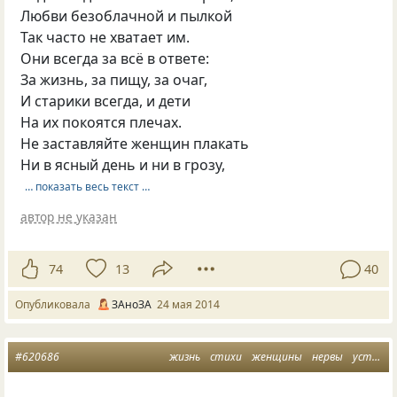
Любви безоблачной и пылкой
Так часто не хватает им.
Они всегда за всё в ответе:
За жизнь, за пищу, за очаг,
И старики всегда, и дети
На их покоятся плечах.
Не заставляйте женщин плакать
Ни в ясный день и ни в грозу,
… показать весь текст …
автор не указан
74
13
40
Опубликовала
ЗАноЗА
24 мая 2014
#620686
жизнь
стихи
женщины
нервы
усталость