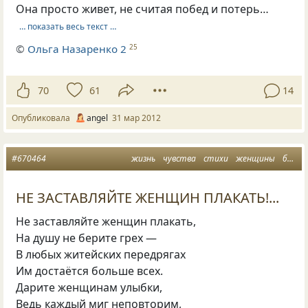
Она просто живет, не считая побед и потерь…
… показать весь текст …
©
Ольга Назаренко 2
25
70
61
14
Опубликовала
angel
31 мар 2012
#670464
жизнь
чувства
стихи
женщины
берегите
НЕ ЗАСТАВЛЯЙТЕ ЖЕНЩИН ПЛАКАТЬ!...
Не заставляйте женщин плакать,
На душу не берите грех —
В любых житейских передрягах
Им достаётся больше всех.
Дарите женщинам улыбки,
Ведь каждый миг неповторим,