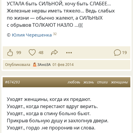
УСТАЛА быть СИЛЬНОЙ, хочу быть СЛАБЕЕ…
Железные нервы иметь тяжело… Ведь слабых
по жизни — обычно жалеют, а СИЛЬНЫХ
с обрывов ТОЛКАЮТ НАЗЛО …(((
©
Юлия Черешенка
32
99
48
19
Опубликовала
ЗАноЗА
01 фев 2014
#674293
любовь
жизнь
стихи
женщины
Уходят женщины, когда их предают.
Уходят., когда перестают вдруг верить.
Уходят., когда в спину больно бьют.
Прикрыв больную душу и захлопнув двери.
Уходят., гордо .не проронив ни слова.