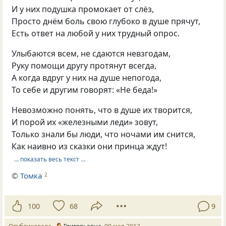
И у них подушка промокает от слёз,
Просто днём боль свою глубоко в душе прячут,
Есть ответ на любой у них трудный опрос.
Улыбаются всем, не сдаются невзгодам,
Руку помощи другу протянут всегда,
А когда вдруг у них на душе непогода,
То себе и другим говорят: «Не беда!»
Невозможно понять, что в душе их творится,
И порой их «железными леди» зовут,
Только знали бы люди, что ночами им снится,
Как наивно из сказки они принца ждут!
… показать весь текст …
©
Томка
2
100
68
9