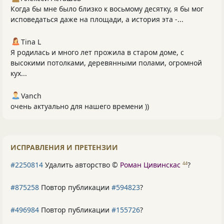
Когда бы мне было близко к восьмому десятку, я бы мог
исповедаться даже на площади, а история эта -...
Tina L
Я родилась и много лет прожила в старом доме, с
высокими потолками, деревянными полами, огромной
кух...
Vanch
очень актуально для нашего времени ))
ИСПРАВЛЕНИЯ И ПРЕТЕНЗИИ
#2250814
Удалить авторство ©
Роман Цивинскас
?
44
#875258
Повтор публикации
#594823
?
#496984
Повтор публикации
#155726
?