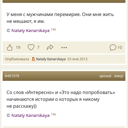
У меня с мужчинами перемирие. Они мне жить
не мешают, я им.
©
Nataly Kanarskaya
146
19
7
10
Опубликовала
Nataly Kanarskaya
03 янв 2013
#401978
ирония
юмор
Со слов
«
Интересно» и «Это надо попробовать»
начинаются истории о которых я никому
не расскажу))
©
Nataly Kanarskaya
146