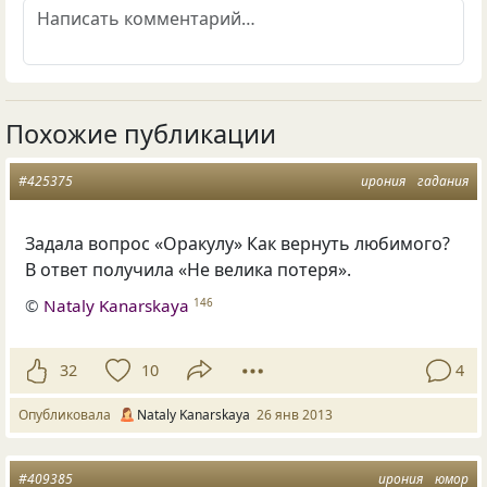
Похожие публикации
#425375
ирония
гадания
Задала вопрос
«
Оракулу» Как вернуть любимого?
В ответ получила
«
Не велика потеря».
©
Nataly Kanarskaya
146
32
10
4
Опубликовала
Nataly Kanarskaya
26 янв 2013
#409385
ирония
юмор