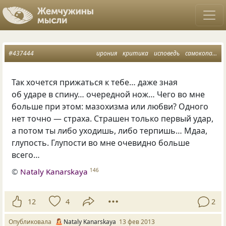
#437444
ирония
критика
исповедь
самокопание
Так хочется прижаться к тебе… даже зная
об ударе в спину… очередной нож… Чего во мне
больше при этом: мазохизма или любви? Одного
нет точно — страха. Страшен только первый удар,
а потом ты либо уходишь, либо терпишь… Мдаа,
глупость. Глупости во мне очевидно больше
всего…
©
Nataly Kanarskaya
146
12
4
2
Опубликовала
Nataly Kanarskaya
13 фев 2013