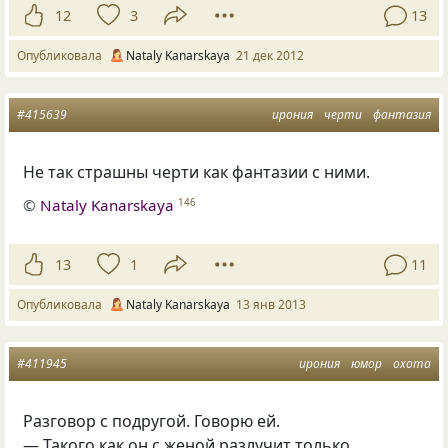
12
3
13
Опубликовала
Nataly Kanarskaya
21 дек 2012
#415639
ирония
черти
фантазия
Не так страшны черти как фантазии с ними.
©
Nataly Kanarskaya
146
13
1
11
Опубликовала
Nataly Kanarskaya
13 янв 2013
#411945
ирония
юмор
охота
Разговор с подругой. Говорю ей.
— Такого как он с женой разлучит только