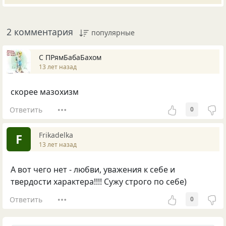
2 комментария
популярные
С ПРямБабаБахом
13 лет назад
скорее мазохизм
Ответить
0
Frikadelka
F
13 лет назад
А вот чего нет - любви, уважения к себе и
твердости характера!!!! Сужу строго по себе)
Ответить
0