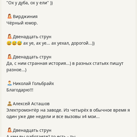
"Ох у дуба, ох у ели" ))
Вирджиния
Чёрный юмор.
Двенадцать струн
😅😅😅 ах уе, ах уе... ах уехал, дорогой...))
Двенадцать струн
Да, с ним странная история...) в разных статьях пишут
разное...)
Николай Гольбрайх
Благодарю!!!
Алексей Асташов
Электромонтёр на заводе. Из четырёх в обычное время я
один уже две недели и все вызовы х4 мои...
Двенадцать струн
А кем вы работаете? то есть - ты...