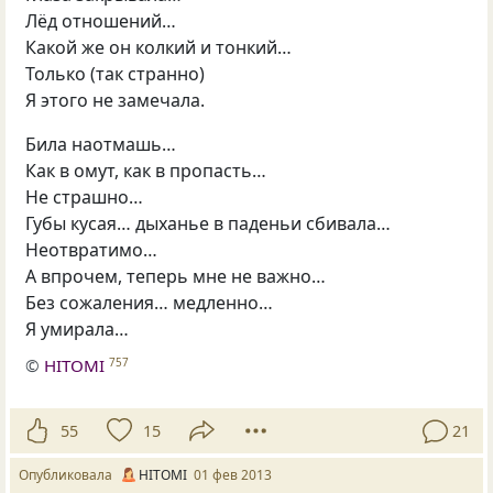
Лёд отношений…
Какой же он колкий и тонкий…
Только
(
так странно)
Я этого не замечала.
Била наотмашь…
Как в омут, как в пропасть…
Не страшно…
Губы кусая… дыханье в паденьи сбивала…
Неотвратимо…
А впрочем, теперь мне не важно…
Без сожаления… медленно…
Я умирала…
©
HITOMI
757
55
15
21
Опубликовала
HITOMI
01 фев 2013