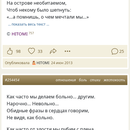
На острове необитаемом,
Чтоб некому было шепнуть:
«…а помнишь, о чем мечтали мы…»
… показать весь текст …
©
HITOMI
757
98
33
25
Опубликовала
HITOMI
24 июн 2013
#254454
отношения
боль
стихи
жестокость
Как часто мы делаем больно… другим.
Нарочно… Невольно…
Обидные фразы в сердцах говорим,
Не видя, как больно.
Как часто от злости мы рубим с плеча,