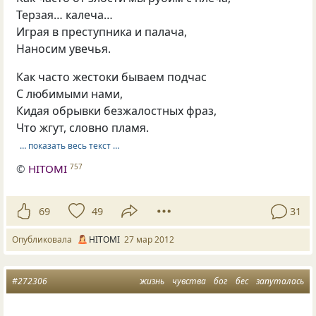
Терзая… калеча…
Играя в преступника и палача,
Наносим увечья.
Как часто жестоки бываем подчас
С любимыми нами,
Кидая обрывки безжалостных фраз,
Что жгут, словно пламя.
… показать весь текст …
©
HITOMI
757
69
49
31
Опубликовала
HITOMI
27 мар 2012
#272306
жизнь
чувства
бог
бес
запуталась