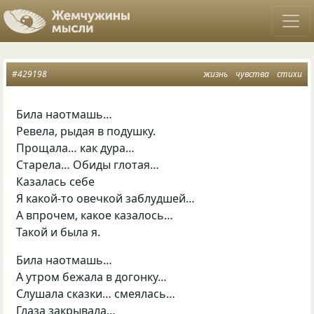
#429198
жизнь
чувства
стихи
Била наотмашь…
Ревела, рыдая в подушку.
Прощала… как дура…
Старела… Обиды глотая…
Казалась себе
Я какой-то овечкой заблудшей…
А впрочем, какое казалось…
Такой и была я.
Била наотмашь…
А утром бежала в догонку…
Слушала сказки… смеялась…
Глаза закрывала…