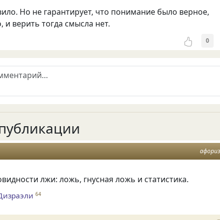
ило. Но не гарантирует, что понимание было верное,
, и верить тогда смысла нет.
0
публикации
афори
овидности лжи: ложь, гнусная ложь и статистика.
Дизраэли
64