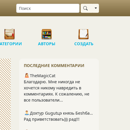
Выбрать область
АТЕГОРИИ
АВТОРЫ
СОЗДАТЬ
ПОСЛЕДНИЕ КОММЕНТАРИИ
TheMagicCat
Благодарю. Мне никогда не
хочется никому навредить в
комментариях. К сожалению, не
все пользователи...
Дохтур Gugutцэ князь Беshбармакоff
Рад приветствовать))) рад!!!