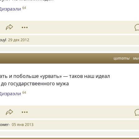
Дизраэли
64
buyl
29 дек 2012
цитаты
мы
лать и побольше
«
урвать» — таков наш идеал
 до государствеенного мужа
Дизраэли
64
lower-
05 янв 2013