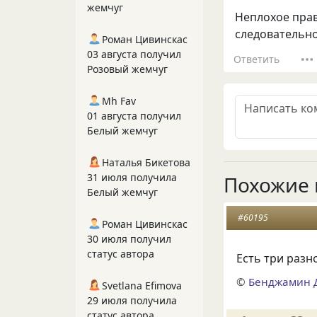
жемчуг
Неплохое прав
следовательно
Роман Цивинскас
03 августа получил
Ответить
Розовый жемчуг
Mh Fav
01 августа получил
Белый жемчуг
Наталья Бикетова
31 июля получила
Похожие 
Белый жемчуг
#60195
Роман Цивинскас
30 июля получил
статус автора
Есть три разн
©
Бенджамин 
Svetlana Efimova
29 июля получила
статус автора