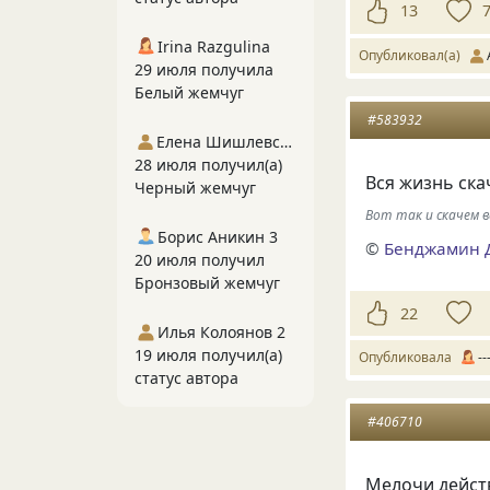
13
Irina Razgulina
Опубликовал(а)
29 июля получила
Белый жемчуг
#583932
Елена Шишлевская
28 июля получил(а)
Вся жизнь ска
Черный жемчуг
Вот так и скачем вс
Борис Аникин 3
©
Бенджамин 
20 июля получил
Бронзовый жемчуг
22
Илья Колоянов 2
19 июля получил(а)
Опубликовала
--
статус автора
#406710
Мелочи дейст