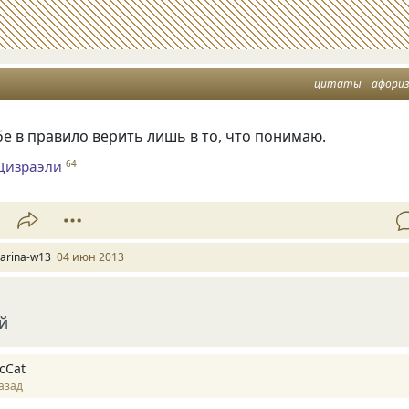
цитаты
афори
бе в правило верить лишь в то, что понимаю.
Дизраэли
64
arina-w13
04 июн 2013
й
cCat
азад