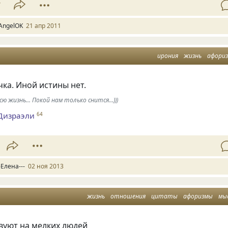
7
AngelOK
21 апр 2011
ирония
жизнь
афори
чка. Иной истины нет.
ю жизнь... Покой нам только снится...)))
Дизраэли
64
-Елена---
02 ноя 2013
жизнь
отношения
цитаты
афоризмы
мы
вуют на мелких людей