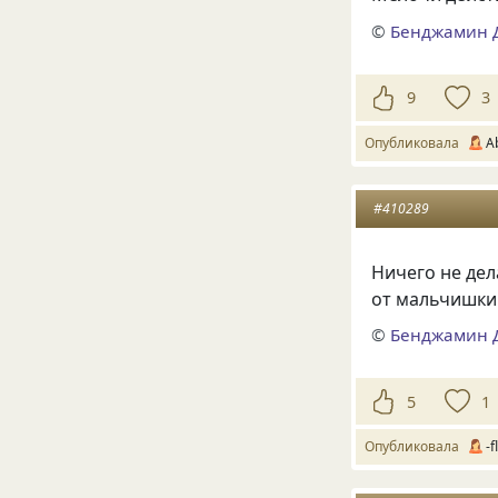
©
Бенджамин 
9
3
Опубликовала
A
#410289
Ничего не де
от мальчишки
©
Бенджамин 
5
1
Опубликовала
-f