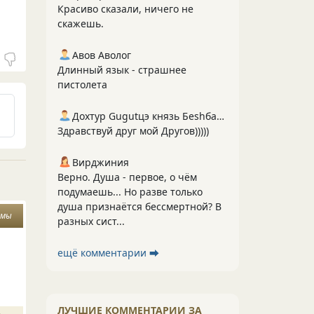
Красиво сказали, ничего не
скажешь.
Авов Аволог
Длинный язык - страшнее
пистолета
Дохтур Gugutцэ князь Беshбармакоff
Здравствуй друг мой Другов)))))
Вирджиния
Верно. Душа - первое, о чём
подумаешь... Но разве только
душа признаётся бессмертной? В
змы
разных сист...
ещё комментарии ⮕
ЛУЧШИЕ КОММЕНТАРИИ ЗА