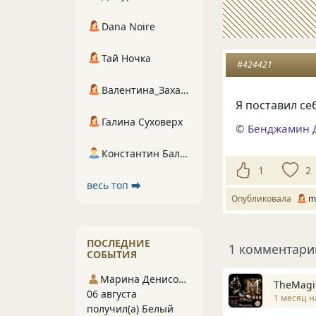
Dana Noire
Тай Ночка
#424421
Валентина_Захарова
Я поставил се
Галина Суховерх
©
Бенджамин 
Константин Балухта
1
2
весь топ ⮕
Опубликовала
m
ПОСЛЕДНИЕ
1 комментари
СОБЫТИЯ
Марина Денисова 5
TheMagi
06 августа
1 месяц н
получил(а) Белый