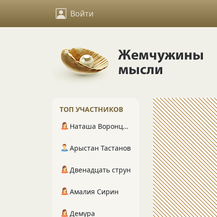
Войти
ТОП УЧАСТНИКОВ
Наташа Воронцова
Арыстан Тастанов
Двенадцать струн
Амалия Сирин
Демура