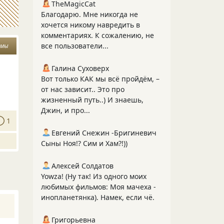
TheMagicCat
Благодарю. Мне никогда не
хочется никому навредить в
комментариях. К сожалению, не
все пользователи...
змы
Галина Суховерх
Вот только КАК мы всё пройдём, –
от нас зависит.. Это про
жизненный путь..) И знаешь,
Джин, и про...
1
Евгений Снежин -Бригиневич
Сыны Ноя!? Сим и Хам?!))
Алексей Солдатов
Yowza! (Ну так! Из одного моих
любимых фильмов: Моя мачеха -
инопланетянка). Намек, если чё.
Григорьевна