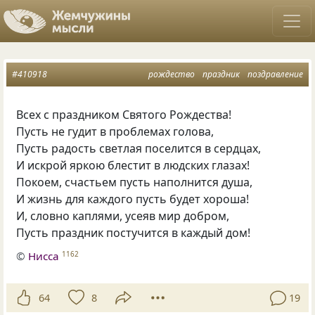
#410918
рождество
праздник
поздравление
Всех с праздником Святого Рождества!
Пусть не гудит в проблемах голова,
Пусть радость светлая поселится в сердцах,
И искрой яркою блестит в людских глазах!
Покоем, счастьем пусть наполнится душа,
И жизнь для каждого пусть будет хороша!
И, словно каплями, усеяв мир добром,
Пусть праздник постучится в каждый дом!
©
Нисса
1162
64
8
19