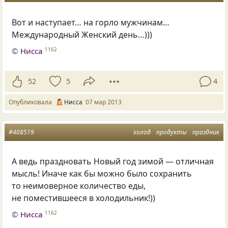
Вот и наступает… на горло мужчинам…
Международный Женский день…)))
©
Нисса
1162
52
5
4
Опубликовала
Нисса
07 мар 2013
#408519
холод
продукты
праздник
А ведь праздновать Новый год зимой — отличная
мысль! Иначе как бы можно было сохранить
то неимоверное количество еды,
не поместившееся в холодильник!))
©
Нисса
1162