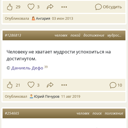
29
3
Обсудить
Опубликовала
Ангария
03 июн 2013
#1286813
человек
покой
достижение
мудрость
Человеку не хватает мудрости успокоиться на
достигнутом.
©
Даниель Дефо
39
21
3
10
Опубликовал
Юрий Печуров
11 авг 2019
#254665
человек
поиск
положение