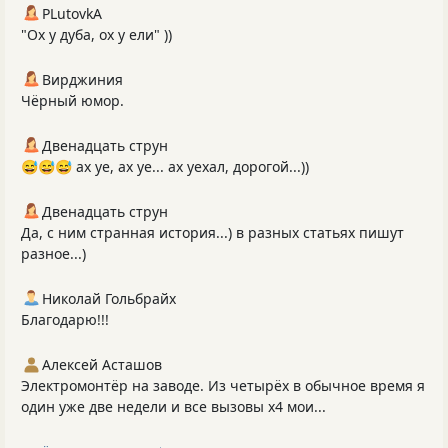
PLutоvkА
"Ох у дуба, ох у ели" ))
Вирджиния
Чёрный юмор.
Двенадцать струн
😅😅😅 ах уе, ах уе... ах уехал, дорогой...))
Двенадцать струн
Да, с ним странная история...) в разных статьях пишут
разное...)
Николай Гольбрайх
Благодарю!!!
Алексей Асташов
Электромонтёр на заводе. Из четырёх в обычное время я
один уже две недели и все вызовы х4 мои...