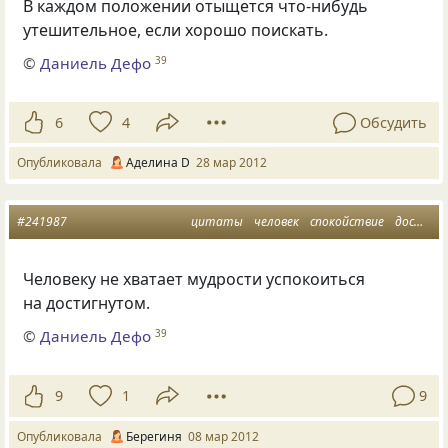
В каждом положении отыщется что-нибудь
утешительное, если хорошо поискать.
©
Даниель Дефо
39
6
4
Обсудить
Опубликовала
Аделина D
28 мар 2012
#241987
цитаты
человек
спокойствие
достижения
Человеку не хватает мудрости успокоиться
на достигнутом.
©
Даниель Дефо
39
9
1
9
Опубликовала
Берегиня
08 мар 2012