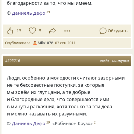
благодарности за то, что мы имеем.
©
Даниель Дефо
39
13
5
Обсудить
Опубликовала
Mila1078
03 сен 2011
#505216
люди
поступки
Люди, особенно в молодости считают зазорными
не те бессовестные поступки, за которые
мы зовём их глупцами, а те добрые
и благородные дела, что совершаются ими
в минуты раскаяния, хотя только за эти дела
и можно называть их разумными.
©
Даниель Дефо
«Робинзон Крузо»
39
2