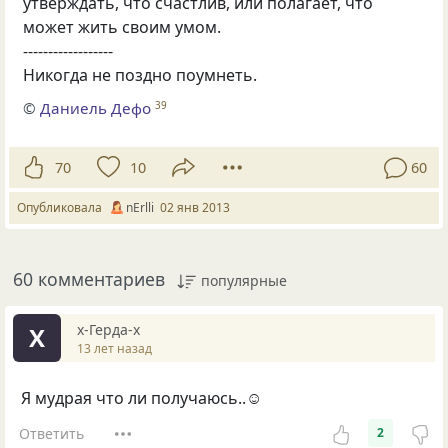
утверждать, что счастлив, или полагает, что
может жить своим умом.
------------------
Никогда не поздно поумнеть.
©
Даниель Дефо
39
70
10
60
Опубликовала
nErlli
02 янв 2013
60 комментариев
популярные
х-Герда-х
Х
13 лет назад
Я мудрая что ли получаюсь..☺
Ответить
2