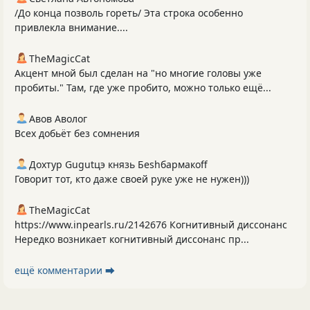
/До конца позволь гореть/ Эта строка особенно
привлекла внимание....
TheMagicCat
Акцент мной был сделан на "но многие головы уже
пробиты." Там, где уже пробито, можно только ещё...
Авов Аволог
Всех добьёт без сомнения
Дохтур Gugutцэ князь Беshбармакоff
Говорит тот, кто даже своей руке уже не нужен)))
TheMagicCat
https://www.inpearls.ru/2142676 Когнитивный диссонанс
Нередко возникает когнитивный диссонанс пр...
ещё комментарии ⮕