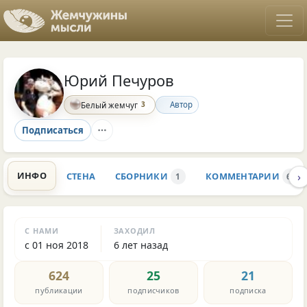
Юрий Печуров
3
Автор
Белый жемчуг
Подписаться
›
ИНФО
СТЕНА
СБОРНИКИ
КОММЕНТАРИИ
1
646
С НАМИ
ЗАХОДИЛ
с 01 ноя 2018
6 лет назад
624
25
21
публикации
подписчиков
подписка