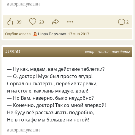
автор не указан
39
20
2
Опубликовала
Нюра Пермская
17 янв 2013
#188163
юмор
стихи
анекдоты
— Ну как, мадам, вам действие таблетки?
— О, доктор! Муж был просто ягуар!
Сорвал он скатерть, перебив тарелки,
и на столе, как лань младую, драл!
— Но Вам, наверно, было неудобно?
— Конечно, доктор! Так со мной впервой!
Не буду всё рассказывать подробно,
Но в то кафе мы больше ни ногой!
автор не указан