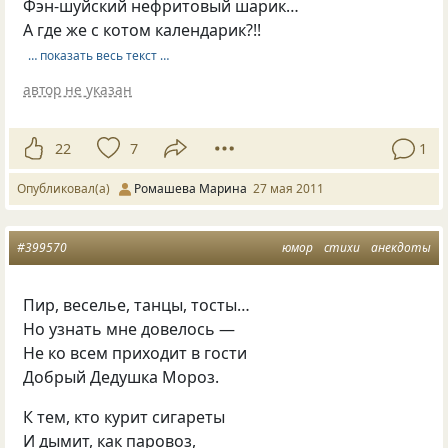
Фэн-шуйский нефритовый шарик…
А где же с котом календарик?!!
… показать весь текст …
автор не указан
22
7
1
Опубликовал(а)
Ромашева Марина
27 мая 2011
#399570
юмор
стихи
анекдоты
Пир, веселье, танцы, тосты…
Но узнать мне довелось —
Не ко всем приходит в гости
Добрый Дедушка Мороз.
К тем, кто курит сигареты
И дымит, как паровоз,