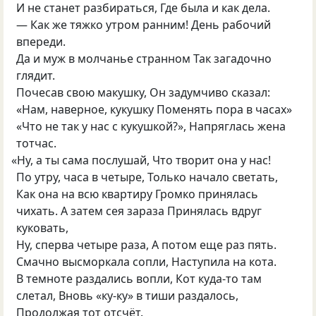
И не станет разбираться, Где была и как дела.
— Как же тяжко утром ранним! День рабочий
впереди.
Да и муж в молчанье странном Так загадочно
глядит.
Почесав свою макушку, Он задумчиво сказал:
«Нам, наверное, кукушку Поменять пора в часах»
«Что не так у нас с кукушкой?», Напряглась жена
тотчас.
«
Ну, а ты сама послушай, Что творит она у нас!
По утру, часа в четыре, Только начало светать,
Как она на всю квартиру Громко принялась
чихать. А затем сея зараза Принялась вдруг
куковать,
Ну, сперва четыре раза, А потом еще раз пять.
Смачно высморкала сопли, Наступила на кота.
В темноте раздались вопли, Кот куда-то там
слетал, Вновь
«
ку-ку» в тиши раздалось,
Продолжая тот отсчёт.