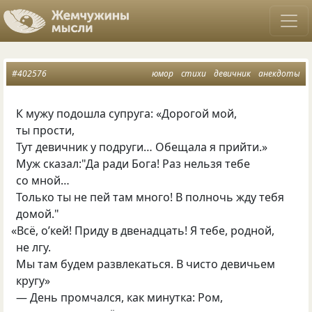
#402576
юмор
стихи
девичник
анекдоты
К мужу подошла супруга: «Дорогой мой,
ты прости,
Тут девичник у подруги… Обещала я прийти.»
Муж сказал:"Да ради Бога! Раз нельзя тебе
со мной…
Только ты не пей там много! В полночь жду тебя
домой."
«
Всё, о’кей! Приду в двенадцать! Я тебе, родной,
не лгу.
Мы там будем развлекаться. В чисто девичьем
кругу»
— День промчался, как минутка: Ром,