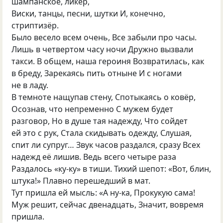
шампанское, ликёр,
Виски, танцы, песни, шутки И, конечно,
стриптизёр.
Было весело всем очень, Все забыли про часы.
Лишь в четвертом часу ночи Дружно вызвали
такси. В общем, наша героиня Возвратилась, как
в бреду, Зарекаясь пить отныне И с ногами
не в ладу.
В темноте нащупав стену, Спотыкаясь о ковёр,
Осознав, что непременно С мужем будет
разговор, Но в душе тая надежду, Что сойдет
ей это с рук, Стала скидывать одежду, Слушая,
спит ли супруг… Звук часов раздался, сразу Всех
надежд её лишив. Ведь всего четыре раза
Раздалось
«
ку-ку» в тиши. Тихий шепот: «Вот, блин,
штука!» Плавно перешедший в мат.
Тут пришла ей мысль: «А ну-ка, Прокукую сама!
Муж решит, сейчас двенадцать, Значит, вовремя
пришла.