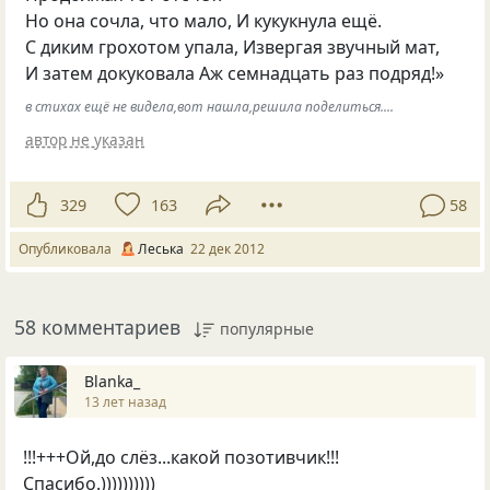
Но она сочла, что мало, И кукукнула ещё.
С диким грохотом упала, Извергая звучный мат,
И затем докуковала Аж семнадцать раз подряд!»
в стихах ещё не видела,вот нашла,решила поделиться....
автор не указан
329
163
58
Опубликовала
Леська
22 дек 2012
58 комментариев
популярные
Blanka_
13 лет назад
!!!+++Ой,до слёз...какой позотивчик!!!
Спасибо.))))))))))