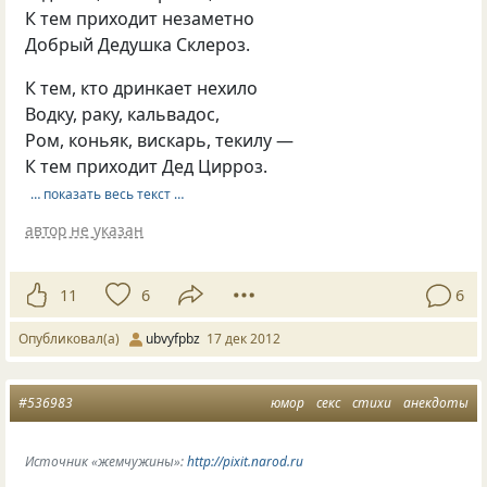
К тем приходит незаметно
Добрый Дедушка Склероз.
К тем, кто дринкает нехило
Водку, раку, кальвадос,
Ром, коньяк, вискарь, текилу —
К тем приходит Дед Цирроз.
… показать весь текст …
автор не указан
11
6
6
Опубликовал(а)
ubvyfpbz
17 дек 2012
#536983
юмор
секс
стихи
анекдоты
Источник «жемчужины»:
http://pixit.narod.ru