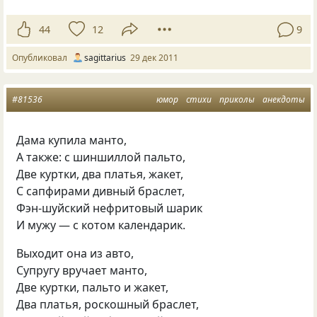
44
12
9
Опубликовал
sagittarius
29 дек 2011
#81536
юмор
стихи
приколы
анекдоты
Дама купила манто,
А также: с шиншиллой пальто,
Две куртки, два платья, жакет,
С сапфирами дивный браслет,
Фэн-шуйский нефритовый шарик
И мужу — с котом календарик.
Выходит она из авто,
Супругу вручает манто,
Две куртки, пальто и жакет,
Два платья, роскошный браслет,