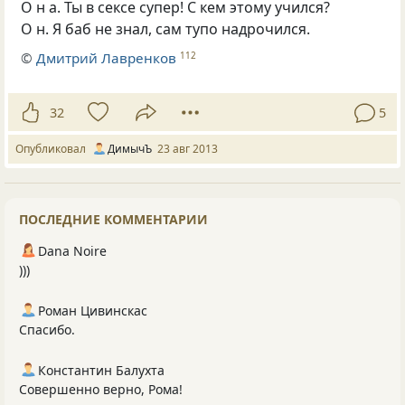
О н а. Ты в сексе супер! С кем этому учился?
О н. Я баб не знал, сам тупо надрочился.
©
Дмитрий Лавренков
112
32
5
Опубликовал
ДимычЪ
23 авг 2013
ПОСЛЕДНИЕ КОММЕНТАРИИ
Dana Noire
)))
Роман Цивинскас
Спасибо.
Константин Балухта
Совершенно верно, Рома!