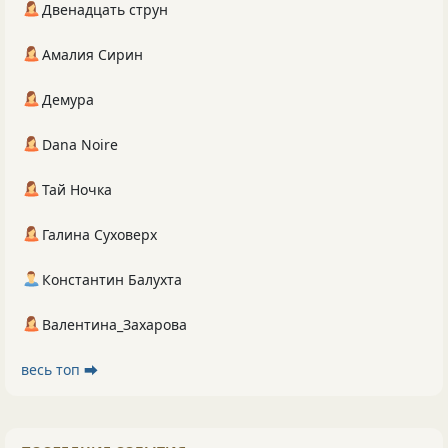
Двенадцать струн
Амалия Сирин
Демура
Dana Noire
Тай Ночка
Галина Суховерх
Константин Балухта
Валентина_Захарова
весь топ ⮕