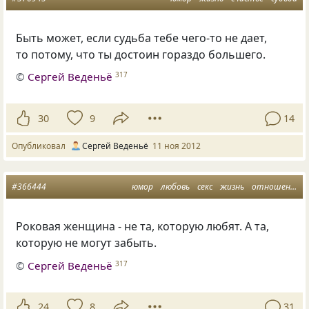
Быть может, если судьба тебе чего-то не дает,
то потому, что ты достоин гораздо большего.
©
Сергей Веденьё
317
30
9
14
Опубликовал
Сергей Веденьё
11 ноя 2012
#366444
юмор
любовь
секс
жизнь
отношения
Роковая женщина - не та, которую любят. А та,
которую не могут забыть.
©
Сергей Веденьё
317
24
8
31