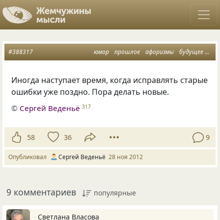
#388317
юмор
прошлое
афоризмы
будущее
мыс
Иногда наступает время, когда исправлять старые
ошибки уже поздно. Пора делать новые.
©
Сергей Веденьё
317
58
36
9
Опубликовал
Сергей Веденьё
28 ноя 2012
9 комментариев
популярные
Светлана Власова