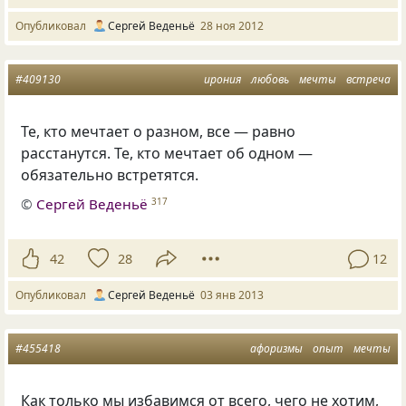
Опубликовал
Сергей Веденьё
28 ноя 2012
#409130
ирония
любовь
мечты
встреча
Те, кто мечтает о разном, все — равно
расстанутся. Те, кто мечтает об одном —
обязательно встретятся.
©
Сергей Веденьё
317
42
28
12
Опубликовал
Сергей Веденьё
03 янв 2013
#455418
афоризмы
опыт
мечты
Как только мы избавимся от всего, чего не хотим,