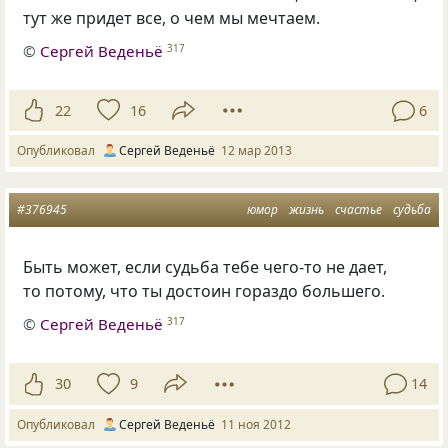
тут же придет все, о чем мы мечтаем.
©
Сергей Веденьё
317
22
16
6
Опубликовал
Сергей Веденьё
12 мар 2013
#376945
юмор
жизнь
счастье
судьба
Быть может, если судьба тебе чего-то не дает,
то потому, что ты достоин гораздо большего.
©
Сергей Веденьё
317
30
9
14
Опубликовал
Сергей Веденьё
11 ноя 2012