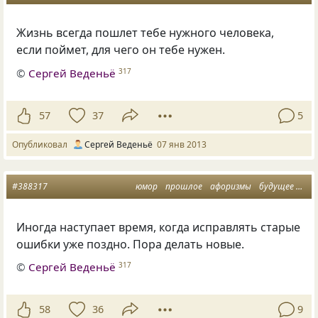
Жизнь всегда пошлет тебе нужного человека,
если поймет, для чего он тебе нужен.
©
Сергей Веденьё
317
57
37
5
Опубликовал
Сергей Веденьё
07 янв 2013
#388317
юмор
прошлое
афоризмы
будущее
мыс
Иногда наступает время, когда исправлять старые
ошибки уже поздно. Пора делать новые.
©
Сергей Веденьё
317
58
36
9