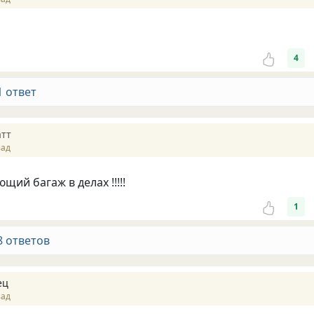
4
1 ответ
атт
зад
ий багаж в делах !!!!!
1
8 ответов
ец
зад