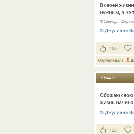
В своей жизни
нужным, а не 
© Copyright: Джул
©
Джулиана В
156
Опубликовала
Д
#394477
Обожаю свою ж
жизнь начинает
©
Джулиана В
133