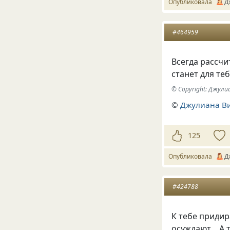
Опубликовала
Д
#464959
Всегда рассчи
станет для те
© Copyright: Джул
©
Джулиана В
125
Опубликовала
Д
#424788
К тебе придир
осуждают… А т