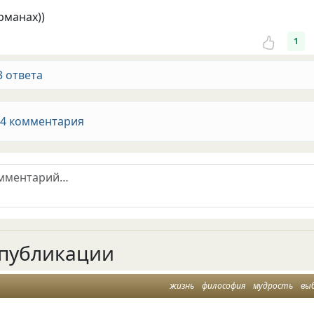
рманах))
1
3 ответа
 4 комментария
публикации
жизнь
философия
мудрость
вы