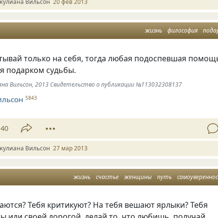
жулиана Вильсон
20 фев 2013
жизнь
философия
пода
тывай только на себя, тогда любая подоспевшая помощ
бя подарком судьбы.
иана Вильсон, 2013 Свидетельство о публикации №113032308137
ильсон
5843
40
жулиана Вильсон
27 мар 2013
жизнь
счастье
женщины
путь
самоуверенно
аются? Тебя критикуют? На тебя вешают ярлыки? Тебя
ы иди своей дорогой, делай то, что любишь, получай