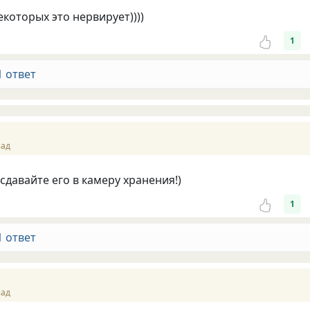
екоторых это нервирует))))
1
1 ответ
Й
зад
е сдавайте его в камеру хранения!)
1
1 ответ
зад