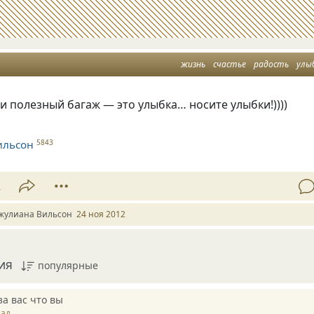
жизнь
счастье
радость
улы
и полезный багаж — это улыбка… носите улыбки!))))
ильсон
5843
2
жулиана Вильсон
24 ноя 2012
ия
популярные
а вас что вы
зад