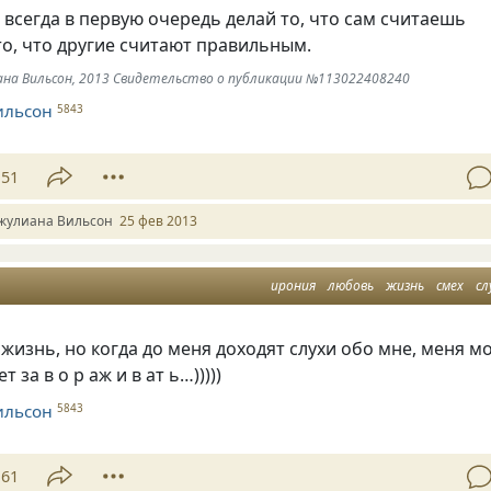
 всегда в первую очередь делай то, что сам считаешь
то, что другие считают правильным.
иана Вильсон, 2013 Свидетельство о публикации №113022408240
ильсон
5843
51
жулиана Вильсон
25 фев 2013
ирония
любовь
жизнь
смех
сл
изнь, но когда до меня доходят слухи обо мне, меня м
 за в о р аж и в ат ь…)))))
ильсон
5843
61