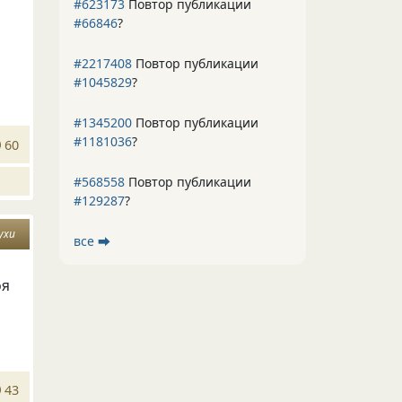
#623173
Повтор публикации
#66846
?
#2217408
Повтор публикации
#1045829
?
#1345200
Повтор публикации
#1181036
?
60
#568558
Повтор публикации
#129287
?
ухи
все ⮕
оя
43