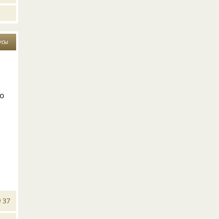
усы
то
37