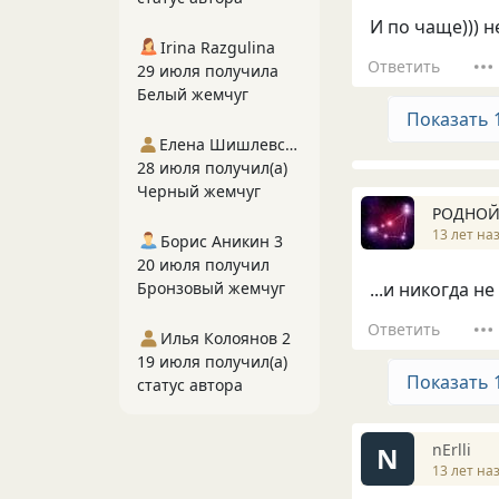
И по чаще))) н
Irina Razgulina
Ответить
29 июля получила
Белый жемчуг
Показать 
Елена Шишлевская
28 июля получил(а)
Черный жемчуг
РОДНО
13 лет на
Борис Аникин 3
20 июля получил
Бронзовый жемчуг
...и никогда н
Ответить
Илья Колоянов 2
19 июля получил(а)
Показать 
статус автора
nErlli
N
13 лет на