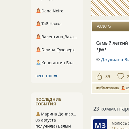
Dana Noire
Тай Ночка
#379715
Валентина_Захарова
Самый лёгкий 
*JW*
Галина Суховерх
©
Джулиана В
Константин Балухта
весь топ ⮕
39
Опубликовала
Д
ПОСЛЕДНИЕ
СОБЫТИЯ
23 комментар
Марина Денисова 5
06 августа
молюсь з
МЗ
получил(а) Белый
13 лет на