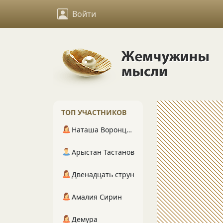
Войти
ТОП УЧАСТНИКОВ
Наташа Воронцова
Арыстан Тастанов
Двенадцать струн
Амалия Сирин
Демура