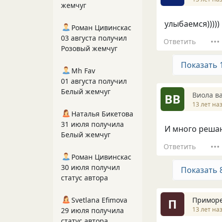
жемчуг
улыбаемся)))))
Роман Цивинскас
03 августа получил
Ответить
Розовый жемчуг
Показать 
Mh Fav
01 августа получил
Белый жемчуг
Виола в
ВВ
13 лет на
Наталья Бикетова
31 июля получила
И много решающ
Белый жемчуг
Ответить
Роман Цивинскас
30 июля получил
Показать 
статус автора
Примор
Svetlana Efimova
П
13 лет на
29 июля получила
статус автора