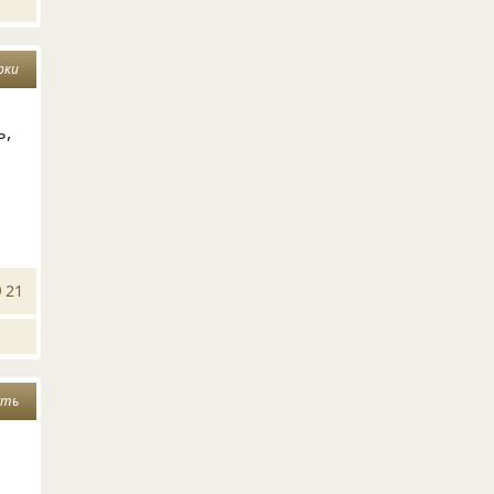
рки
ь,
21
сть