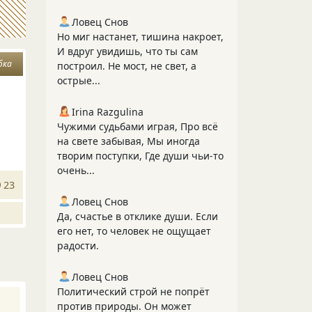
Ловец Снов
Но миг настанет, тишина накроет,
И вдруг увидишь, что ты сам
бка
построил. Не мост, не свет, а
острые...
Irina Razgulina
Чужими судьбами играя, Про всё
на свете забывая, Мы иногда
творим поступки, Где души чьи-то
очень...
23
Ловец Снов
Да, счастье в отклике души. Если
его нет, то человек не ощущает
радости.
Ловец Снов
Политический строй не попрёт
против природы. Он может