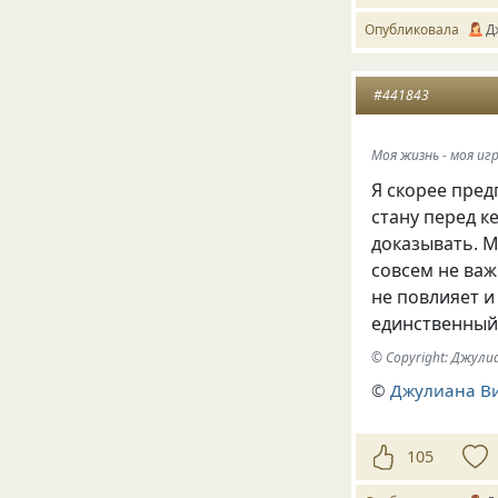
Опубликовала
Д
#441843
Моя жизнь - моя игр
Я скорее пред
стану перед к
доказывать. М
совсем не важ
не повлияет и
единственный 
© Copyright: Джул
©
Джулиана В
105