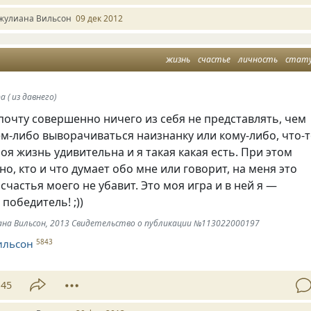
жулиана Вильсон
09 дек 2012
жизнь
счастье
личность
стат
а ( из давнего)
почту совершенно ничего из себя не представлять, чем
ем-либо выворачиваться наизнанку или кому-либо, что-
оя жизнь удивительна и я такая какая есть. При этом
но, кто и что думает обо мне или говорит, на меня это
 счастья моего не убавит. Это моя игра и в ней я —
победитель! ;))
иана Вильсон, 2013 Свидетельство о публикации №113022000197
ильсон
5843
45