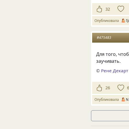
32
Опубликовала
Г
#475483
Для того, что
заучивать.
©
Рене Декарт
26
Опубликовала
N 