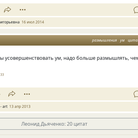
ригорьевна
16 июл 2014
размышления
ум
цит
бы усовершенствовать ум, надо больше размышлять, че
33
6
- art
13 апр 2013
Леонид Дьяченко: 20 цитат