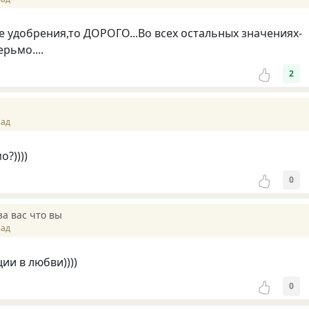
ве удобрения,то ДОРОГО...Во всех остальных значениях-
рьмо....
2
зад
?))))
0
а вас что вы
зад
и в любви))))
0