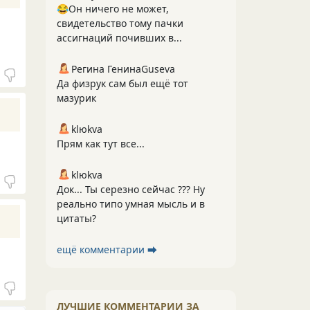
😂Он ничего не может,
свидетельство тому пачки
ассигнаций почивших в...
Регина ГенинаGuseva
Да физрук сам был ещё тот
мазурик
klюkva
Прям как тут все...
klюkva
Док... Ты серезно сейчас ??? Ну
реально типо умная мысль и в
цитаты?
ещё комментарии ⮕
ЛУЧШИЕ КОММЕНТАРИИ ЗА