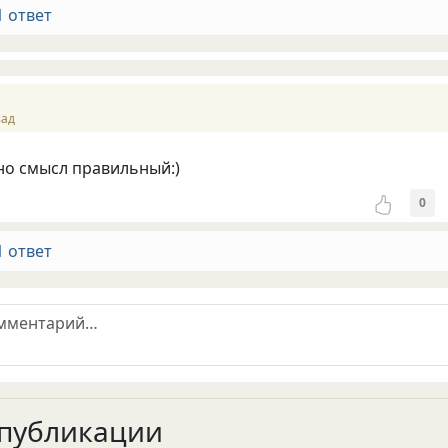
1 ответ
зад
но смысл правильный:)
0
1 ответ
публикации