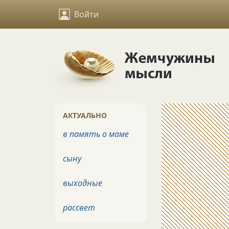
Войти
АКТУАЛЬНО
в память о маме
сыну
выходные
рассвет