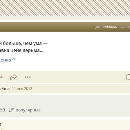
ум
амбиции
цит
й больше, чем ума —
авна цене дерьма…
ченко
20
14
i Virus
11 ноя 2012
ев
популярные
s
зад