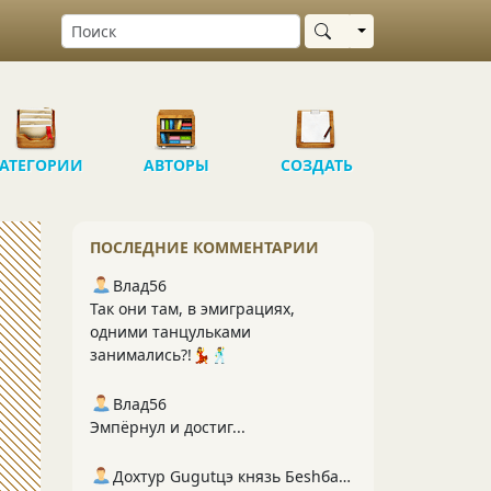
Выбрать область
АТЕГОРИИ
АВТОРЫ
СОЗДАТЬ
ПОСЛЕДНИЕ КОММЕНТАРИИ
Влад56
Так они там, в эмиграциях,
одними танцульками
занимались?!💃🕺
Влад56
Эмпёрнул и достиг...
Дохтур Gugutцэ князь Беshбармакоff