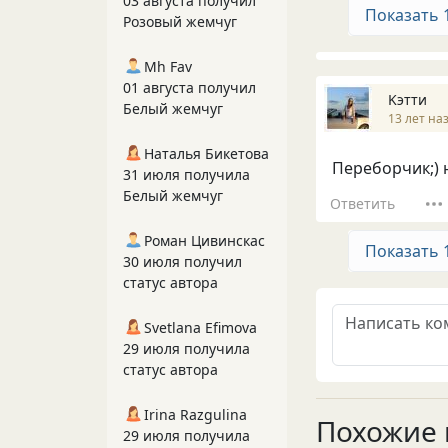
03 августа получил
Показать 
Розовый жемчуг
Mh Fav
01 августа получил
Kэтти
Белый жемчуг
13 лет на
Наталья Бикетова
Переборчик;) 
31 июля получила
Белый жемчуг
Ответить
Роман Цивинскас
Показать 
30 июля получил
статус автора
Svetlana Efimova
29 июля получила
статус автора
Irina Razgulina
Похожие 
29 июля получила