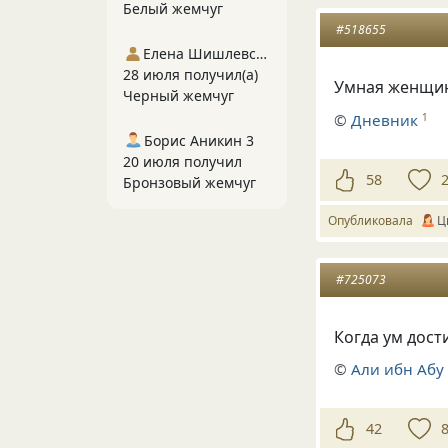
Белый жемчуг
#518655
Елена Шишлевская
28 июля получил(а)
Умная женщин
Черный жемчуг
©
Дневник
1
Борис Аникин 3
20 июля получил
58
Бронзовый жемчуг
Опубликовала
Ц
#725073
Когда ум дост
©
Али ибн Абу
42