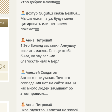
Утро доброе Клюква))))
Дохтур Gugutцэ князь Беshбармакоff
Мысль ёмкая, а уж будут меня
ата
цитировать или нет время
покажет))))
Анна Петрова0
1.Это Воланд заставил Аннушку
разлить масло.. Та еще особа
была, ко злу вельми
благосклтнная! А Берл...
6
Алексей Солдатов
Автор же не указан. Точного
совпадения нет на сайте ЖМ. И
как много людей забывают об
этом правиле,...
Анна Петрова0
Экое глупство! Капитал не живой