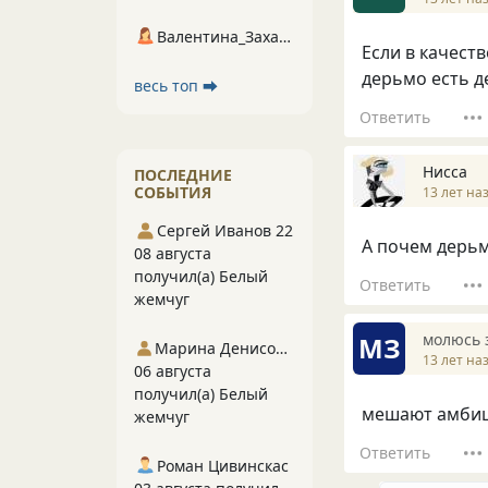
Валентина_Захарова
Если в качест
дерьмо есть де
весь топ ⮕
Ответить
Нисса
ПОСЛЕДНИЕ
СОБЫТИЯ
13 лет на
Сергей Иванов 22
А почем дерьмо
08 августа
получил(а) Белый
Ответить
жемчуг
молюсь з
МЗ
Марина Денисова 5
13 лет на
06 августа
получил(а) Белый
мешают амбици
жемчуг
Ответить
Роман Цивинскас