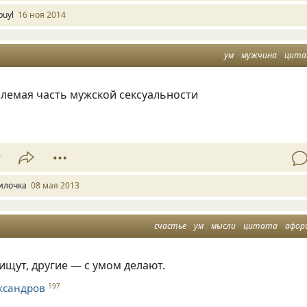
buyl
16 ноя 2014
ум
мужчина
цит
лемая часть мужской сексуальности
7
илочка
08 мая 2013
счастье
ум
мысли
цитата
афор
ищут, другие — с умом делают.
ксандров
197