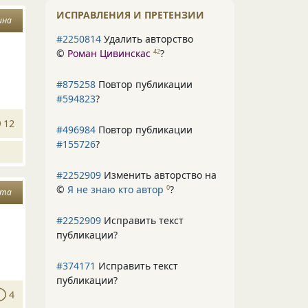
ИСПРАВЛЕНИЯ И ПРЕТЕНЗИИ
ина
#2250814
Удалить авторство
©
Роман Цивинскас
?
42
#875258
Повтор публикации
#594823
?
12
#496984
Повтор публикации
#155726
?
#2252909
Изменить авторство на
©
Я не знаю кто автор
?
0
ата
#2252909
Исправить текст
публикации?
#374171
Исправить текст
публикации?
4