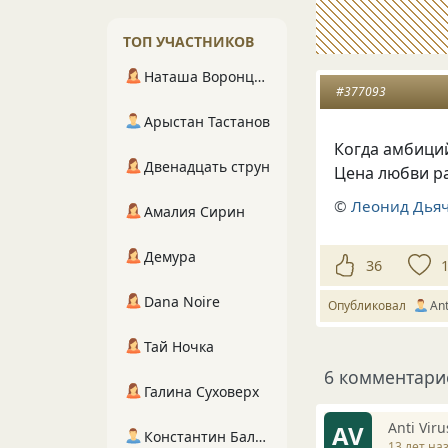
ТОП УЧАСТНИКОВ
Наташа Воронцова
#377093
Арыстан Тастанов
Когда амбици
Двенадцать струн
Цена любви р
©
Леонид Дья
Амалия Сирин
Демура
36
Dana Noire
Опубликовал
Ant
Тай Ночка
6 комментари
Галина Суховерх
Anti Viru
AV
Константин Балухта
13 лет на