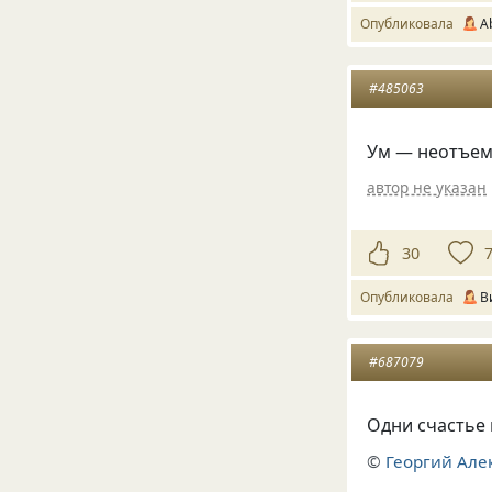
Опубликовала
A
#485063
Ум — неотъем
автор не указан
30
Опубликовала
В
#687079
Одни счастье 
©
Георгий Але