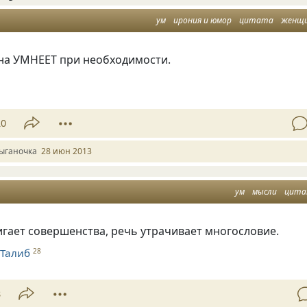
ум
ирония и юмор
цитата
женщ
а УМНЕЕТ при необходимости.
20
ыганочка
28 июн 2013
ум
мысли
цит
игает совершенства, речь утрачивает многословие.
 Талиб
28
8