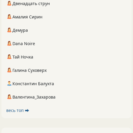
Двенадцать струн
Амалия Сирин
Демура
Dana Noire
Тай Ночка
Галина Суховерх
Константин Балухта
Валентина_Захарова
весь топ ⮕