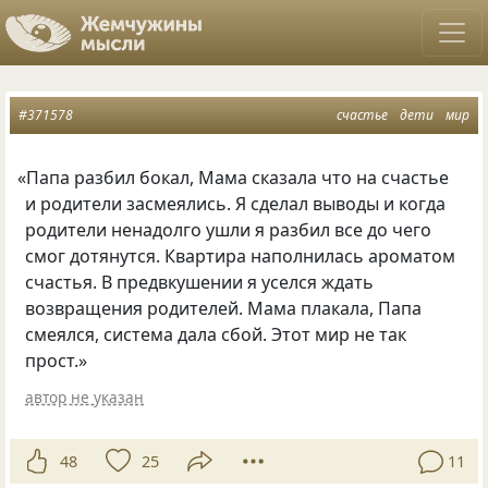
#371578
счастье
дети
мир
«
Папа разбил бокал, Мама сказала что на счастье
и родители засмеялись. Я сделал выводы и когда
родители ненадолго ушли я разбил все до чего
смог дотянутся. Квартира наполнилась ароматом
счастья. В предвкушении я уселся ждать
возвращения родителей. Мама плакала, Папа
смеялся, система дала сбой. Этот мир не так
прост.»
автор не указан
48
25
11