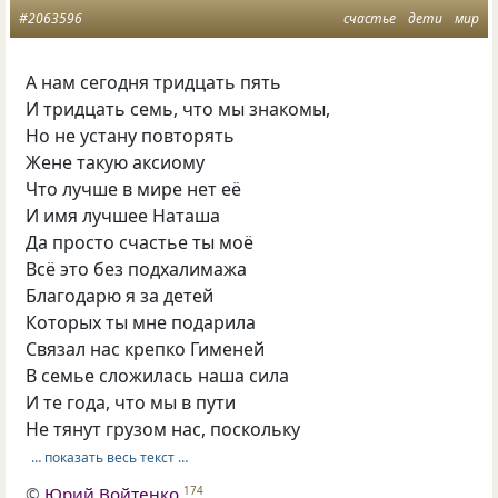
#2063596
счастье
дети
мир
А нам сегодня тридцать пять
И тридцать семь, что мы знакомы,
Но не устану повторять
Жене такую аксиому
Что лучше в мире нет её
И имя лучшее Наташа
Да просто счастье ты моё
Всё это без подхалимажа
Благодарю я за детей
Которых ты мне подарила
Связал нас крепко Гименей
В семье сложилась наша сила
И те года, что мы в пути
Не тянут грузом нас, поскольку
… показать весь текст …
©
Юрий Войтенко
174