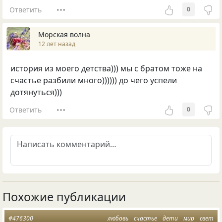
Ответить
0
Морская волна
12 лет назад
история из моего детства))) мы с братом тоже на
счастье разбили много)))))) до чего успели
дотянуться)))
Ответить
0
Похожие публикации
#476300
любовь
счастье
дети
мир
свет