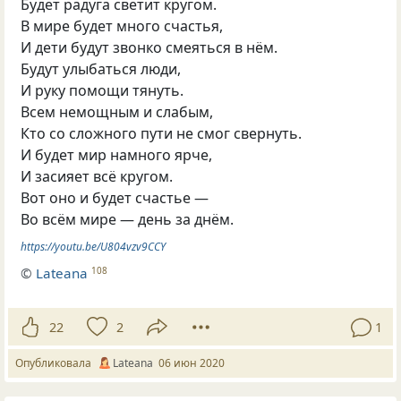
Будет радуга светит кругом.
В мире будет много счастья,
И дети будут звонко смеяться в нём.
Будут улыбаться люди,
И руку помощи тянуть.
Всем немощным и слабым,
Кто со сложного пути не смог свернуть.
И будет мир намного ярче,
И засияет всё кругом.
Вот оно и будет счастье —
Во всём мире — день за днём.
https://youtu.be/U804vzv9CCY
©
Lateana
108
22
2
1
Опубликовала
Lateana
06 июн 2020