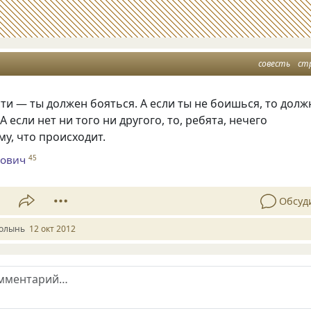
совесть
ст
сти — ты должен бояться. А если ты не боишься, то долж
А если нет ни того ни другого, то, ребята, нечего
му, что происходит.
бович
45
1
Обсуд
олынь
12 окт 2012