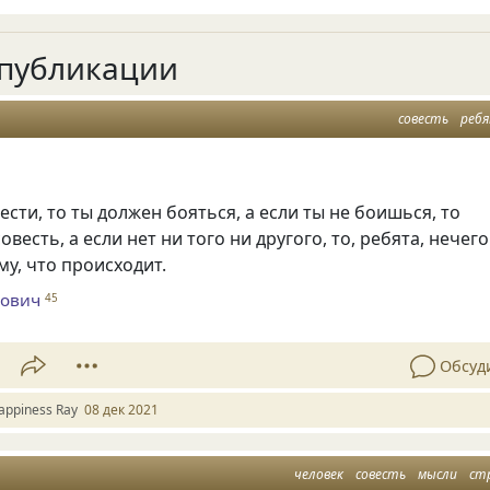
публикации
совесть
реб
вести
,
то ты должен бояться
,
а если ты не боишься
,
то
совесть
,
а если нет ни того ни другого
,
то
,
ребята
,
нечего
му
,
что происходит.
бович
45
Обсуд
appiness Ray
08 дек 2021
человек
совесть
мысли
ст