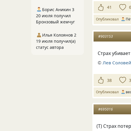
41
Борис Аникин 3
20 июля получил
Опубликовал
Пё
Бронзовый жемчуг
Илья Колоянов 2
#903153
19 июля получил(а)
статус автора
Страх убивает
©
Лев Солове
38
Опубликовал
ве
#695016
(
Т) Страх пот