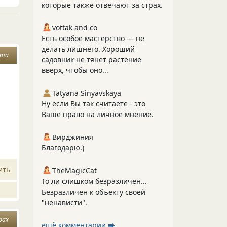
которые также отвечают за страх.
vottak and co
Есть особое мастерство — не
делать лишнего. Хороший
ята
садовник не тянет растение
вверх, чтобы оно...
Tatyana Sinyavskaya
Ну если Вы так считаете - это
Ваше право на личное мнение.
Вирджиния
Благодарю.)
ить
TheMagicCat
То ли слишком безразличен...
Безразличен к объекту своей
"ненависти".
рах
ещё комментарии ⮕