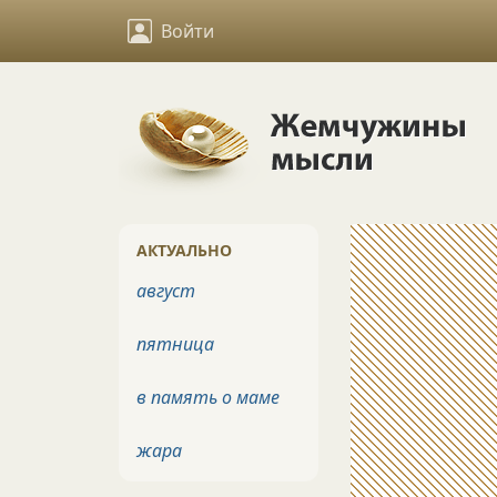
Войти
АКТУАЛЬНО
август
пятница
в память о маме
жара