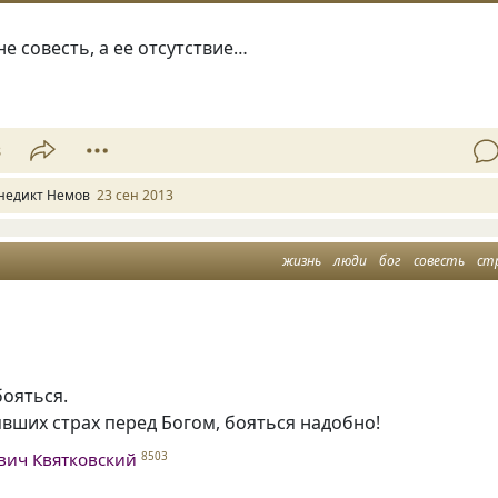
не совесть, а ее отсутствие…
8
недикт Немов
23 сен 2013
жизнь
люди
бог
совесть
ст
бояться.
вших страх перед Богом, бояться надобно!
вич Квятковский
8503