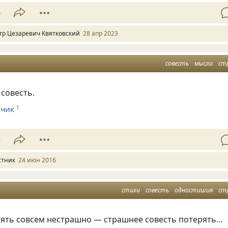
6
тр Цезаревич Квятковский
28 апр 2023
совесть
мысли
ст
 совесть.
йчик
1
3
стник
24 июн 2016
стихи
совесть
одностишия
ст
ерять совсем нестрашно — страшнее совесть потерять…