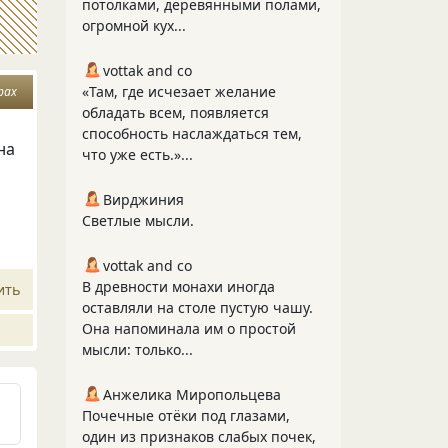
потолками, деревянными полами,
огромной кух...
vottak and co
«Там, где исчезает желание
рах
обладать всем, появляется
способность наслаждаться тем,
на
что уже есть.»...
Вирджиния
Светлые мысли.
vottak and co
В древности монахи иногда
ить
оставляли на столе пустую чашу.
Она напоминала им о простой
мысли: только...
Анжелика Миропольцева
Почечные отёки под глазами,
один из признаков слабых почек,