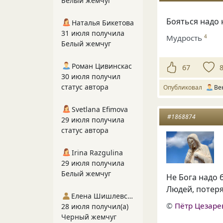
Белый жемчуг
Бояться надо 
Наталья Бикетова
31 июля получила
Мудрость
4
Белый жемчуг
Роман Цивинскас
67
30 июля получил
статус автора
Опубликовал
Ве
Svetlana Efimova
#1868874
29 июля получила
статус автора
Irina Razgulina
29 июля получила
Белый жемчуг
Не Бога надо 
Людей, потеря
Елена Шишлевская
©
Пётр Цезаре
28 июля получил(а)
Черный жемчуг