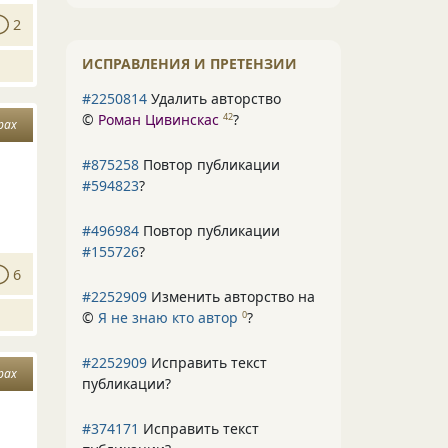
2
ИСПРАВЛЕНИЯ И ПРЕТЕНЗИИ
#2250814
Удалить авторство
©
Роман Цивинскас
?
42
рах
#875258
Повтор публикации
#594823
?
#496984
Повтор публикации
#155726
?
6
#2252909
Изменить авторство на
©
Я не знаю кто автор
?
0
#2252909
Исправить текст
рах
публикации?
#374171
Исправить текст