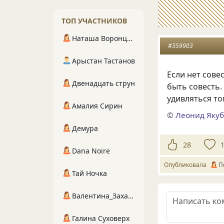
ТОП УЧАСТНИКОВ
Наташа Воронцова
#359903
Арыстан Тастанов
Если нет сове
Двенадцать струн
быть совесть. 
удивляться то
Амалия Сирин
©
Леонид Яку
Демура
28
Dana Noire
Опубликовала
П
Тай Ночка
Валентина_Захарова
Галина Суховерх