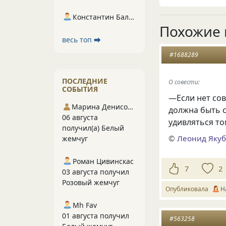
Константин Балухта
Похожие 
весь топ ⮕
#1688289
ПОСЛЕДНИЕ
О совести:
СОБЫТИЯ
—Если нет со
Марина Денисова 5
должна быть 
06 августа
удивляться то
получил(а) Белый
©
Леонид Яку
жемчуг
Роман Цивинскас
7
2
03 августа получил
Розовый жемчуг
Опубликовала
H
Mh Fav
01 августа получил
#563258