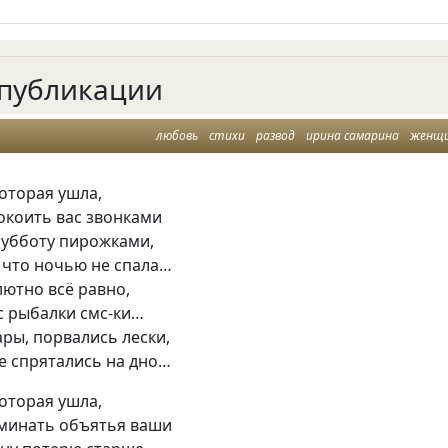
публикации
любовь
стихи
развод
ирина самарина
женщ
оторая ушла,
окоить вас звонками
субботу пирожками,
 что ночью не спала…
лютно всё равно,
с рыбалки смс-ки…
ары, порвались лески,
е спрятались на дно…
оторая ушла,
оминать объятья ваши