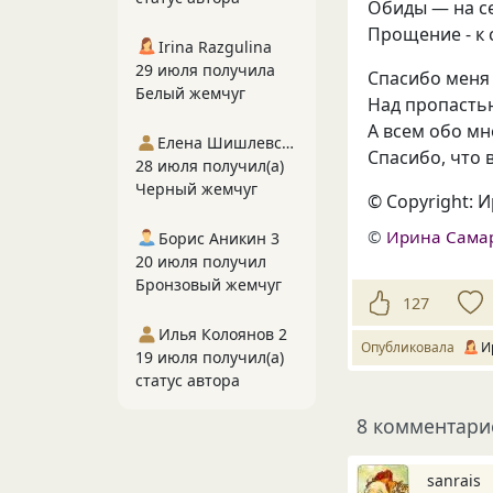
Обиды — на с
Прощение - к
Irina Razgulina
29 июля получила
Спасибо меня
Белый жемчуг
Над пропасть
А всем обо м
Елена Шишлевская
Спасибо, что 
28 июля получил(а)
Черный жемчуг
© Copyright: 
©
Ирина Сама
Борис Аникин 3
20 июля получил
Бронзовый жемчуг
127
Илья Колоянов 2
Опубликовала
И
19 июля получил(а)
статус автора
8 комментари
sanrais