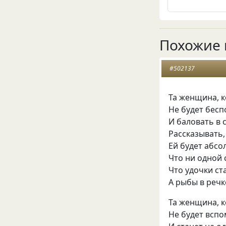
Похожие 
#502137
Та женщина, к
Не будет бесп
И баловать в 
Рассказывать,
Ей будет абсо
Что ни одной 
Что удочки ст
А рыбы в речк
Та женщина, к
Не будет всп