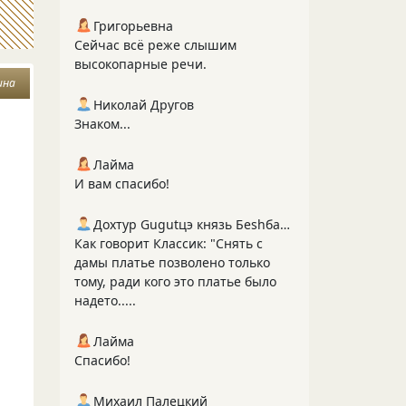
Григорьевна
Сейчас всё реже слышим
высокопарные речи.
ина
Николай Другов
Знаком...
Лайма
И вам спасибо!
Дохтур Gugutцэ князь Беshбармакоff
Как говорит Классик: "Снять с
дамы платье позволено только
тому, ради кого это платье было
надето.....
Лайма
Спасибо!
Михаил Палецкий