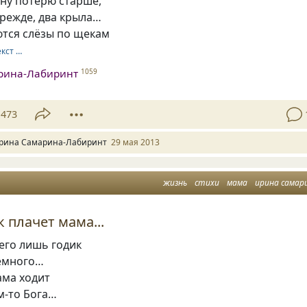
дну потерю старше,
 прежде, два крыла…
ются слёзы по щекам
екст …
рина-Лабиринт
1059
473
рина Самарина-Лабиринт
29 мая 2013
жизнь
стихи
мама
ирина самар
к плачет мама...
его лишь годик
немного…
ама ходит
м-то Бога…