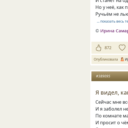
И станет на о
Но у неё, как
Ручьём не ль
… показать весь т
©
Ирина Сама
872
Опубликовала
И
#389095
Я видел, ка
Сейчас мне вс
И я заболел 
По комнате м
И просит о чё