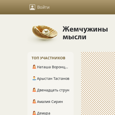
Войти
ТОП УЧАСТНИКОВ
Наташа Воронцова
Арыстан Тастанов
Двенадцать струн
Амалия Сирин
Демура