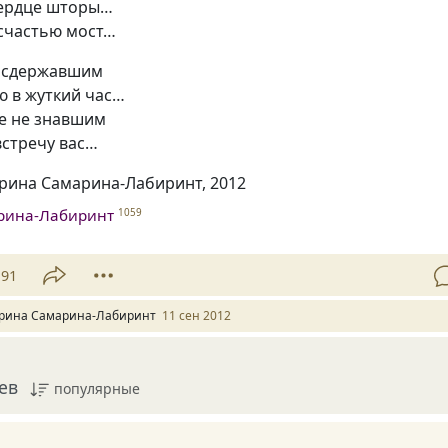
ердце шторы…
 счастью мост…
 сдержавшим
ю в жуткий час…
не не знавшим
встречу вас…
Ирина Самарина-Лабиринт, 2012
рина-Лабиринт
1059
91
рина Самарина-Лабиринт
11 сен 2012
ев
популярные