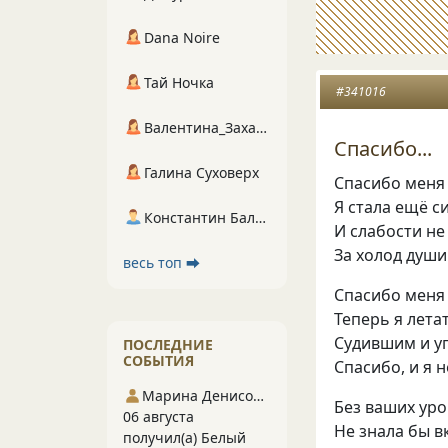
Dana Noire
Тай Ночка
#341016
Валентина_Захарова
Спасибо...
Галина Суховерх
Спасибо меня
Я стала ещё 
Константин Балухта
И слабости н
За холод душ
весь топ ⮕
Спасибо меня
Теперь я лета
Судившим и 
ПОСЛЕДНИЕ
СОБЫТИЯ
Спасибо, и я н
Марина Денисова 5
Без ваших уро
06 августа
Не знала бы в
получил(а) Белый