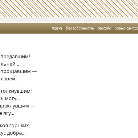
жизнь
благодарность
спасибо
ирина самар
 предавшим!
сильней…
е прощавшим —
и своей…
 толкнувшим!
ть могу…
упрекнувшим —
е лгу…
ков горьких,
кус добра…