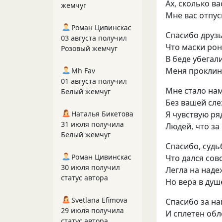
Ах, сколько в
жемчуг
Мне вас отпу
Роман Цивинскас
Спасибо друз
03 августа получил
Что маски рон
Розовый жемчуг
В беде убегал
Меня проклин
Mh Fav
01 августа получил
Мне стало нам
Белый жемчуг
Без вашей сл
Я чувствую р
Наталья Бикетова
31 июля получила
Людей, что за
Белый жемчуг
Спасибо, судьб
Роман Цивинскас
Что дался сов
30 июля получил
Легла на наде
статус автора
Но вера в ду
Svetlana Efimova
Спасибо за н
29 июля получила
И сплетен об
статус автора