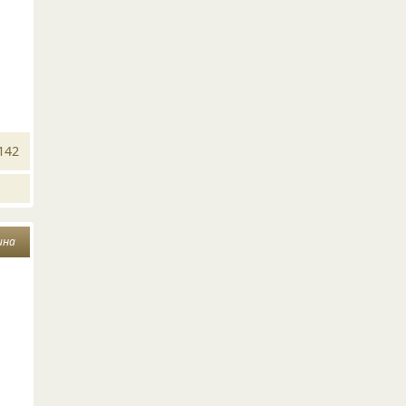
142
ина