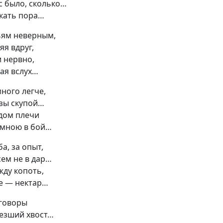
ас было, сколько…
скать пора…
ьям неверным,
яя вдруг,
и нервно,
ая вслух…
ного легче,
езы скупой…
ядом плечи
 мною в бой…
а, за опыт,
сем не в дар…
жду копоть,
ше — нектар…
аговоры
лезший хвост…