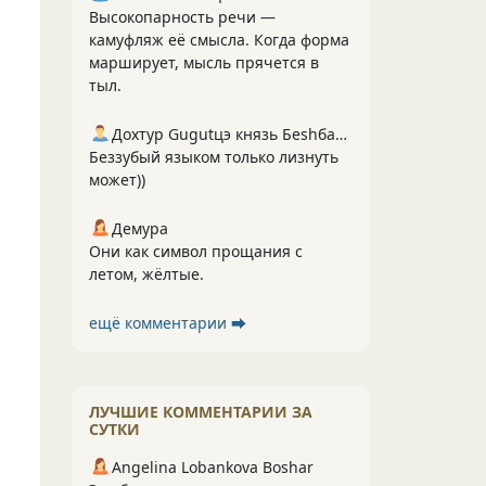
Высокопарность речи —
камуфляж её смысла. Когда форма
марширует, мысль прячется в
тыл.
Дохтур Gugutцэ князь Беshбармакоff
Беззубый языком только лизнуть
может))
Демура
Они как символ прощания с
летом, жёлтые.
ещё комментарии ⮕
ЛУЧШИЕ КОММЕНТАРИИ ЗА
СУТКИ
Angelina Lobankova Boshar