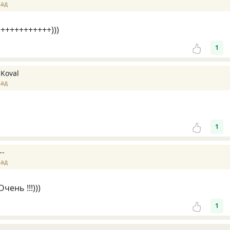
зад
++++++++++++)))
1
 Koval
зад
1
--
зад
чень !!!)))
1