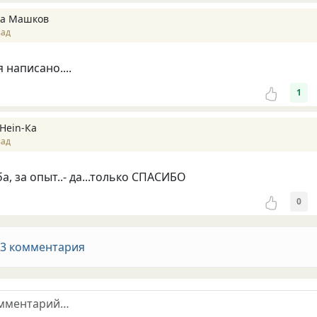
на Машков
зад
 написано....
1
Hein-Ка
зад
а, за опыт..- да...только СПАСИБО
0
 3 комментария