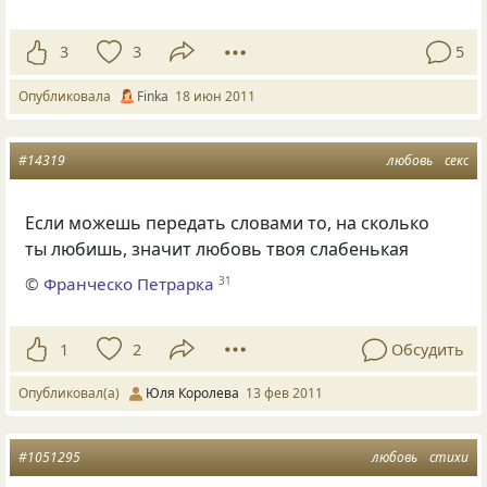
3
3
5
Опубликовала
Finka
18 июн 2011
#14319
любовь
секс
Если можешь передать словами то, на сколько
ты любишь, значит любовь твоя слабенькая
©
Франческо Петрарка
31
1
2
Обсудить
Опубликовал(а)
Юля Королева
13 фев 2011
#1051295
любовь
стихи