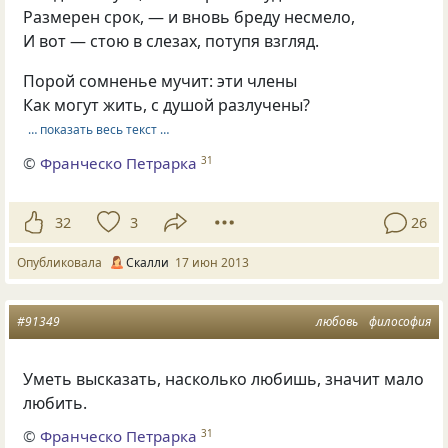
Размерен срок, — и вновь бреду несмело,
И вот — стою в слезах, потупя взгляд.
Порой сомненье мучит: эти члены
Как могут жить, с душой разлучены?
… показать весь текст …
©
Франческо Петрарка
31
32
3
26
Опубликовала
Скалли
17 июн 2013
#91349
любовь
философия
Уметь высказать, насколько любишь, значит мало
любить.
©
Франческо Петрарка
31