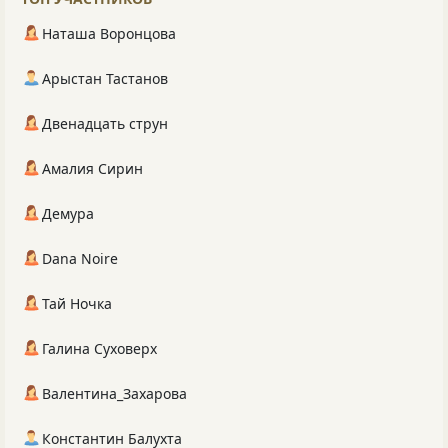
Наташа Воронцова
Арыстан Тастанов
Двенадцать струн
Амалия Сирин
Демура
Dana Noire
Тай Ночка
Галина Суховерх
Валентина_Захарова
Константин Балухта