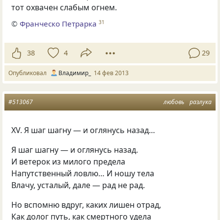
тот охвачен слабым огнем.
©
Франческо Петрарка
31
38
4
29
Опубликовал
Владимир_
14 фев 2013
#513067
любовь
разлука
XV. Я шаг шагну — и оглянусь назад…
Я шаг шагну — и оглянусь назад.
И ветерок из милого предела
Напутственный ловлю… И ношу тела
Влачу, усталый, дале — рад не рад.
Но вспомню вдруг, каких лишен отрад,
Как долог путь, как смертного удела