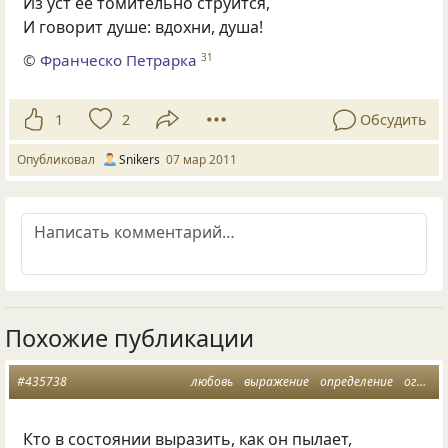
Из уст ее томительно струится,
И говорит душе: вдохни, душа!
©
Франческо Петрарка
31
1
2
Обсудить
Опубликовал
Snikers
07 мар 2011
Похожие публикации
#435738
любовь
выражение
определение
огонь
Кто в состоянии выразить, как он пылает,