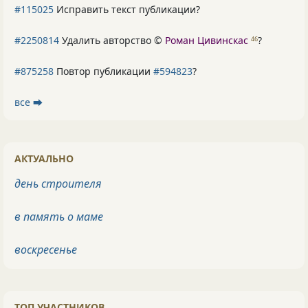
#115025
Исправить текст публикации?
#2250814
Удалить авторство ©
Роман Цивинскас
?
46
#875258
Повтор публикации
#594823
?
все ⮕
АКТУАЛЬНО
день строителя
в память о маме
воскресенье
ТОП УЧАСТНИКОВ