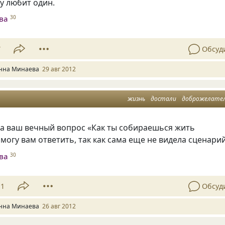
у любит один.
ва
30
7
Обсуд
нна Минаева
29 авг 2012
жизнь
достали
доброжелате
на ваш вечный вопрос
«
Как ты собираешься жить
 могу вам ответить, так как сама еще не видела сценарий
ва
30
11
Обсуд
нна Минаева
26 авг 2012