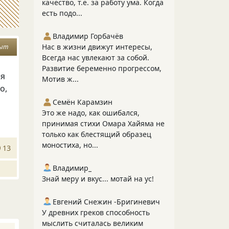
качество, т.е. за работу ума. Когда
есть подо...
Владимир Горбачёв
Нас в жизни движут интересы,
ыт
Всегда нас увлекают за собой.
Развитие беременно прогрессом,
ся
Мотив ж...
о,
Семён Карамзин
Это же надо, как ошибался,
принимая стихи Омара Хайяма не
только как блестящий образец
моностиха, но...
13
Владимир_
Знай меру и вкус... мотай на ус!
Евгений Снежин -Бригиневич
У древних греков способность
мыслить считалась великим