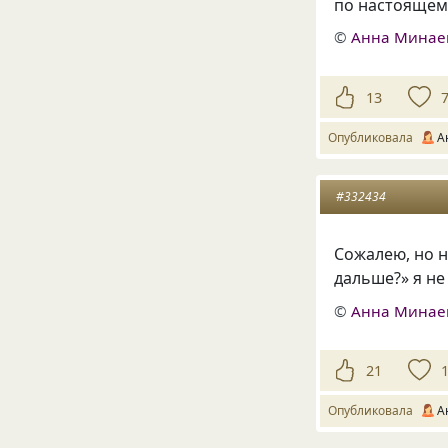
по настоящем
©
Анна Минае
13
Опубликовала
А
#332434
Сожалею, но 
дальше?» я не
©
Анна Минае
21
Опубликовала
А