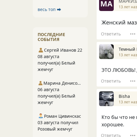
МАРКИЗ
МА
13 лет на
весь топ ⮕
Женский мазох
Ответить
ПОСЛЕДНИЕ
СОБЫТИЯ
Темный 
Сергей Иванов 22
13 лет на
08 августа
получил(а) Белый
жемчуг
ЭТО ЛЮБОВЬ! 
Ответить
Марина Денисова 5
06 августа
получил(а) Белый
Bisha
13 лет на
жемчуг
Роман Цивинскас
Кто бы что не
03 августа получил
хорошее.
Розовый жемчуг
Ответить