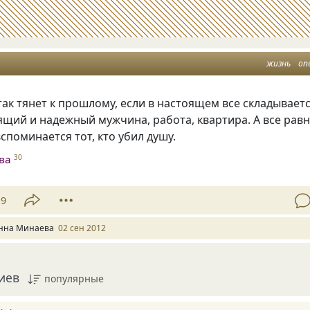
жизнь
оп
ак тянет к прошлому, если в настоящем все складывает
щий и надежный мужчина, работа, квартира. А все равн
вспоминается тот, кто убил душу.
ва
30
19
нна Минаева
02 сен 2012
иев
популярные