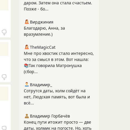
даром. Затем она стала счастьем.
Позже - бо...
Вирджиния
Благодарю, Анна, за
вразумление.)
TheMagicCat
Мне про хвостик стало интересно,
что за смысл в этом. Вот нашла:
📚Так говорила Матронушка
(сбор...
Владимир_
Сотрутся даты, холм сойдёт на
нет, Людская память, вот была и
всё...
Владимир Горбачёв
Конец пути итожит просто — две
даты, холмик на погосте. Но, хоть