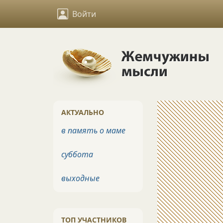
Войти
АКТУАЛЬНО
в память о маме
суббота
выходные
ТОП УЧАСТНИКОВ