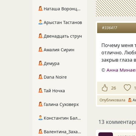
Наташа Воронцова
Арыстан Тастанов
#336417
Двенадцать струн
Почему меня т
Амалия Сирин
отлично. Любя
закрыв глаза 
Демура
©
Анна Минае
Dana Noire
26
Тай Ночка
Опубликовала
А
Галина Суховерх
Константин Балухта
13 комментар
Валентина_Захарова