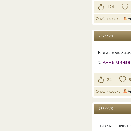
124
Опубликовала
А
#326570
Если семейная
©
Анна Минае
22
Опубликовала
А
#334418
Ты счастлива 