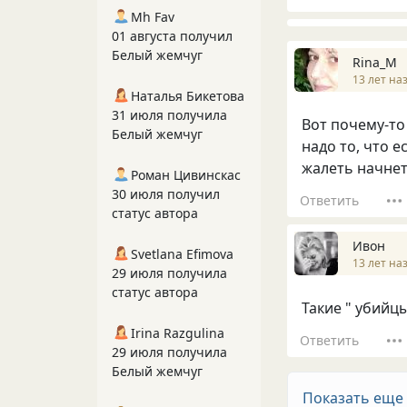
Mh Fav
01 августа получил
Белый жемчуг
Rina_M
13 лет на
Наталья Бикетова
31 июля получила
Вот почему-то 
Белый жемчуг
надо то, что е
жалеть начнет
Роман Цивинскас
30 июля получил
Ответить
статус автора
Ивон
Svetlana Efimova
13 лет на
29 июля получила
статус автора
Такие " убийцы
Irina Razgulina
Ответить
29 июля получила
Белый жемчуг
Показать еще