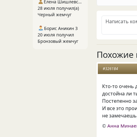
Елена Шишлевская
28 июля получил(а)
Черный жемчуг
Борис Аникин 3
20 июля получил
Бронзовый жемчуг
Похожие 
#326184
Кто-то очень 
достойна ли ты
Постепенно за
И все это про
не замечаешь,
©
Анна Минае