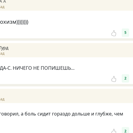
А А
зад
изм))))))))
5
Гурд
зад
ДА-С. НИЧЕГО НЕ ПОПИШЕШЬ...
2
зад
 говорил, а боль сидит гораздо дольше и глубже, чем
2