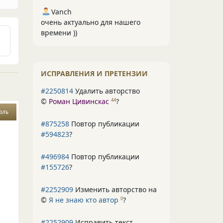
Vanch
очень актуально для нашего
времени ))
ИСПРАВЛЕНИЯ И ПРЕТЕНЗИИ
#2250814
Удалить авторство
©
Роман Цивинскас
?
44
оль
#875258
Повтор публикации
#594823
?
#496984
Повтор публикации
#155726
?
#2252909
Изменить авторство на
©
Я не знаю кто автор
?
0
#2252909
Исправить текст