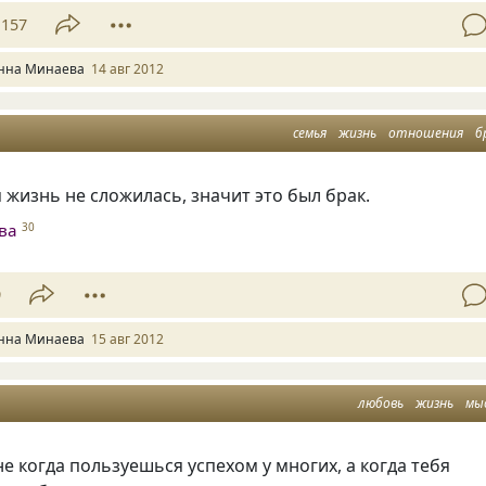
157
нна Минаева
14 авг 2012
семья
жизнь
отношения
б
 жизнь не сложилась, значит это был брак.
ва
30
9
нна Минаева
15 авг 2012
любовь
жизнь
мы
не когда пользуешься успехом у многих, а когда тебя