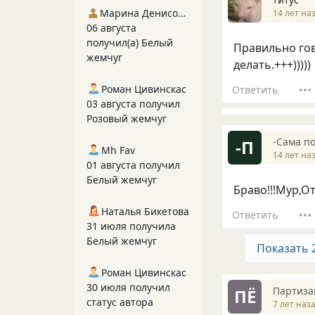
Марина Денисова 5
14 лет на
06 августа
получил(а) Белый
Правильно го
жемчуг
делать.+++)))))
Роман Цивинскас
Ответить
03 августа получил
Розовый жемчуг
-Сама по
-П
Mh Fav
14 лет на
01 августа получил
Белый жемчуг
Браво!!!Мур,О
Наталья Бикетова
Ответить
31 июля получила
Белый жемчуг
Показать 
Роман Цивинскас
30 июля получил
Партиза
ПЁ
статус автора
7 лет наз