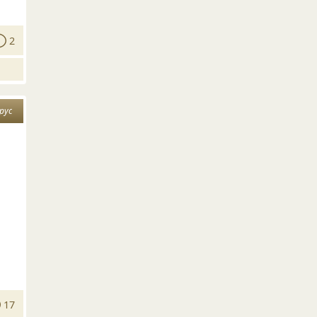
2
рус
17