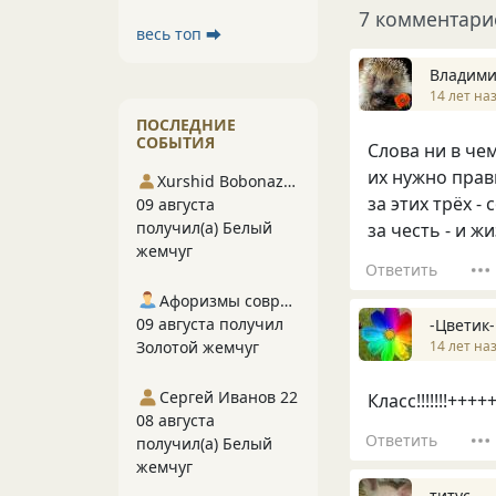
7 комментари
весь топ ⮕
Владими
14 лет на
ПОСЛЕДНИЕ
СОБЫТИЯ
Слова ни в че
их нужно прав
Xurshid Bobonazarov
за этих трёх - 
09 августа
получил(а) Белый
за честь - и ж
жемчуг
Ответить
Афоризмы современников
09 августа получил
-Цветик-
14 лет на
Золотой жемчуг
Сергей Иванов 22
Класс!!!!!!!++
08 августа
Ответить
получил(а) Белый
жемчуг
титус