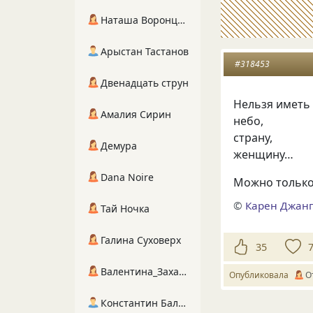
Наташа Воронцова
Арыстан Тастанов
#318453
Двенадцать струн
Нельзя иметь
Амалия Сирин
небо,
страну,
Демура
женщину…
Dana Noire
Можно только
©
Карен Джан
Тай Ночка
Галина Суховерх
35
Валентина_Захарова
Опубликовала
О
Константин Балухта