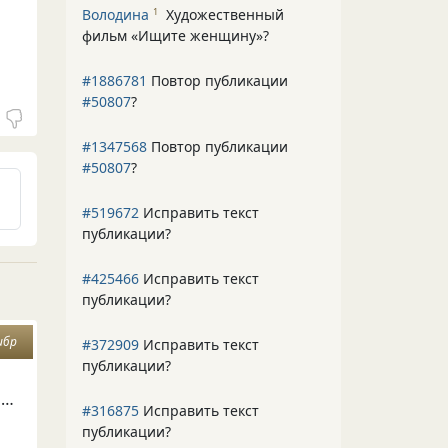
Володина
Художественный
1
фильм «Ищите женщину»
?
#1886781
Повтор публикации
#50807
?
#1347568
Повтор публикации
#50807
?
#519672
Исправить текст
публикации?
#425466
Исправить текст
публикации?
ибр
#372909
Исправить текст
публикации?
…
#316875
Исправить текст
публикации?