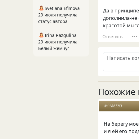
Svetlana Efimova
Да в принципе
29 июля получила
дополнила-не 
статус автора
красотой мыс
Irina Razgulina
Ответить
29 июля получила
Белый жемчуг
Похожие 
#1186583
Hа берегу мо
и я ей его по