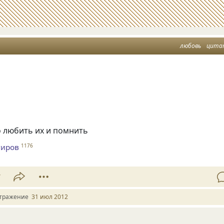
любовь
цита
 любить их и помнить
гиров
1176
7
тражение
31 июл 2012