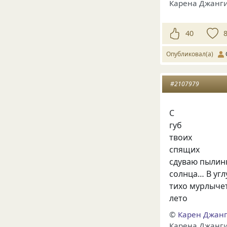
Карена Джанг
40
Опубликовал(а)
#2107979
С
губ
твоих
спящих
сдуваю пылин
солнца… В угл
тихо мурлыче
лето
©
Карен Джан
Карена Джангир