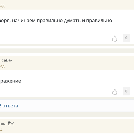
зад
воря, начинаем правильно думать и правильно
0
 себе-
зад
тражение
0
2 ответа
нка ЁЖ
ад