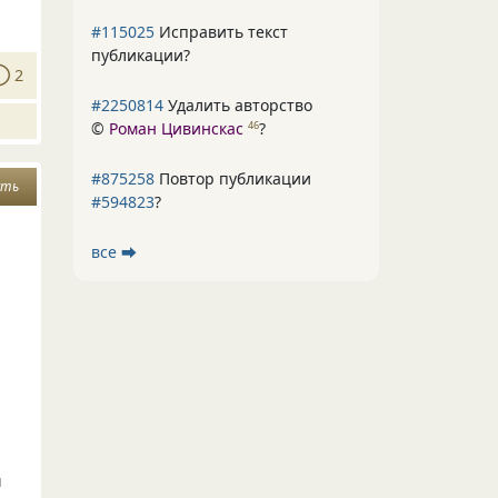
#115025
Исправить текст
публикации?
2
#2250814
Удалить авторство
©
Роман Цивинскас
?
46
#875258
Повтор публикации
сть
#594823
?
все ⮕
й