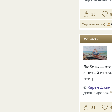
35
Опубликовал(а)
#2038243
Любовь — это 
сшитый из то
птиц
©
Карен Джан
Джангирова»
1
31