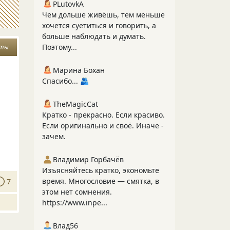
PLutоvkА
Чем дольше живёшь, тем меньше
хочется суетиться и говорить, а
больше наблюдать и думать.
Поэтому...
ты
Марина Бохан
Спасибо... 🫂
TheMagicCat
Кратко - прекрасно. Если красиво.
Если оригинально и своё. Иначе -
зачем.
Владимир Горбачёв
Изъясняйтесь кратко, экономьте
время. Многословие — смятка, в
7
этом нет сомнения.
https://www.inpe...
Влад56