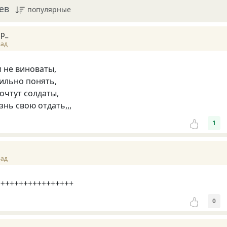
ев
популярные
р_
зад
м не виноваты,
ильно понять,
сочтут солдаты,
изнь свою отдать,,,
1
зад
+++++++++++++++++++
0