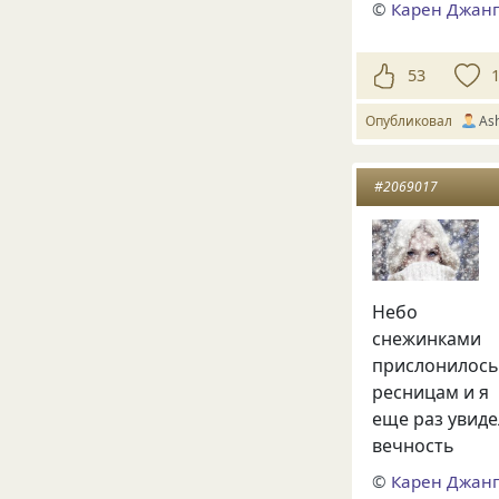
©
Карен Джан
53
Опубликовал
Ash
#2069017
Небо
снежинками
прислонилось
ресницам и я
еще раз увиде
вечность
©
Карен Джан