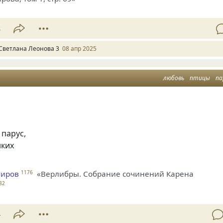
8
Светлана Леонова 3
08 апр 2025
любовь
птицы
па
парус,
нких
гиров
«Верлибры. Собрание сочинений Карена
1176
82
4