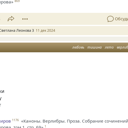
ирова»
869
8
Обсуд
Светлана Леонова 3
11 дек 2024
любовь
тишина
лето
верли
ки
у
т
гиров
«Каноны. Верлибры. Проза. Собрание сочинени
1176
ова, том 1, стр. 69»
1