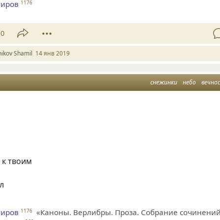
гиров
1176
10
ikov Shamil
14 янв 2019
снежинки
небо
вечно
 к твоим
л
гиров
«Каноны. Верлибры. Проза. Собрание сочинени
1176