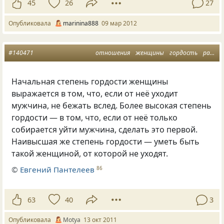
45
26
27
Опубликовала
marinina888
09 мар 2012
#140471
отношения
женщины
гордость
расставания
Начальная степень гордости женщины
выражается в том, что, если от неё уходит
мужчина, не бежать вслед. Более высокая степень
гордости — в том, что, если от неё только
собирается уйти мужчина, сделать это первой.
Наивысшая же степень гордости — уметь быть
такой женщиной, от которой не уходят.
©
Евгений Пантелеев
86
63
40
3
Опубликовала
Motya
13 окт 2011