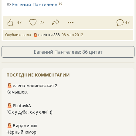
©
Евгений Пантелеев
86
47
27
47
Опубликовала
marinina888
08 мар 2012
Евгений Пантелеев: 86 цитат
ПОСЛЕДНИЕ КОММЕНТАРИИ
елена малиновская 2
Камышев.
PLutоvkА
"Ох у дуба, ох у ели" ))
Вирджиния
Чёрный юмор.