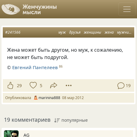
#241566
муж
друзья
женщины
жена
мужчины
Жена может быть другом, но муж, к сожалению,
не может быть подругой.
©
Евгений Пантелеев
86
29
5
19
Опубликовала
marinina888
08 мар 2012
19 комментариев
популярные
AG_