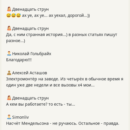
Двенадцать струн
😅😅😅 ах уе, ах уе... ах уехал, дорогой...))
Двенадцать струн
Да, с ним странная история...) в разных статьях пишут
разное...)
Николай Гольбрайх
Благодарю!!!
Алексей Асташов
Электромонтёр на заводе. Из четырёх в обычное время я
один уже две недели и все вызовы х4 мои...
Двенадцать струн
А кем вы работаете? то есть - ты...
Simonliv
Насчёт Мендельсона - не ручаюсь. Остальное - правда.