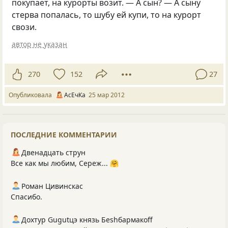
покупает, на курорты возит. — А сын? — А сыну
стерва попалась, то шубу ей купи, то на курорт
свози.
автор не указан
270
152
27
Опубликовала
АсЕчКа
25 мар 2012
ПОСЛЕДНИЕ КОММЕНТАРИИ
Двенадцать струн
Все как мы любим, Сереж... 🤗
Роман Цивинскас
Спасибо.
Дохтур Gugutцэ князь Беshбармакоff