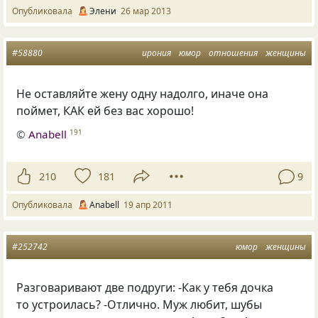
Опубликовала
Элени
26 мар 2013
#58880
ирония
юмор
отношения
женщины
Не оставляйте жену одну надолго, иначе она
поймет, КАК ей без вас хорошо!
©
Anabell
191
210
181
9
Опубликовала
Anabell
19 апр 2011
#252742
юмор
женщины
Разговаривают две подруги: -Как у тебя дочка
то устроилась? -Отлично. Муж любит, шубы