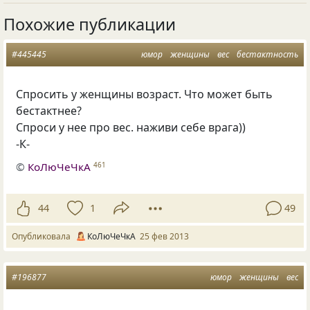
Похожие публикации
#445445
юмор
женщины
вес
бестактность
Спросить у женщины возраст. Что может быть
бестактнее?
Спроси у нее про вес. наживи себе врага))
-К-
©
КоЛюЧеЧкА
461
44
1
49
Опубликовала
КоЛюЧеЧкА
25 фев 2013
#196877
юмор
женщины
вес