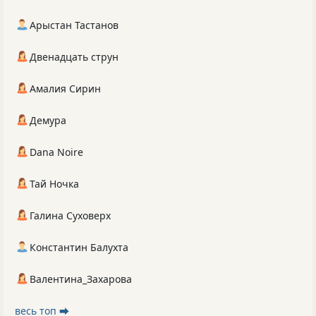
Арыстан Тастанов
Двенадцать струн
Амалия Сирин
Демура
Dana Noire
Тай Ночка
Галина Суховерх
Константин Балухта
Валентина_Захарова
весь топ ⮕