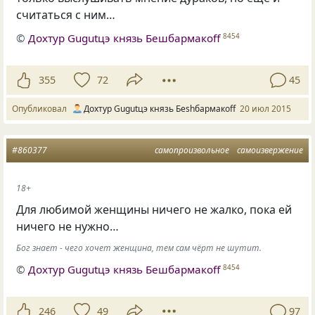
считаться с ним…
©
Дохтур Gugutцэ князь Бешбармакоff
8454
355
72
45
Опубликовал
Дохтур Gugutцэ князь Беshбармакоff
20 июл 2015
#860377
самопроизвольное
самоизвержение
18+
Для любимой женщины ничего не жалко, пока ей
ничего не нужно…
Бог знает - чего хочет женщина, тем сам чёрт не шутит.
©
Дохтур Gugutцэ князь Бешбармакоff
8454
246
49
97