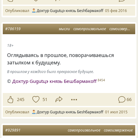
Опубликовал
Дохтур Gugutцэ князь Беshбармакоff
05 фев 2016
#786159
мысли
самопроизвольное
самоизвержение
18+
Оглядываясь в прошлое, поворачиваешься
затылком к будущему.
В прошлом у каждого было прекрасное будущее.
©
Дохтур Gugutцэ князь Бешбармакоff
8454
245
51
66
Опубликовал
Дохтур Gugutцэ князь Беshбармакоff
01 июл 2015
#929891
самопроизвольное
самоизвержение