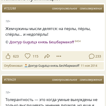
#722288
самопроизвольное
самоизвержение
18+
Жемчужины мысли делятся: на перлы, пёрлы,
спёрлы… и недопёрлы!
©
Дохтур Gugutцэ князь Бешбармакоff
8454
623
115
233
Опубликовал
Дохтур Gugutцэ князь Беshбармакоff
11 ноя 2014
#799429
самопроизвольное
самоизвержение
18+
Толерантность — это когда умные вынуждены не
только выслушивать мнение дураков, но еще и