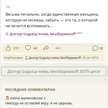
18+
Весьма печально, когда единственная женщина,
которую не можешь забыть — это та, о которой
не хочется вспоминать…
©
Дохтур Gugutцэ князь Бешбармакоff
8454
251
44
38
Опубликовал
Дохтур Gugutцэ князь Беshбармакоff
25 окт 2016
Дохтур Gugutцэ князь Беshбармакоff: 8379 цитат
ПОСЛЕДНИЕ КОММЕНТАРИИ
елена малиновская 2
Никогда не оставляй веру. А не церковь.