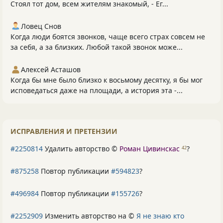
Стоял тот дом, всем жителям знакомый, - Ег...
Ловец Снов
Когда люди боятся звонков, чаще всего страх совсем не
за себя, а за близких. Любой такой звонок може...
Алексей Асташов
Когда бы мне было близко к восьмому десятку, я бы мог
исповедаться даже на площади, а история эта -...
ИСПРАВЛЕНИЯ И ПРЕТЕНЗИИ
#2250814
Удалить авторство ©
Роман Цивинскас
?
42
#875258
Повтор публикации
#594823
?
#496984
Повтор публикации
#155726
?
#2252909
Изменить авторство на ©
Я не знаю кто