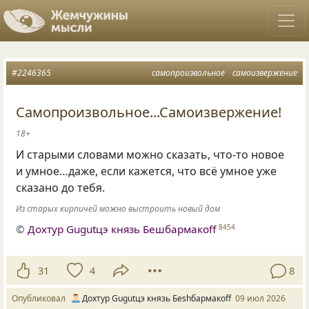
#2246365
самопроизвольное
самоизвержение
Самопроизвольное...Самоизвержение!
18+
И старыми словами можно сказать, что-то новое
и умное…даже, если кажется, что всё умное уже
сказано до тебя.
Из старых кирпичей можно выстроить новый дом
©
Дохтур Gugutцэ князь Бешбармакоff
8454
31
4
8
Опубликовал
Дохтур Gugutцэ князь Беshбармакоff
09 июл 2026