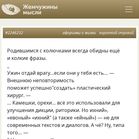
#2246232
афоризмы о жизни
короткой строкой
Родившимся с колючками всегда обидны ещё
и колкие фразы.
_
Ужин отдай врагу…если они у тебя есть… —
Внешнюю неповторимость
поможет успешно"создать» пластический
хирург. —
… Камешки, орехи… всё это использовали для
улучшения дикции, риторики. Но ихний»,
«евоный» «ихний" (а также «ейный») — не для
современных текстов и диалогов. А чё? Ну, типа
того… —