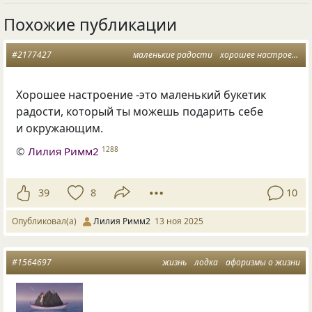
Похожие публикации
#2177427
маленькие радости
хорошее настроение
Хорошее настроение -это маленький букетик
радости, который ты можешь подарить себе
и окружающим.
©
Лилия Римм2
1288
39
8
10
Опубликовал(а)
Лилия Римм2
13 ноя 2025
#1564697
жизнь
лодка
афоризмы о жизни