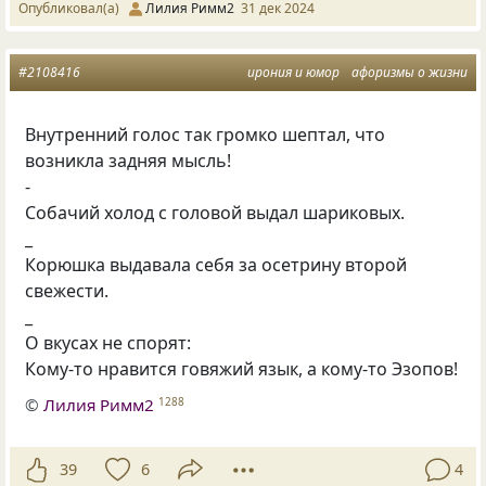
Опубликовал(а)
Лилия Римм2
31 дек 2024
#2108416
ирония и юмор
афоризмы о жизни
Внутренний голос так громко шептал, что
возникла задняя мысль!
-
Собачий холод с головой выдал шариковых.
_
Корюшка выдавала себя за осетрину второй
свежести.
_
О вкусах не спорят:
Кому-то нравится говяжий язык, а кому-то Эзопов!
©
Лилия Римм2
1288
39
6
4