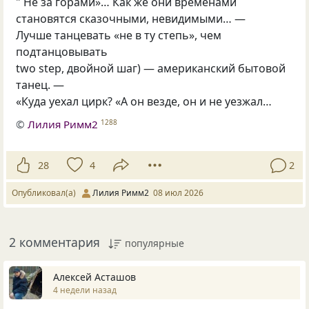
" Не за горами»… Как же они временами
становятся сказочными, невидимыми… —
Лучше танцевать «не в ту степь», чем
подтанцовывать
two step, двойной шаг) — американский бытовой
танец. —
«Куда уехал цирк? «А он везде, он и не уезжал…
©
Лилия Римм2
1288
28
4
2
Опубликовал(а)
Лилия Римм2
08 июл 2026
2 комментария
популярные
Алексей Асташов
4 недели назад