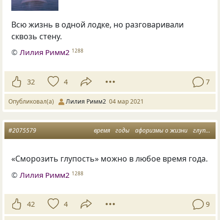
Всю жизнь в одной лодке, но разговаривали
сквозь стену.
©
Лилия Римм2
1288
32
4
7
Опубликовал(а)
Лилия Римм2
04 мар 2021
#2075579
время
годы
афоризмы о жизни
глупость
«Сморозить глупость» можно в любое время года.
©
Лилия Римм2
1288
42
4
9