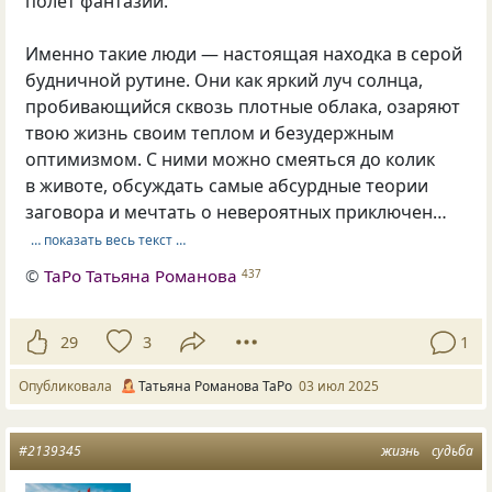
полет фантазии.
Именно такие люди — настоящая находка в серой
будничной рутине. Они как яркий луч солнца,
пробивающийся сквозь плотные облака, озаряют
твою жизнь своим теплом и безудержным
оптимизмом. С ними можно смеяться до колик
в животе, обсуждать самые абсурдные теории
заговора и мечтать о невероятных приключен…
… показать весь текст …
©
ТаРо Татьяна Романова
437
29
3
1
Опубликовала
Татьяна Романова ТаРо
03 июл 2025
#2139345
жизнь
судьба