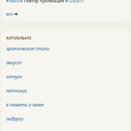
#568558
Повтор публикации
#129287
?
все ⮕
АКТУАЛЬНО
эротические стихи
август
отпуск
пятница
в память о маме
подруги