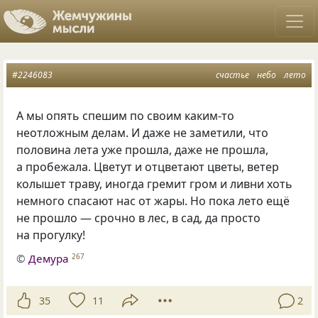
#2246083
счастье
небо
лето
А мы опять спешим по своим каким-то
неотложным делам. И даже не заметили, что
половина лета уже прошла, даже не прошла,
а пробежала. Цветут и отцветают цветы, ветер
колышет траву, иногда гремит гром и ливни хоть
немного спасают нас от жары. Но пока лето ещё
не прошло — срочно в лес, в сад, да просто
на прогулку!
©
Демура
267
35
11
2