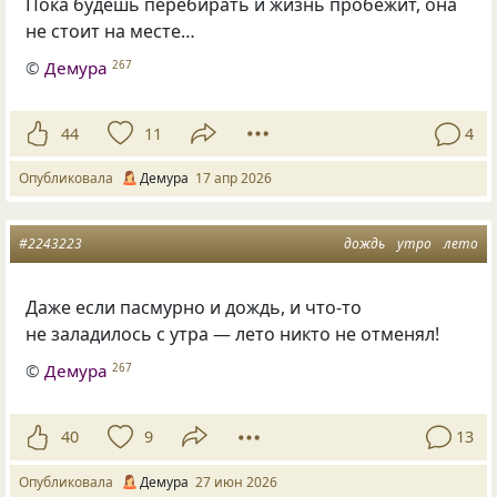
Пока будешь перебирать и жизнь пробежит, она
не стоит на месте…
©
Демура
267
44
11
4
Опубликовала
Демура
17 апр 2026
#2243223
дождь
утро
лето
Даже если пасмурно и дождь, и что-то
не заладилось с утра — лето никто не отменял!
©
Демура
267
40
9
13
Опубликовала
Демура
27 июн 2026