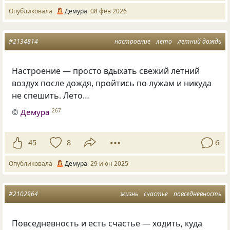
Опубликовала
Демура
08 фев 2026
#2134814
настроение
лето
летний дождь
Настроение — просто вдыхать свежий летний
воздух после дождя, пройтись по лужам и никуда
не спешить. Лето…
©
Демура
267
45
8
6
Опубликовала
Демура
29 июн 2025
#2102964
жизнь
счастье
повседневность
Повседневность и есть счастье — ходить, куда