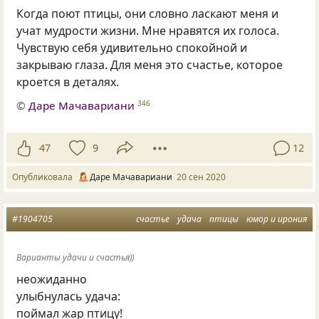
Когда поют птицы, они словно ласкают меня и
учат мудрости жизни. Мне нравятся их голоса.
Чувствую себя удивительно спокойной и
закрываю глаза. Для меня это счастье, которое
кроется в деталях.
©
Даре Мачавариани
346
47
9
12
Опубликовала
Даре Мачавариани
20 сен 2020
#1904705
счастье
удача
птицы
юмор и ирония
Варианты удачи и счастья))
неожиданно
улыбнулась удача:
поймал жар птицу!