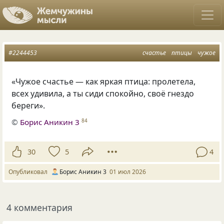
#2244453
счастье
птицы
чужое
«Чужое счастье — как яркая птица: пролетела,
всех удивила, а ты сиди спокойно, своё гнездо
береги».
©
Борис Аникин 3
84
30
5
4
Опубликовал
Борис Аникин 3
01 июл 2026
4 комментария