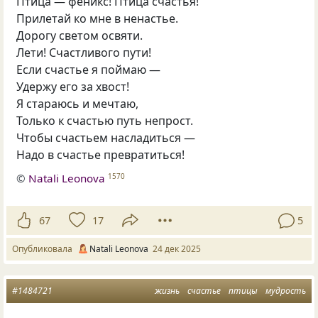
Птица — феникс! Птица счастья!
Прилетай ко мне в ненастье.
Дорогу светом освяти.
Лети! Счастливого пути!
Если счастье я поймаю —
Удержу его за хвост!
Я стараюсь и мечтаю,
Только к счастью путь непрост.
Чтобы счастьем насладиться —
Надо в счастье превратиться!
©
Natali Leonova
1570
67
17
5
Опубликовала
Natali Leonova
24 дек 2025
#1484721
жизнь
счастье
птицы
мудрость