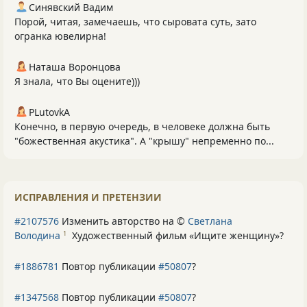
Синявский Вадим
Порой, читая, замечаешь, что сыровата суть, зато
огранка ювелирна!
Наташа Воронцова
Я знала, что Вы оцените)))
PLutоvkА
Конечно, в первую очередь, в человеке должна быть
"божественная акустика". А "крышу" непременно по...
ИСПРАВЛЕНИЯ И ПРЕТЕНЗИИ
#2107576
Изменить авторство на ©
Светлана
Володина
Художественный фильм «Ищите женщину»
?
1
#1886781
Повтор публикации
#50807
?
#1347568
Повтор публикации
#50807
?