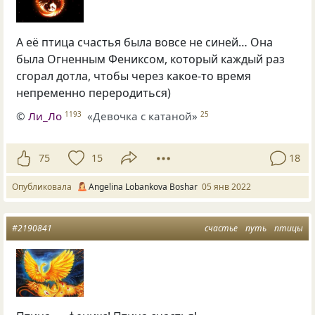
А её птица счастья была вовсе не синей… Она
была Огненным Фениксом, который каждый раз
сгорал дотла, чтобы через какое-то время
непременно переродиться)
©
Ли_Ло
«Девочка с катаной»
1193
25
75
15
18
Опубликовала
Angelina Lobankova Boshar
05 янв 2022
#2190841
счастье
путь
птицы