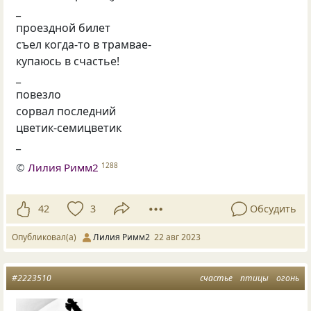
_
проездной билет
съел когда-то в трамвае-
купаюсь в счастье!
_
повезло
сорвал последний
цветик-семицветик
_
©
Лилия Римм2
1288
42
3
Обсудить
Опубликовал(а)
Лилия Римм2
22 авг 2023
#2223510
счастье
птицы
огонь