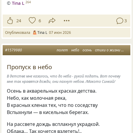
©
Tina L
264
24
6
3
Опубликовала
Tina L
07 июн 2026
#1579980
полет
небо
осень
стихи о жизни
фило
Пропуск в небо
В детстве мне казалось, что до неба - рукой подать. Вот почему
мне так нравятся дожди, они пахнут небом. /Макото Синкай/
Осень в акварельных красках детства.
Небо, как молочная река,
В красных кленах тех, что по соседству
Вспыхнули — в кисельных берегах.
На рассвете дождь всплакнул украдкой.
Облака… Так хочется взлететь!..