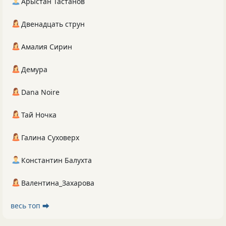
Арыстан Тастанов
Двенадцать струн
Амалия Сирин
Демура
Dana Noire
Тай Ночка
Галина Суховерх
Константин Балухта
Валентина_Захарова
весь топ ⮕