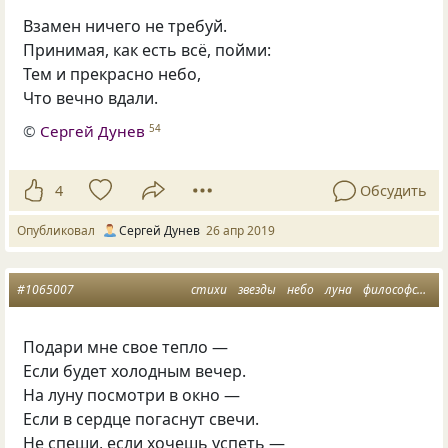
Взамен ничего не требуй.
Принимая
,
как есть всё
,
пойми:
Тем и прекрасно небо,
Что вечно вдали.
©
Сергей Дунев
54
4
Обсудить
Опубликовал
Сергей Дунев
26 апр 2019
#1065007
стихи
звезды
небо
луна
философская лирика
Подари мне свое тепло —
Если будет холодным вечер.
На луну посмотри в окно —
Если в сердце погаснут свечи.
Не спеши, если хочешь успеть —