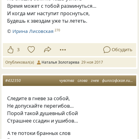
Время может с тобой разминуться…
И когда миг наступит проснуться,
Будешь к звездам уже ты лететь.
©
Ирина Лисовская
270
3
Обсудить
Опубликовал(а)
Наталья Золотарева
29 ноя 2017
#432350
чувства
слова
гнев
философская лирика
Следите в гневе за собой,
Не допускайте перегибов…
Порой такой душевный сбой
Страшнее ссадин и ушибов…
А те потоки бранных слов