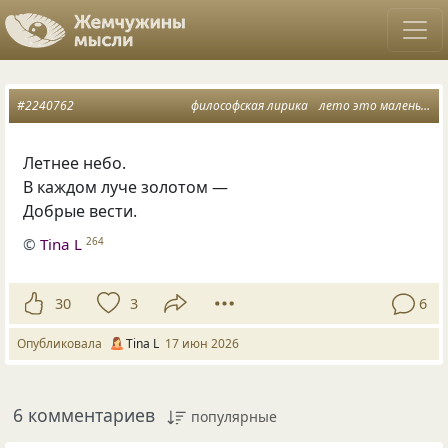
#2240762
философская лирика
лето это маленькая жизнь
Летнее небо.
В каждом луче золотом —
Добрые вести.
©
Tina L
264
30
3
6
Опубликовала
Tina L
17 июн 2026
6 комментариев
популярные