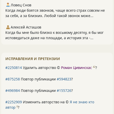
Ловец Снов
Когда люди боятся звонков, чаще всего страх совсем не
за себя, а за близких. Любой такой звонок може...
Алексей Асташов
Когда бы мне было близко к восьмому десятку, я бы мог
исповедаться даже на площади, а история эта -...
ИСПРАВЛЕНИЯ И ПРЕТЕНЗИИ
#2250814
Удалить авторство ©
Роман Цивинскас
?
42
#875258
Повтор публикации
#594823
?
#496984
Повтор публикации
#155726
?
#2252909
Изменить авторство на ©
Я не знаю кто
автор
?
0