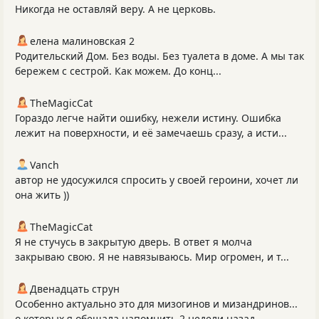
Никогда не оставляй веру. А не церковь.
елена малиновская 2
Родительский Дом. Без воды. Без туалета в доме. А мы так
бережем с сестрой. Как можем. До конц...
TheMagicCat
Гораздо легче найти ошибку, нежели истину. Ошибка
лежит на поверхности, и её замечаешь сразу, а исти...
Vanch
автор не удосужился спросить у своей героини, хочет ли
она жить ))
TheMagicCat
Я не стучусь в закрытую дверь. В ответ я молча
закрываю свою. Я не навязываюсь. Мир огромен, и т...
Двенадцать струн
Особенно актуально это для мизогинов и мизандринов...
о которых я обещала напомнить 2 недели назад....