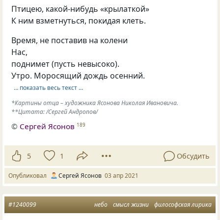
Птицею, какой-нибудь «крылаткой»
К ним взметнуться, покидая клеть.
Время, не поставив на колени
Нас,
поднимет (пусть невысоко).
Утро. Моросящий дождь осенний.
… показать весь текст …
*Картины отца – художника Ясонова Николая Ивановича.
**Цитата: /Сергей Андропов/
©
Сергей Ясонов
189
5
1
Обсудить
Опубликовал
Сергей Ясонов
03 апр 2021
#1240099
небо
смысл жизни
философская лирика