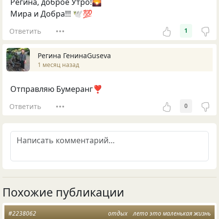
Регина, доброе Утро!🌄
Мира и Добра!!! 🕊️💯
Ответить
1
Регина ГенинаGuseva
1 месяц назад
Отправляю Бумеранг❣️
Ответить
0
Похожие публикации
#2238062
отдых
лето это маленькая жизнь