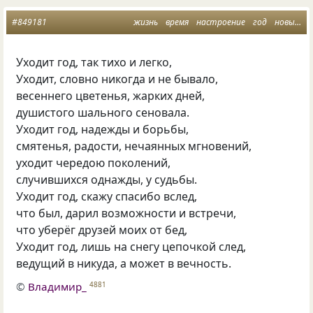
#849181
жизнь
время
настроение
год
новый год
Уходит год, так тихо и легко,
Уходит, словно никогда и не бывало,
весеннего цветенья, жарких дней,
душистого шального сеновала.
Уходит год, надежды и борьбы,
смятенья, радости, нечаянных мгновений,
уходит чередою поколений,
случившихся однажды, у судьбы.
Уходит год, скажу спасибо вслед,
что был, дарил возможности и встречи,
что уберёг друзей моих от бед,
Уходит год, лишь на снегу цепочкой след,
ведущий в никуда, а может в вечность.
©
Владимир_
4881