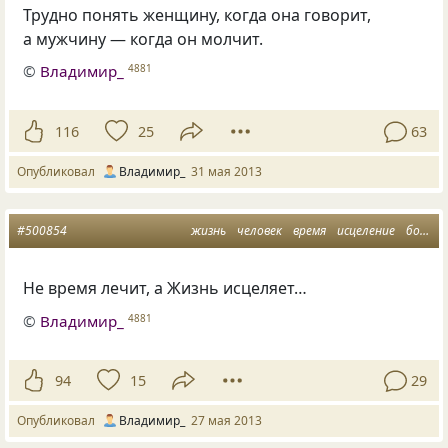
Трудно понять женщину, когда она говорит,
а мужчину — когда он молчит.
©
Владимир_
4881
116
25
63
Опубликовал
Владимир_
31 мая 2013
#500854
жизнь
человек
время
исцеление
болезнь
Не время лечит, а Жизнь исцеляет…
©
Владимир_
4881
94
15
29
Опубликовал
Владимир_
27 мая 2013