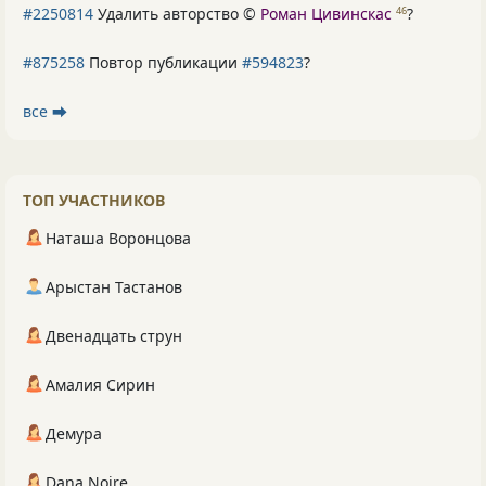
#2250814
Удалить авторство ©
Роман Цивинскас
?
46
#875258
Повтор публикации
#594823
?
все ⮕
ТОП УЧАСТНИКОВ
Наташа Воронцова
Арыстан Тастанов
Двенадцать струн
Амалия Сирин
Демура
Dana Noire