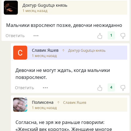
Дохтур Gugutцэ князь
1 месяц назад
Мальчики взрослеют позже, девочки неожиданно
Ответить
1
Славик Яшев
↑
Дохтур Gugutцэ князь
1 месяц назад
Девочки не могут ждать, когда мальчики
повзрослеют.
Ответить
4
Поликсена
↑
Славик Яшев
1 месяц назад
Согласна, не зря же раньше говорили:
«Женский век короток». Женщине многое