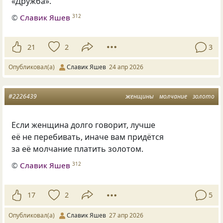
«Дружба».
©
Славик Яшев
312
21
2
3
Опубликовал(а)
Славик Яшев
24 апр 2026
#2226439
женщины
молчание
золото
Если женщина долго говорит, лучше
её не перебивать, иначе вам придётся
за её молчание платить золотом.
©
Славик Яшев
312
17
2
5
Опубликовал(а)
Славик Яшев
27 апр 2026