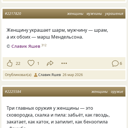
#2217820
женщины
мужчины
украшения
Женщину украшает шарм, мужчину — шрам,
а их обоих — марш Мендельсона.
©
Славик Яшев
312
22
1
6
Опубликовал(а)
Славик Яшев
26 мар 2026
#2225584
женщины
оружие
Три главных оружия у женщины — это
сковородка, скалка и пила: забьёт, как гвоздь,
закатает, как каток, и запилит, как бензопила