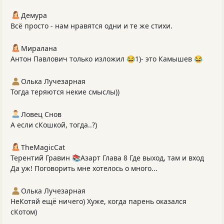
Демура
Всё просто - нам нравятся одни и те же стихи.
Миралана
Антон Павлович только изложил 😂1)- это Камышев 😂
Олька Лучезарная
Тогда теряются некие смыслы))
Ловец Снов
А если сКошкой, тогда..?)
TheMagicCat
Терентий Гравин 📚Азарт Глава 8 Где выход, там и вход
Да уж! Поговорить мне хотелось о много...
Олька Лучезарная
НеКотяй ещё ничего) Хуже, когда парень оказался
сКотом)