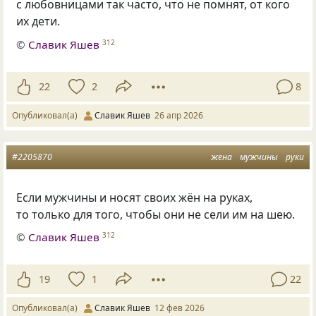
с любовницами так часто, что не помнят, от кого
их дети.
©
Славик Яшев
312
22
2
8
Опубликовал(а)
Славик Яшев
26 апр 2026
#2205870
жена
мужчины
руки
Если мужчины и носят своих жён на руках,
то только для того, чтобы они не сели им на шею.
©
Славик Яшев
312
19
1
22
Опубликовал(а)
Славик Яшев
12 фев 2026