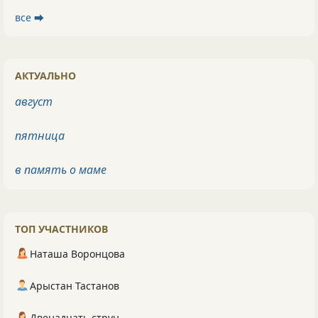
все ⮕
АКТУАЛЬНО
август
пятница
в память о маме
ТОП УЧАСТНИКОВ
Наташа Воронцова
Арыстан Тастанов
Двенадцать струн