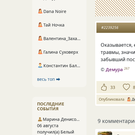
Dana Noire
Тай Ночка
#2239256
Валентина_Захарова
Оказывается, 
травмы, значи
Галина Суховерх
забывший посы
Константин Балухта
©
Демура
267
весь топ ⮕
33
Опубликовала
Д
ПОСЛЕДНИЕ
СОБЫТИЯ
Марина Денисова 5
9 комментари
06 августа
получил(а) Белый