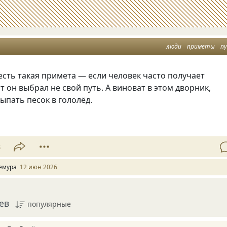
люди
приметы
п
есть такая примета — если человек часто получает
т он выбрал не свой путь. А виноват в этом дворник,
пать песок в гололёд.
8
емура
12 июн 2026
ев
популярные