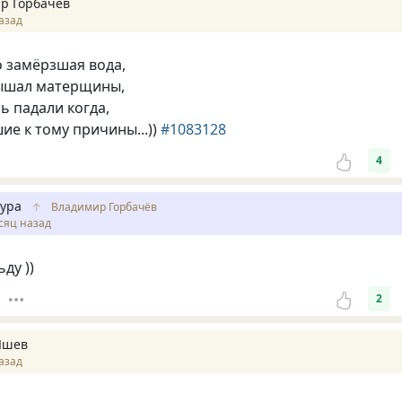
р Горбачёв
азад
о замёрзшая вода,
лышал матерщины,
ь падали когда,
ие к тому причины...))
#1083128
4
ура
↑
Владимир Горбачёв
сяц назад
ду ))
2
Яшев
азад