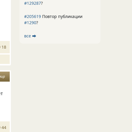
#129287
?
#205619
Повтор публикации
#1290
?
все ⮕
18
мир
ет
44