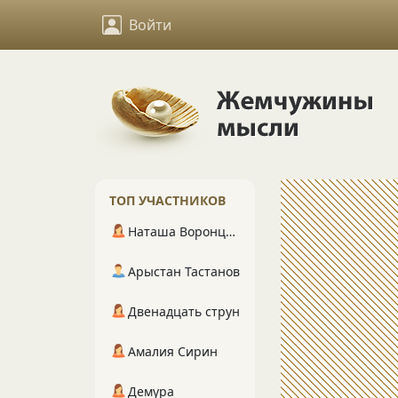
Войти
ТОП УЧАСТНИКОВ
Наташа Воронцова
Арыстан Тастанов
Двенадцать струн
Амалия Сирин
Демура