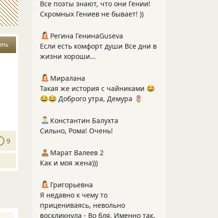
Все поэты знают, что они Гении!
Скромных Гениев не бывает! ))
Регина ГенинаGuseva
уть
Если есть комфорт души Все дни в
жизни хороши...
Миралана
Такая же история с чайниками 😂
😂😂 Доброго утра, Демура 🌷
Константин Балухта
Сильно, Рома! Очень!
9
Марат Валеев 2
Как и моя жена)))
Григорьевна
Я недавно к чему то
прицениваясь, невольно
воскликнула - Во бля. Именно так.