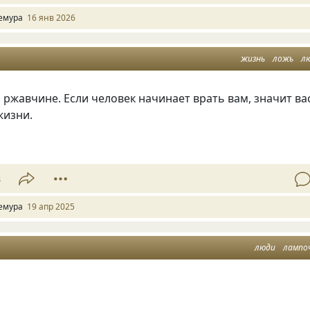
емура
16 янв 2026
жизнь
ложь
л
ржавчине. Если человек начинает врать вам, значит ва
жизни.
8
емура
19 апр 2025
люди
лампо