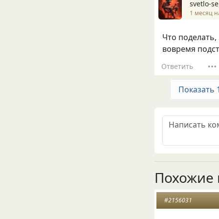
svetlo-se
1 месяц н
Что поделать,
вовремя подст
Ответить
Показать 
Похожие 
#2156031