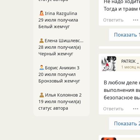
Не надо ходит
Тогда и травм
Irina Razgulina
Ответить
29 июля получила
Белый жемчуг
Показать 
Елена Шишлевская
28 июля получил(а)
Черный жемчуг
PATRIK _
1 месяц н
Борис Аникин 3
20 июля получил
Бронзовый жемчуг
В любом деле 
выполнения вы
Илья Колоянов 2
безопасное вы
19 июля получил(а)
статус автора
Ответить
Показать 