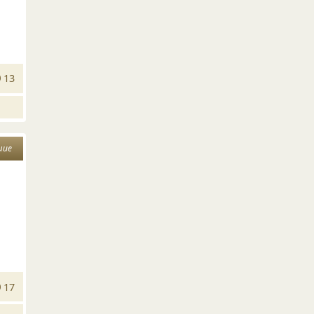
13
шие
й
17