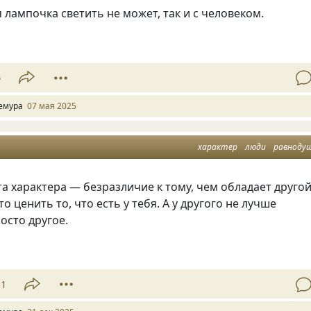
лампочка светить не может, так и с человеком.
6
емура
07 мая 2025
характер
люди
равноду
а характера — безразличие к тому, чем обладает друго
о ценить то, что есть у тебя. А у другого не лучше
росто другое.
11