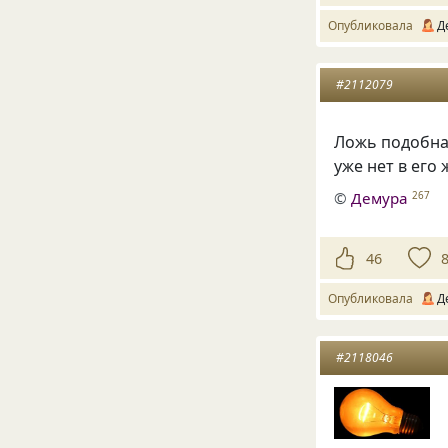
Опубликовала
Д
#2112079
Ложь подобна 
уже нет в его 
©
Демура
267
46
Опубликовала
Д
#2118046