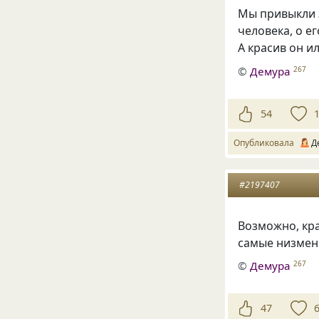
Мы привыкли 
человека, о е
А красив он и
©
Демура
267
54
Опубликовала
Д
#2197407
Возможно, кра
самые низмен
©
Демура
267
47