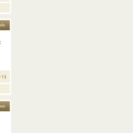
юди
с
13
чка