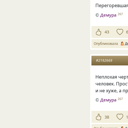
Перегоревшая 
©
Демура
267
43
Опубликовала
Д
#2192669
Неплохая черт
человек. Прост
и не хуже, а п
©
Демура
267
38