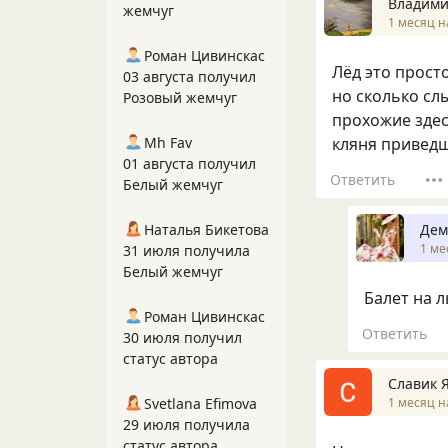
Владими
жемчуг
1 месяц н
Роман Цивинскас
Лёд это прост
03 августа получил
но сколько с
Розовый жемчуг
прохожие здес
Mh Fav
кляня приведш
01 августа получил
Ответить
Белый жемчуг
Дем
Наталья Бикетова
1 ме
31 июля получила
Белый жемчуг
Балет на ль
Роман Цивинскас
Ответить
30 июля получил
статус автора
Славик 
1 месяц н
Svetlana Efimova
29 июля получила
статус автора