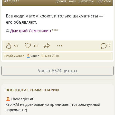
#1113411
ирония
мат
шахматы
игра слов
Все люди матом кроют, и только шахматисты —
его объявляют.
©
Дмитрий Семенихин
5587
91
10
8
Опубликовал
Vanch
08 мая 2018
Vanch: 5574 цитаты
ПОСЛЕДНИЕ КОММЕНТАРИИ
TheMagicCat
Кто ЖМ не дозированно принимает, тот жемчужный
наркоман. :)