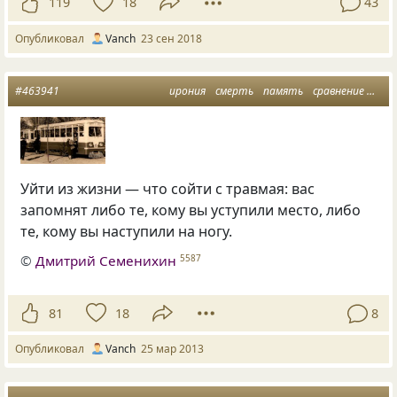
119
18
43
Опубликовал
Vanch
23 сен 2018
#463941
ирония
смерть
память
сравнение
тра
Уйти из жизни — что сойти с травмая: вас
запомнят либо те, кому вы уступили место, либо
те, кому вы наступили на ногу.
©
Дмитрий Семенихин
5587
81
18
8
Опубликовал
Vanch
25 мар 2013