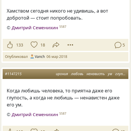
Хамством сегодня никого не удивишь, а вот
добротой — стоит попробовать.
©
Дмитрий Семенихин
5587
133
18
5
Опубликовал
Vanch
06 мар 2018
#1147215
ирония
любовь
ненависть
ум
глупость
Когда любишь человека, то приятна даже его
глупость, а когда не любишь — ненавистен даже
его ум.
©
Дмитрий Семенихин
5587