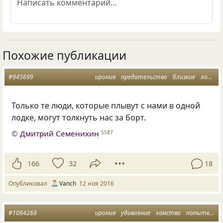
Похожие публикации
#945699
ирония
предательство
близкие
лодка
Только те люди, которые плывут с нами в одной
лодке, могут толкнуть нас за борт.
©
Дмитрий Семенихин
5587
166
32
18
Опубликовал
Vanch
12 ноя 2016
#1094269
ирония
удивление
хамство
попытка
д