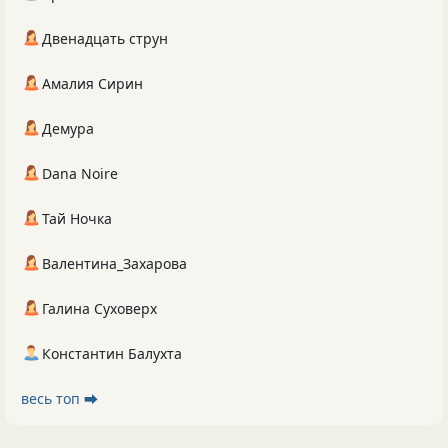
Двенадцать струн
Амалия Сирин
Демура
Dana Noire
Тай Ночка
Валентина_Захарова
Галина Суховерх
Константин Балухта
весь топ ⮕