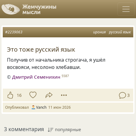
#2239063
ирония
русский язык
Это тоже русский язык
Получив от начальника строгача, я ушёл
восвояси, несолоно хлебавши.
©
Дмитрий Семенихин
5587
16
3
Опубликовал
Vanch
11 июн 2026
3 комментария
популярные