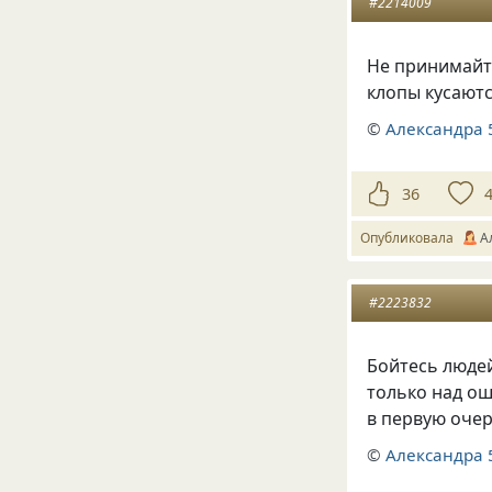
#2214009
Не принимайте
клопы кусают
©
Александра 
36
Опубликовала
А
#2223832
Бойтесь люде
только над ош
в первую оче
©
Александра 