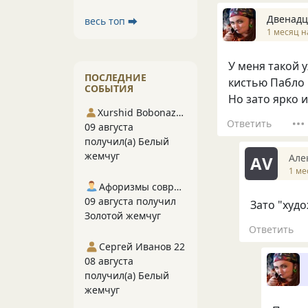
Двенадц
весь топ ⮕
1 месяц н
У меня такой 
ПОСЛЕДНИЕ
кистью Пабло П
СОБЫТИЯ
Но зато ярко и
Xurshid Bobonazarov
Ответить
09 августа
получил(а) Белый
жемчуг
Але
АV
1 ме
Афоризмы современников
09 августа получил
Зато "худ
Золотой жемчуг
Ответить
Сергей Иванов 22
08 августа
получил(а) Белый
жемчуг