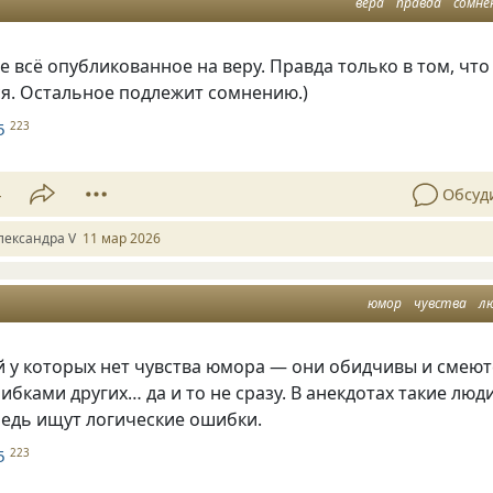
вера
правда
сомне
 всё опубликованное на веру. Правда только в том, что
ся. Остальное подлежит сомнению.)
5
223
4
Обсуд
лександра V
11 мар 2026
юмор
чувства
л
й у которых нет чувства юмора — они обидчивы и смеют
ибками других… да и то не сразу. В анекдотах такие люд
редь ищут логические ошибки.
5
223