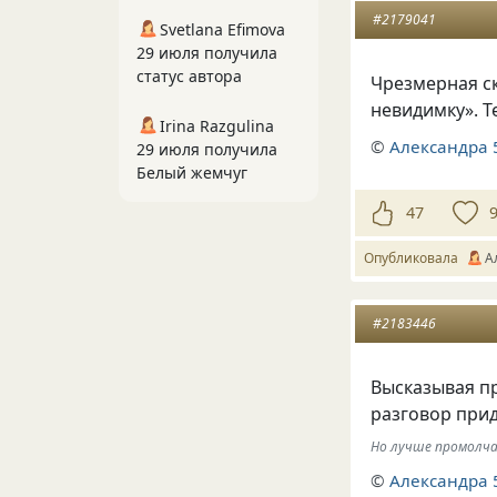
#2179041
Svetlana Efimova
29 июля получила
статус автора
Чрезмерная с
невидимку». Т
Irina Razgulina
©
Александра 
29 июля получила
Белый жемчуг
47
Опубликовала
А
#2183446
Высказывая пр
разговор прид
Но лучше промолча
©
Александра 