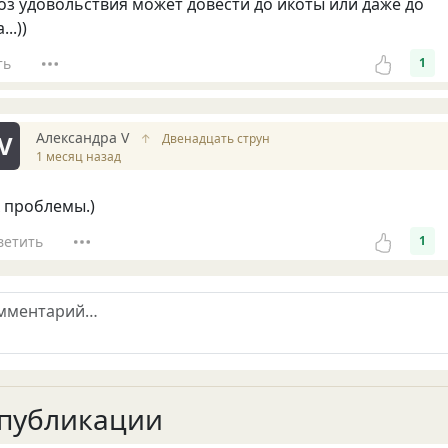
з удовольствия может довести до икоты или даже до
..))
ть
1
Александра V
V
↑
Двенадцать струн
1 месяц назад
 проблемы.)
ветить
1
публикации