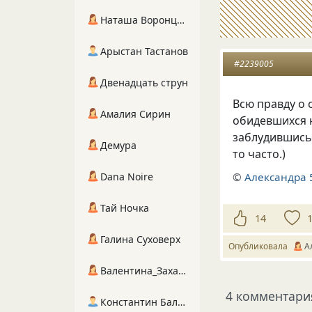
Наташа Воронцова
Арыстан Тастанов
#2239005
Двенадцать струн
Всю правду о 
Амалия Сирин
обидевшихся н
заблудившись 
Демура
то часто.)
©
Александра 
Dana Noire
Тай Ночка
14
Галина Суховерх
Опубликовала
А
Валентина_Захарова
4 комментари
Константин Балухта