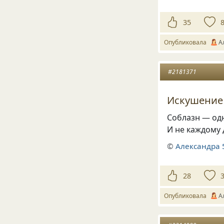
35
Опубликовала
А
#2181371
Искушение
Соблазн — од
И не каждому 
©
Александра 
28
Опубликовала
А