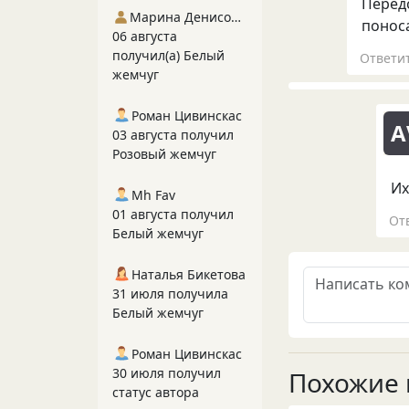
Передо
Марина Денисова 5
поноса.
06 августа
получил(а) Белый
Ответи
жемчуг
Роман Цивинскас
А
03 августа получил
Розовый жемчуг
Их
Mh Fav
01 августа получил
От
Белый жемчуг
Наталья Бикетова
31 июля получила
Белый жемчуг
Роман Цивинскас
30 июля получил
Похожие 
статус автора