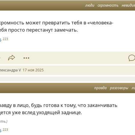
люди
скромность
невиди
кромность может превратить тебя в «человека-
ебя просто перестанут замечать.
5
223
9
лександра V
17 ноя 2025
правда
разговоры
л
авду в лицо, будь готова к тому, что заканчивать
ется уже вслед уходящей заднице.
ть.)
5
223