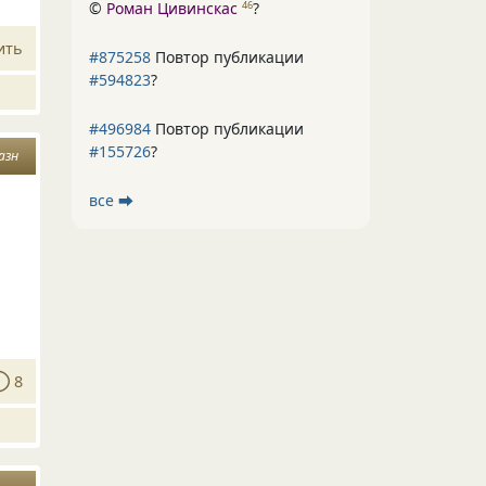
©
Роман Цивинскас
?
46
ить
#875258
Повтор публикации
#594823
?
#496984
Повтор публикации
#155726
?
азн
все ⮕
8