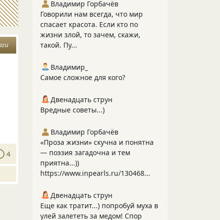
Владимир Горбачёв
Говорили нам всегда, что мир
спасает красота. Если кто по
жизни злой, то зачем, скажи,
такой. Пу...
аги
Владимир_
Самое сложное для кого?
Двенадцать струн
Вредные советы...)
Владимир Горбачёв
«Проза жизни» скучна и понятна
— поэзия загадочна и тем
4
приятна...))
https://www.inpearls.ru/130468...
Двенадцать струн
Еще как тратит...) попробуй муха в
улей залететь за медом! Спор