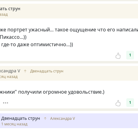
ать струн
азад
уже портрет ужасный... такое ощущение что его написал
икассо...))
 где-то даже оптимистично...))
1
ксандра V
↑
Двенадцать струн
сяц назад
ожники" получили огромное удовольствие.)
1
Двенадцать струн
↑
Александра V
1 месяц назад