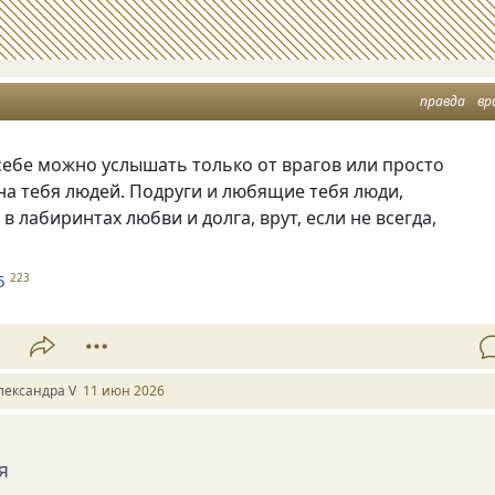
правда
вр
себе можно услышать только от врагов или просто
а тебя людей. Подруги и любящие тебя люди,
в лабиринтах любви и долга, врут, если не всегда,
5
223
1
лександра V
11 июн 2026
я