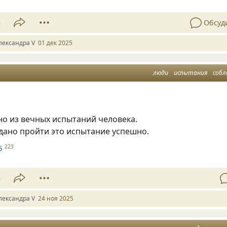
8
Обсуд
лександра V
01 дек 2025
люди
испытания
собл
но из вечных испытаний человека.
дано пройти это испытание успешно.
5
223
3
лександра V
24 ноя 2025