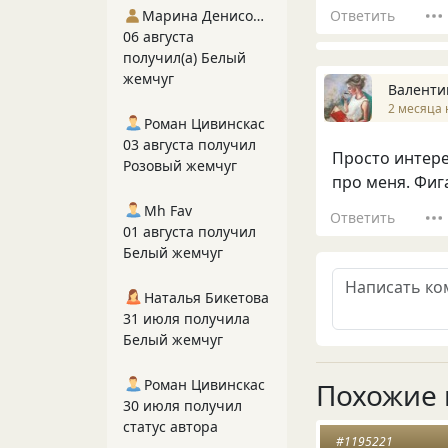
Ответить
Марина Денисова 5
06 августа
получил(а) Белый
жемчуг
Валенти
2 месяца 
Роман Цивинскас
03 августа получил
Просто интерес
Розовый жемчуг
про меня. Фига 
Mh Fav
Ответить
01 августа получил
Белый жемчуг
Наталья Бикетова
31 июля получила
Белый жемчуг
Роман Цивинскас
Похожие 
30 июля получил
статус автора
#1195221