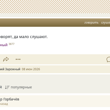
говорить
слуш
ворят, да мало слушают.
жный
3877
ий Зарожный
08 июн 2026
я
популярные
р Горбачёв
назад