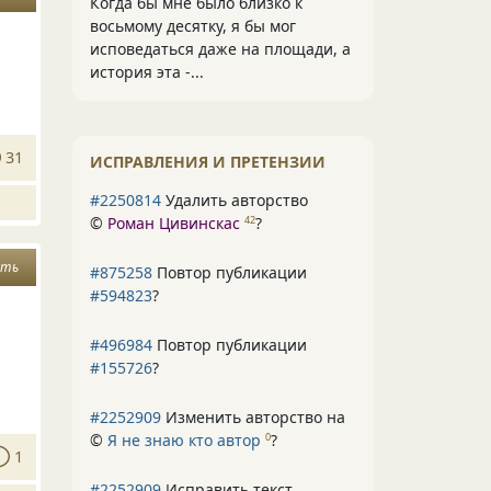
Когда бы мне было близко к
восьмому десятку, я бы мог
исповедаться даже на площади, а
история эта -...
31
ИСПРАВЛЕНИЯ И ПРЕТЕНЗИИ
#2250814
Удалить авторство
©
Роман Цивинскас
?
42
ить
#875258
Повтор публикации
#594823
?
#496984
Повтор публикации
#155726
?
#2252909
Изменить авторство на
©
Я не знаю кто автор
?
0
1
#2252909
Исправить текст