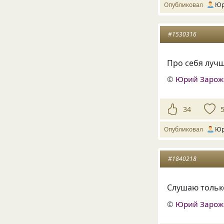
Опубликовал
Юр
#1530316
Про себя лучш
©
Юрий Заро
34
Опубликовал
Юр
#1840218
Слушаю только
©
Юрий Заро