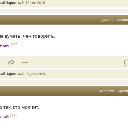
ий Зарожный
10 сен 2018
думать
говор
е думать, чем говорить.
жный
3877
5
ий Зарожный
27 дек 2020
молчать
слуш
 тех, кто молчит.
жный
3877