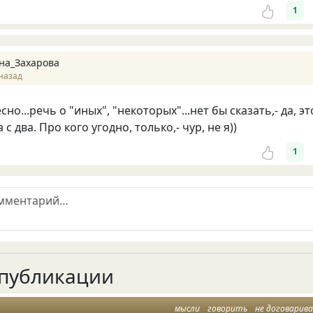
1
на_Захарова
назад
но...речь о "иных", "некоторых"...нет бы сказать,- да, эт
с два. Про кого угодно, только,- чур, не я))
1
публикации
мысли
говорить
не договарив