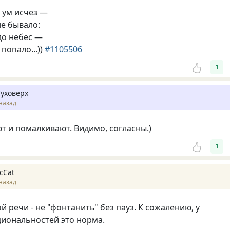
 ум исчез —
не бывало:
до небес —
 попало...))
#1105506
1
Суховерх
назад
т и помалкивают. Видимо, согласны.)
1
cCat
назад
й речи - не "фонтанить" без пауз. К сожалению, у
иональностей это норма.