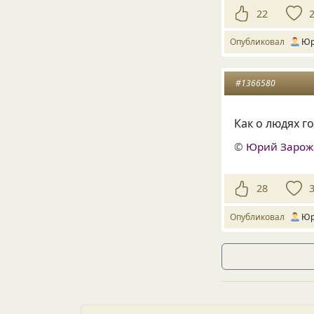
22
Опубликовал
Юр
#1366580
Как о людях 
©
Юрий Заро
28
Опубликовал
Юр