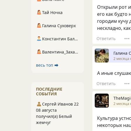
Открыли рот и
Тай Ночка
его как будто 
городим кучу 
Галина Суховерх
нескладно, как
Ответить
Константин Балухта
Валентина_Захарова
Галина 
2 месяца 
весь топ ⮕
А иные слушаю
Ответить
ПОСЛЕДНИЕ
СОБЫТИЯ
TheMagi
2 месяца 
Сергей Иванов 22
08 августа
получил(а) Белый
Культура устно
жемчуг
некоторых нац