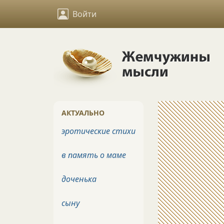
Войти
АКТУАЛЬНО
эротические стихи
в память о маме
доченька
сыну