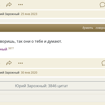
2
ий Зарожный
25 янв 2023
думать
говор
говоришь
,
так они о тебе и думают.
жный
3877
3
ий Зарожный
30 янв 2020
Юрий Зарожный: 3846 цитат