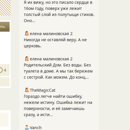
Я их вижу, но это писало сердце в
16ом году, поверх уже лежит
толстый слой из полутыщи стихов.
Оно...
ать
елена малиновская 2
Никогда не оставляй веру. А не
церковь.
елена малиновская 2
Родительский Дом. Без воды. Без
4
туалета в доме. А мы так бережем
с сестрой. Как можем. До конц...
TheMagicCat
Гораздо легче найти ошибку,
нежели истину. Ошибка лежит на
поверхности, и её замечаешь
сразу, а исти...
Vanch