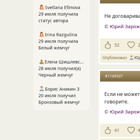
Svetlana Efimova
29 июля получила
Не договарив
статус автора
©
Юрий Заро
Irina Razgulina
29 июля получила
52
Белый жемчуг
Опубликовал
Юр
Елена Шишлевская
28 июля получил(а)
Черный жемчуг
#1149507
Борис Аникин 3
Если не может
20 июля получил
говорите.
Бронзовый жемчуг
©
Юрий Заро
41