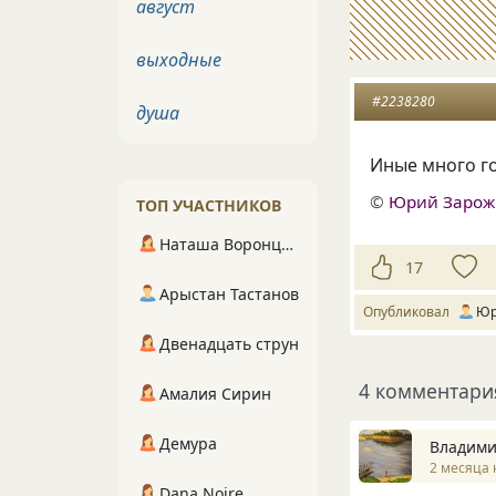
август
выходные
#2238280
душа
Иные много го
©
Юрий Заро
ТОП УЧАСТНИКОВ
Наташа Воронцова
17
Арыстан Тастанов
Опубликовал
Юр
Двенадцать струн
4 комментари
Амалия Сирин
Демура
Владими
2 месяца 
Dana Noire