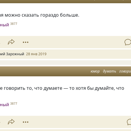
ая можно сказать гораздо больше.
жный
3877
2
ий Зарожный
28 янв 2019
юмор
думать
говор
е говорить то
,
что думаете — то хотя бы думайте
,
что
жный
3877
4