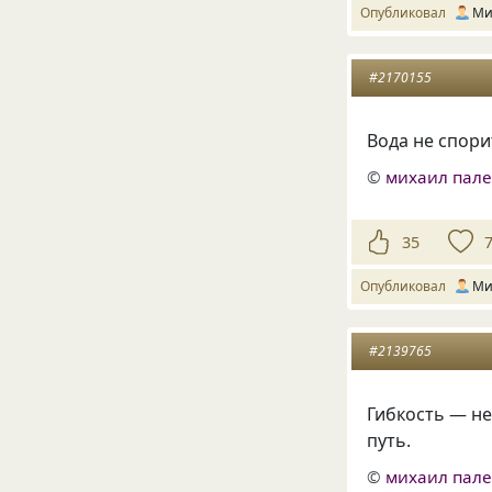
Опубликовал
Ми
#2170155
Вода не спори
©
михаил пал
35
Опубликовал
Ми
#2139765
Гибкость — не
путь.
©
михаил пал