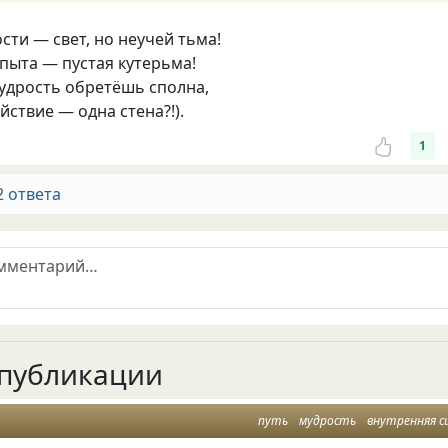
сти — свет, но неучей тьма!
опыта — пустая кутерьма!
удрость обретёшь сполна,
йствие — одна стена?!).
1
2 ответа
публикации
путь
мудрость
внутренняя с