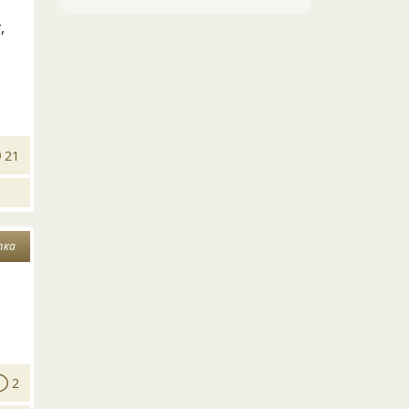
,
21
тка
2