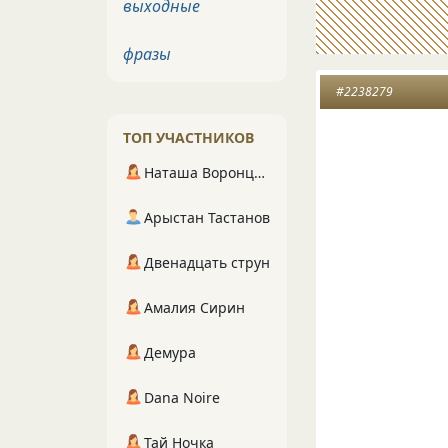
выходные
фразы
#2238279
ТОП УЧАСТНИКОВ
Наташа Воронцова
Арыстан Тастанов
Двенадцать струн
Амалия Сирин
Демура
Dana Noire
Тай Ночка