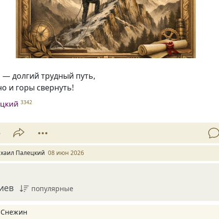
 — долгий трудный путь,
о и горы свернуть!
ецкий
3342
5
хаил Палецкий
08 июн 2026
иев
популярные
 Снежин