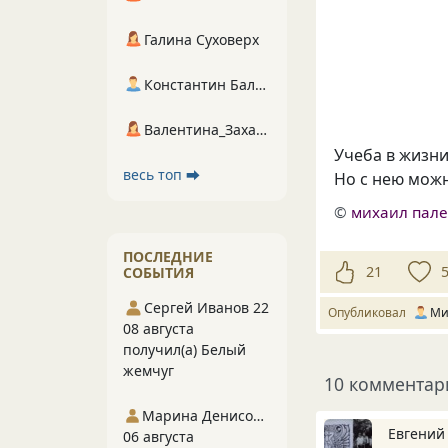
Галина Суховерх
Константин Балухта
Валентина_Захарова
Учеба в жизни
весь топ ⮕
Но с нею можн
©
михаил пал
ПОСЛЕДНИЕ
21
СОБЫТИЯ
Сергей Иванов 22
Опубликовал
Ми
08 августа
получил(а) Белый
жемчуг
10 комментар
Марина Денисова 5
Евгений
06 августа