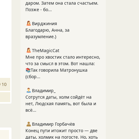
даром. Затем она стала счастьем.
Позже - бо...
Вирджиния
Благодарю, Анна, за
вразумление.)
TheMagicCat
Мне про хвостик стало интересно,
что за смысл в этом. Вот нашла:
📚Так говорила Матронушка
(сбор...
10
Владимир_
Сотрутся даты, холм сойдёт на
нет, Людская память, вот была и
всё...
Владимир Горбачёв
Конец пути итожит просто — две
даты, холмик на погосте. Но, хоть