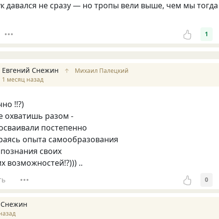
ук давался не сразу — но тропы вели выше, чем мы тогда
1
Евгений Снежин
↑
Михаил Палецкий
1 месяц назад
но !!?)
не охватишь разом -
 осваивали постепенно
ираясь опыта самообразования
опознания своих
х возможностей!?))) ..
ть
0
 Снежин
назад