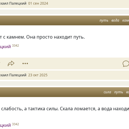
хаил Палецкий
01 сен 2024
путь
вода
кам
т с камнем. Она просто находит путь.
ецкий
3342
7
хаил Палецкий
23 окт 2025
сила
путь
в
 слабость, а тактика силы. Скала ломается, а вода наход
ецкий
3342