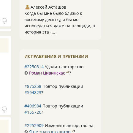
Алексей Асташов
Когда бы мне было близко к
восьмому десятку, я бы мог
исповедаться даже на площади, а
история эта -...
ИСПРАВЛЕНИЯ И ПРЕТЕНЗИИ
#2250814
Удалить авторство
©
Роман Цивинскас
?
44
#875258
Повтор публикации
#594823
?
#496984
Повтор публикации
#155726
?
#2252909
Изменить авторство на
©
Я не знаю кто автор
?
0