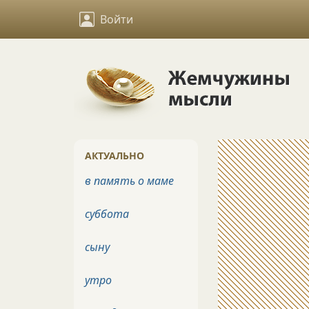
Войти
АКТУАЛЬНО
в память о маме
суббота
сыну
утро