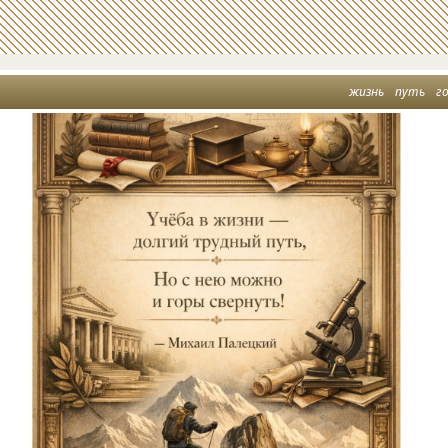
жизнь
путь
г