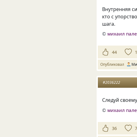
Внутренняя си
кто с упорств
шага.
©
михаил пал
44
Опубликовал
Ми
#2036222
Следуй своему
©
михаил пал
36