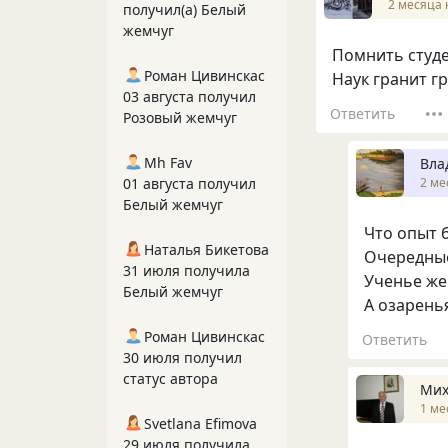
2 месяца 
получил(а) Белый
жемчуг
Помнить студе
Роман Цивинскас
Наук гранит гр
03 августа получил
Ответить
Розовый жемчуг
Mh Fav
Вла
01 августа получил
2 ме
Белый жемчуг
Что опыт 
Наталья Бикетова
Очередные
31 июля получила
Ученье же
Белый жемчуг
А озарень
Роман Цивинскас
Ответить
30 июля получил
статус автора
Мих
1 ме
Svetlana Efimova
29 июля получила