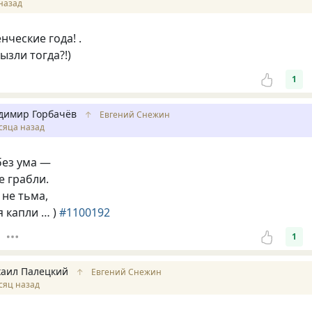
назад
нческие года! .
ызли тогда?!)
1
димир Горбачёв
↑
Евгений Снежин
сяца назад
без ума —
 грабли.
 не тьма,
я капли … )
#1100192
1
аил Палецкий
↑
Евгений Снежин
сяц назад