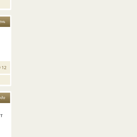
ень
12
ода
ит