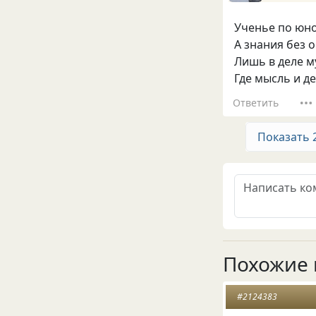
Ученье по юно
А знания без 
Лишь в деле м
Где мысль и де
Ответить
Показать 
Похожие 
#2124383