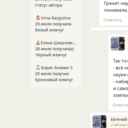
Гранит на
статус автора
понимали.
Irina Razgulina
Ответить
29 июля получила
Белый жемчуг
Елена Шишлевская
28 июля получил(а)
Черный жемчуг
Так точ
- всё 
Борис Аникин 3
20 июля получил
науки
Бронзовый жемчуг
- наб
и сам
хлипки
Ответи
Евгений
2 месяца 