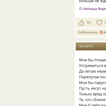
Больше не жди
©
Наташа Вор
75
Опубликовала
Н
#2133171
Мне бы птице
Устремиться в
Да летаю неум
Перепутав по
Мне бы парусн
Пусть несут н
Только вряд л
Те, что сблизя
Мне б тебя ру