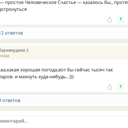
 — простое Человеческое Счастье — казалось бы., прот
дотронуться
1
12 ответов
Таривердиев 2
назад
аа,какая хорошая погода,вот бы сейчас тысяч так
аров- и махнуть куда-нибудь...)))
1
9 ответов