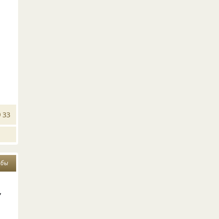
33
обы
,