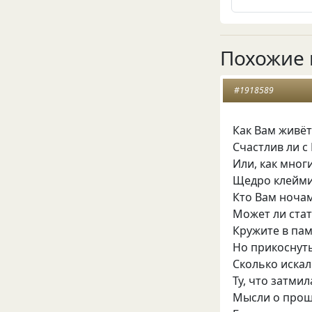
Похожие 
#1918589
Как Вам живёт
Счастлив ли с
Или, как многи
Щедро клейми
Кто Вам ночам
Может ли стат
Кружите в па
Но прикоснуть
Сколько искал 
Ту, что затмил
Мысли о прош