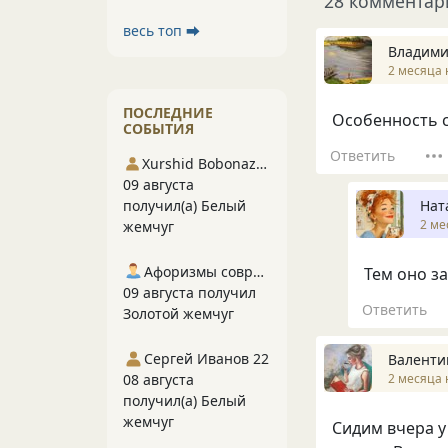
28 комментар
весь топ ⮕
Владими
2 месяца 
ПОСЛЕДНИЕ
Особенность с
СОБЫТИЯ
Ответить
Xurshid Bobonazarov
09 августа
Нат
получил(а) Белый
2 ме
жемчуг
Афоризмы современников
Тем оно з
09 августа получил
Ответить
Золотой жемчуг
Сергей Иванов 22
Валенти
2 месяца 
08 августа
получил(а) Белый
жемчуг
Сидим вчера у