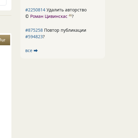
#2250814
Удалить авторство
©
Роман Цивинскас
?
46
#875258
Повтор публикации
#594823
?
дце
все ⮕