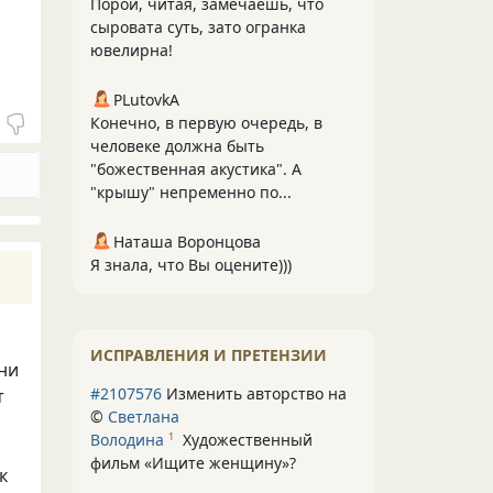
Порой, читая, замечаешь, что
сыровата суть, зато огранка
ювелирна!
PLutоvkА
Конечно, в первую очередь, в
человеке должна быть
"божественная акустика". А
"крышу" непременно по...
Наташа Воронцова
Я знала, что Вы оцените)))
ИСПРАВЛЕНИЯ И ПРЕТЕНЗИИ
ни
#2107576
Изменить авторство на
т
©
Светлана
Володина
Художественный
1
фильм «Ищите женщину»
?
к