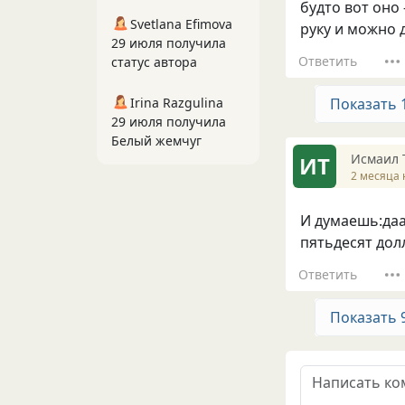
будто вот оно
Svetlana Efimova
руку и можно 
29 июля получила
Ответить
статус автора
Irina Razgulina
Показать 
29 июля получила
Белый жемчуг
Исмаил 
ИТ
2 месяца 
И думаешь:даа
пятьдесят долл
Ответить
Показать 