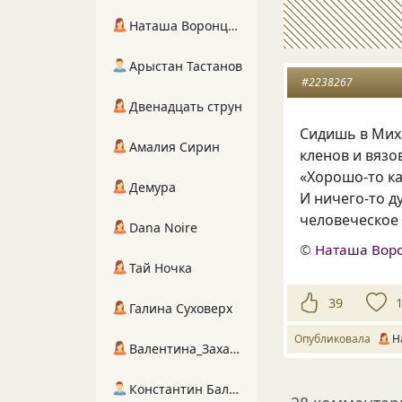
Наташа Воронцова
Арыстан Тастанов
#2238267
Двенадцать струн
Сидишь в Миха
Амалия Сирин
кленов и вязо
«Хорошо-то ка
Демура
И ничего-то д
человеческое 
Dana Noire
©
Наташа Вор
Тай Ночка
39
Галина Суховерх
Опубликовала
Н
Валентина_Захарова
Константин Балухта