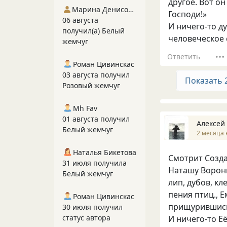
другое. Вот он
Марина Денисова 5
Господи!»
06 августа
И ничего-то д
получил(а) Белый
человеческое 
жемчуг
Ответить
Роман Цивинскас
03 августа получил
Показать 
Розовый жемчуг
Mh Fav
01 августа получил
Алексей
Белый жемчуг
2 месяца 
Наталья Бикетова
Смотрит Созда
31 июля получила
Наташу Воронц
Белый жемчуг
лип, дубов, кл
пения птиц., Е
Роман Цивинскас
прищурившись 
30 июля получил
статус автора
И ничего-то Е