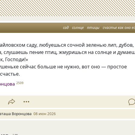
сад
солнце
птицы
счастье как оно е
йловском саду, любуешься сочной зеленью лип, дубов,
в, слушаешь пение птиц, жмуришься на солнце и думаеш
к, Господи!»
ушеньке сейчас больше не нужно, вот оно — простое
счастье.
онцова
2509
1
аташа Воронцова
08 июн 2026