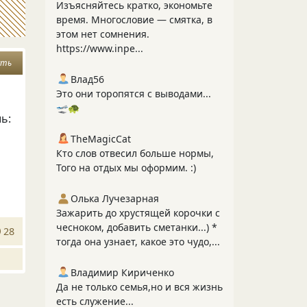
Изъясняйтесь кратко, экономьте
время. Многословие — смятка, в
этом нет сомнения.
https://www.inpe...
сть
Влад56
Это они торопятся с выводами...
🛫🐢
ь:
TheMagicCat
Кто слов отвесил больше нормы,
Того на отдых мы оформим. :)
Олька Лучезарная
Зажарить до хрустящей корочки с
чесноком, добавить сметанки...) *
28
тогда она узнает, какое это чудо,...
Владимир Кириченко
Да не только семья,но и вся жизнь
есть служение...