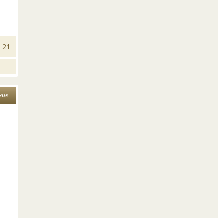
21
ние