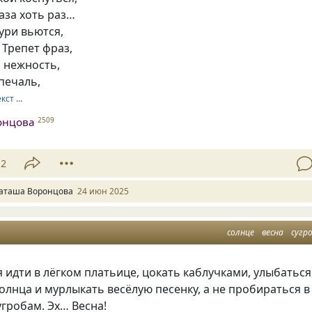
лаза хоть раз…
ури вьются,
 Трепет фраз,
 нежность,
печаль,
екст …
онцова
2509
12
аташа Воронцова
24 июн 2025
солнце
весна
сугр
 идти в лёгком платьице, цокать каблучками, улыбаться
олнца и мурлыкать весёлую песенку, а не пробираться в
угробам. Эх… Весна!