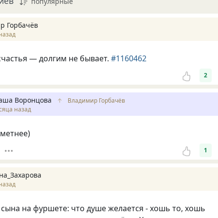
иев
популярные
р Горбачёв
назад
частья — долгим не бывает.
#1160462
2
аша Воронцова
↑
Владимир Горбачёв
сяца назад
аметнее)
1
на_Захарова
назад
 сына на фуршете: что душе желается - хошь то, хошь