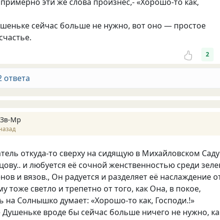
 примерно эти же слова произнёс,- «Хорошо-то как,
ушеньке сейчас больше не нужно, вот оно — простое
счастье.
2
2 ответа
 Зв-Mp
назад
тель откуда-то сверху на сидящую в Михайловском Саду
ову.. и любуется её сочной женственностью среди зеле
енов и вязов., Он радуется и разделяет её наслаждение о
му тоже светло и трепетно от того, как Она, в покое,
на Солнышко думает: «Хорошо-то как, Господи.!»
ё Душеньке вроде бы сейчас больше ничего не нужно, ка