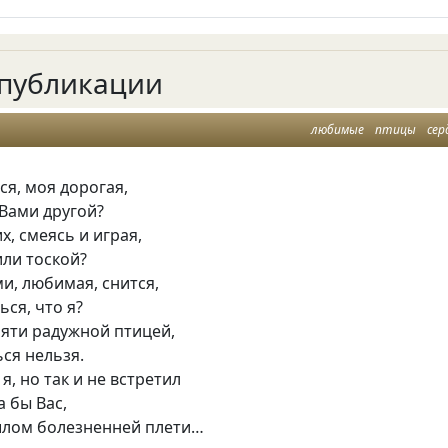
публикации
любимые
птицы
сер
ся, моя дорогая,
 Вами другой?
х, смеясь и играя,
ли тоской?
и, любимая, снится,
ься, что я?
мяти радужной птицей,
ся нельзя.
я, но так и не встретил
а бы Вас,
лом болезненней плети…