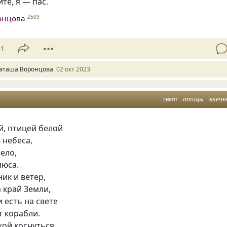
те, я — пас.
онцова
2509
11
аташа Воронцова
02 окт 2023
свет
птицы
влече
й, птицей белой
 небеса,
ело,
люса.
ик и ветер,
а край Земли,
и есть на свете
т корабли.
кой коснуться,