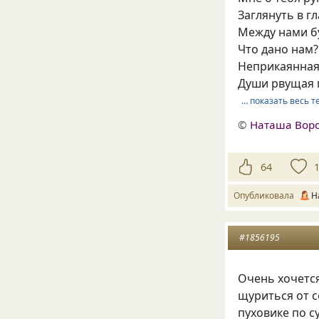
Заглянуть в г
Между нами б
Что дано нам?
Неприкаянная
Души рвущая 
… показать весь т
©
Наташа Вор
64
Опубликовала
Н
#1856195
Очень хочется
щуриться от с
пуховике по с