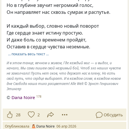
Но в глубине звучит негромкий голос,
Он направляет нас сквозь сумрак и распутье.
И каждый выбор, словно новый поворот
Где сердце знает истину простую.
И даже боль со временем пройдёт,
Оставив в сердце чувства неземные.
… показать весь текст …
И в этом танце, вечном и живом, Где каждый миг — и выдох, и
начало, Мы сами пишем свой незримый бой, Чтоб эхо наших чувств
не замолчало! Пусть нет оков, что держат нас в плену, Но есть
свой путь, что сердце выбирает. И в каждом слове, в каждом новом
дне Свобода наша тихо расцветает! Alle Welt © Эрнст Генрихович
Этингер
©
Dana Noire
178
28
2
Обсудить
Опубликовала
Dana Noire
06 апр 2026