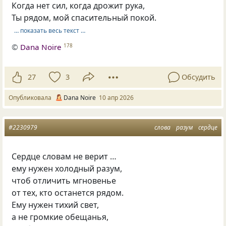
Когда нет сил, когда дрожит рука,
Ты рядом, мой спасительный покой.
… показать весь текст …
©
Dana Noire
178
27
3
Обсудить
Опубликовала
Dana Noire
10 апр 2026
#2230979
слова
разум
сердце
Сердце словам не верит …
ему нужен холодный разум,
чтоб отличить мгновенье
от тех, кто останется рядом.
Ему нужен тихий свет,
а не громкие обещанья,