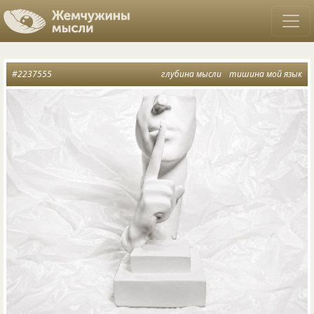
#2237555
глубина мысли
тишина мой язык