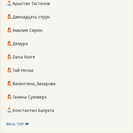
Арыстан Тастанов
Двенадцать струн
Амалия Сирин
Демура
Dana Noire
Тай Ночка
Валентина_Захарова
Галина Суховерх
Константин Балухта
весь топ ⮕