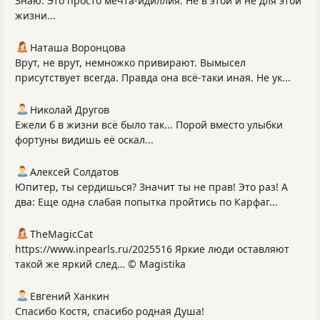
Знаю. Это просто мечта-идиллия. Не в этой и не для этой
жизни...
Наташа Воронцова
Врут, не врут, немножко привирают. Вымысел
присутствует всегда. Правда она всё-таки иная. Не ук...
Николай Другов
Ежели б в жизни всё было так... Порой вместо улыбки
фортуны видишь её оскал...
Алексей Солдатов
Юпитер, ты сердишься? Значит ты не прав! Это раз! А
два: Еще одна слабая попытка пройтись по Карфаг...
TheMagicCat
https://www.inpearls.ru/2025516 Яркие люди оставляют
такой же яркий след… © Magistika
Евгений Ханкин
Спасибо Костя, спасибо родная Душа!