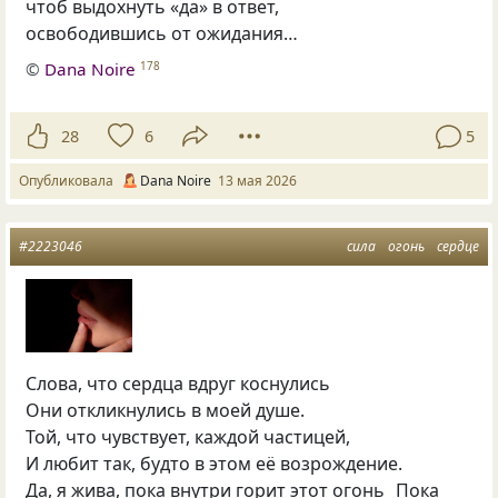
чтоб выдохнуть «да» в ответ,
освободившись от ожидания…
©
Dana Noire
178
28
6
5
Опубликовала
Dana Noire
13 мая 2026
#2223046
сила
огонь
сердце
Слова, что сердца вдруг коснулись
Они откликнулись в моей душе.
Той, что чувствует, каждой частицей,
И любит так, будто в этом её возрождение.
Да, я жива, пока внутри горит этот огонь Пока