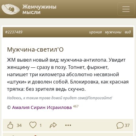
#2237489
ирония
мужчины
вид
Мужчина-светил'О
ЖМ вывел новый вид: мужчина-антилопа. Увидит
женщину — сразу в позу. Топнет, фыркнет,
напишет три километра абсолютно несвязной
«штуки» и доволен собой. Блокировка, как красная
тряпка: без зрителя ведь скучно.
Надеюсь, к таким трава домой придет сама))Потрогайте!
©
Амалия Сирин Исраилова
467
34
1
37