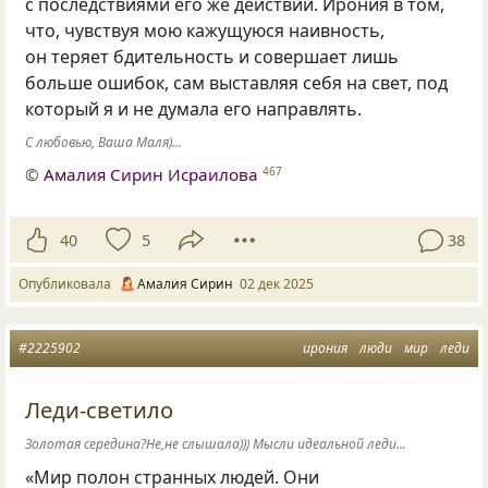
с последствиями его же действий. Ирония в том,
что, чувствуя мою кажущуюся наивность,
он теряет бдительность и совершает лишь
больше ошибок, сам выставляя себя на свет, под
который я и не думала его направлять.
С любовью, Ваша Маля)...
©
Амалия Сирин Исраилова
467
40
5
38
Опубликовала
Амалия Сирин
02 дек 2025
#2225902
ирония
люди
мир
леди
Леди-светило
Золотая середина?Не,не слышала))) Мысли идеальной леди...
«Мир полон странных людей. Они