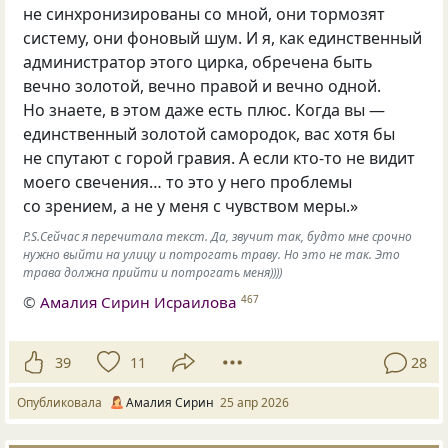
не синхронизированы со мной, они тормозят
систему, они фоновый шум. И я, как единственный
администратор этого цирка, обречена быть
вечно золотой, вечно правой и вечно одной.
Но знаете, в этом даже есть плюс. Когда вы —
единственный золотой самородок, вас хотя бы
не спутают с горой гравия. А если кто-то не видит
моего свечения… то это у него проблемы
со зрением, а не у меня с чувством меры.»
P.S.Сейчас я перечитала текст. Да, звучит так, будто мне срочно
нужно выйти на улицу и потрогать траву. Но это не так. Это
трава должна прийти и потрогать меня))))
©
Амалия Сирин Исраилова
467
39
11
28
Опубликовала
Амалия Сирин
25 апр 2026