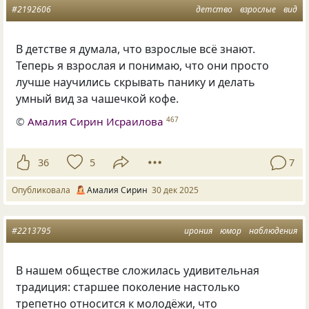
#2192606
детство
взрослые
вид
В детстве я думала, что взрослые всё знают.
Теперь я взрослая и понимаю, что они просто
лучше научились скрывать панику и делать
умный вид за чашечкой кофе.
©
Амалия Сирин Исраилова
467
36
5
7
Опубликовала
Амалия Сирин
30 дек 2025
#2213795
ирония
юмор
наблюдения
В нашем обществе сложилась удивительная
традиция: старшее поколение настолько
трепетно относится к молодёжи, что