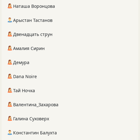
Наташа Воронцова
Арыстан Тастанов
Двенадцать струн
Амалия Сирин
Демура
Dana Noire
Тай Ночка
Валентина_Захарова
Галина Суховерх
Константин Балухта