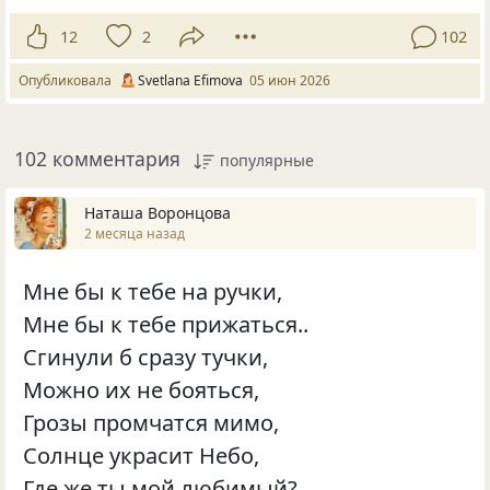
12
2
102
Опубликовала
Svetlana Efimova
05 июн 2026
102 комментария
популярные
Наташа Воронцова
2 месяца назад
Мне бы к тебе на ручки,
Мне бы к тебе прижаться..
Сгинули б сразу тучки,
Можно их не бояться,
Грозы промчатся мимо,
Солнце украсит Небо,
Где же ты мой любимый?