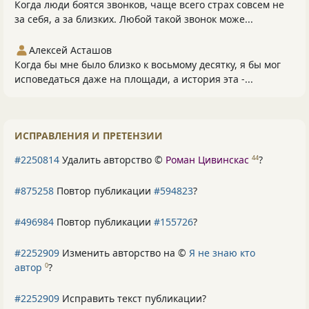
Когда люди боятся звонков, чаще всего страх совсем не
за себя, а за близких. Любой такой звонок може...
Алексей Асташов
Когда бы мне было близко к восьмому десятку, я бы мог
исповедаться даже на площади, а история эта -...
ИСПРАВЛЕНИЯ И ПРЕТЕНЗИИ
#2250814
Удалить авторство ©
Роман Цивинскас
?
44
#875258
Повтор публикации
#594823
?
#496984
Повтор публикации
#155726
?
#2252909
Изменить авторство на ©
Я не знаю кто
автор
?
0
#2252909
Исправить текст публикации?