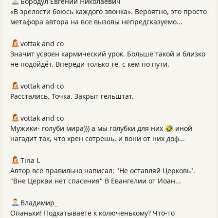
Бородул Евгений Николаевич
«В зрелости боюсь каждого звонка». Вероятно, это просто
метафора автора на все вызовы непредсказуемо...
vottak and co
Значит усвоен кармический урок. Больше такой и близко
не подойдёт. Впереди только те, с кем по пути.
vottak and co
Расстались. Точка. Закрыт гельштат.
vottak and co
Мужики- голуби мира))) а мы голубки для них 🤣 иной
нагадит так, что хрен сотрёшь, и вони от них доф...
Tina L
Автор всё правильно написал: "Не оставляй Церковь".
"Вне Церкви нет спасения" В Евангелии от Иоан...
Владимир_
Опаньки! Подкатываете к колюченькому? Что-то