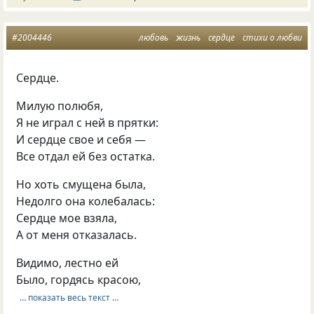
#2004446
любовь
жизнь
сердце
стихи о любви
Сердце.
Милую полюбя,
Я не играл с ней в прятки:
И сердце свое и себя —
Все отдал ей без остатка.
Но хоть смущена была,
Недолго она колебалась:
Сердце мое взяла,
А от меня отказалась.
Видимо, лестно ей
Было, гордясь красою,
… показать весь текст …