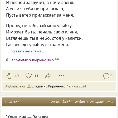
И песней зазвучит, в ночи звеня.
А если я тебя не приласкаю,
Пусть ветер приласкает за меня.
Прошу, не забывай мою улыбку…
И может быть, печаль свою кляня,
Взглянёшь ты в небо, стоя у калитки,
Где звёзды улыбнутся за меня.
… показать весь текст …
©
Владимир Кириченко
444
49
11
9
Опубликовал
Владимир Кириченко
19 июл 2024
#2007658
жизнь
дождь
любовь к женщине
стихи о любви
Женщина — Загадка.