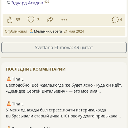
©
Эдуард Асадов
427
35
3
4
Опубликовал
Мельник Серёга
21 мая 2024
Svetlana Efimova: 49 цитат
ПОСЛЕДНИЕ КОММЕНТАРИИ
Tina L
Бесподобно! Всё ждала,когда же будет ясно - куда он идёт.
«Демидов Сергей Витальевич» — это мое имя...
Tina L
У меня однажды был стресс.почти истерика,когда
выбрасывали старый диван. К новому долго привыкала...