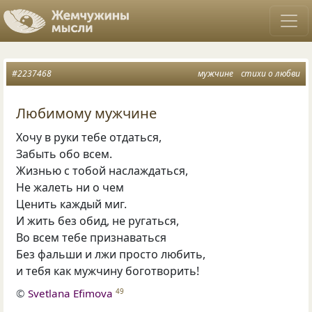
#2237468
мужчине
стихи о любви
Любимому мужчине
Хочу в руки тебе отдаться,
Забыть обо всем.
Жизнью с тобой наслаждаться,
Не жалеть ни о чем
Ценить каждый миг.
И жить без обид, не ругаться,
Во всем тебе признаваться
Без фальши и лжи просто любить,
и тебя как мужчину боготворить!
©
Svetlana Efimova
49