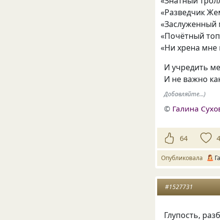
«
Знатный трол
«
Разведчик Же
«
Заслуженный 
«
Почётный топ
«
Ни хрена мне 
И учредить ме
И не важно к
Добавляйте...)
©
Галина Сухо
64
Опубликовала
Г
#1527731
Глупость, раз