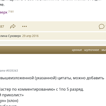
ие.
верх
7181
87
алина Суховерх
29 апр 2016
ирония
шуточное
мы
тате #939343
и вышеизложенной
(
указанной) цитаты, можно добавить
стер по комментированию» с 1по 5 разряд.
 приколист»
ун»
(
клон)