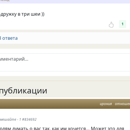
дружку в три шеи ))
1
3 ответа
публикации
ирония
отноше
е мешайте - 1 #834692
дям думать о вас так, как им хочется… Может это для