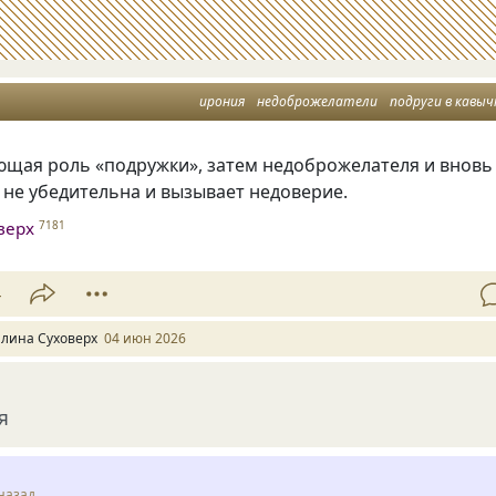
ирония
недоброжелатели
подруги в кавыч
ющая роль «подружки», затем недоброжелателя и вновь
не убедительна и вызывает недоверие.
верх
7181
4
алина Суховерх
04 июн 2026
я
назад