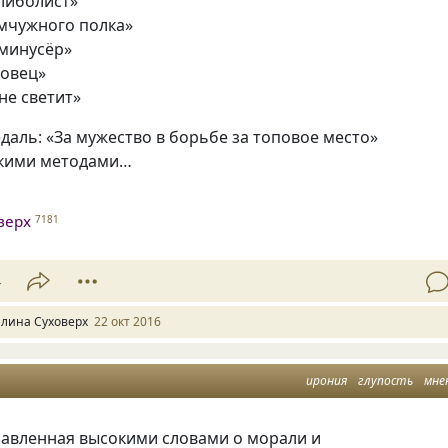
либолист»
мчужного полка»
минусёр»
овец»
не светит»
даль: «За мужество в борьбе за топовое место»
акими методами…
верх
7181
4
алина Суховерх
22 окт 2016
ирония
глупость
мне
бавленная высокими словами о морали и