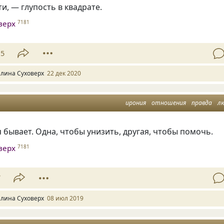
и, — глупость в квадрате.
верх
7181
15
алина Суховерх
22 дек 2020
ирония
отношения
правда
л
 бывает. Одна
,
чтобы унизить
,
другая
,
чтобы помочь.
верх
7181
7
алина Суховерх
08 июл 2019