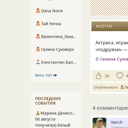
Dana Noire
Тай Ночка
#2237143
Валентина_Захарова
Актриса, игра
«подружки» — 
Галина Суховерх
©
Галина Сухо
Константин Балухта
весь топ ⮕
26
Опубликовала
Г
ПОСЛЕДНИЕ
СОБЫТИЯ
4 комментари
Марина Денисова 5
06 августа
Vanch
получил(а) Белый
2 месяца 