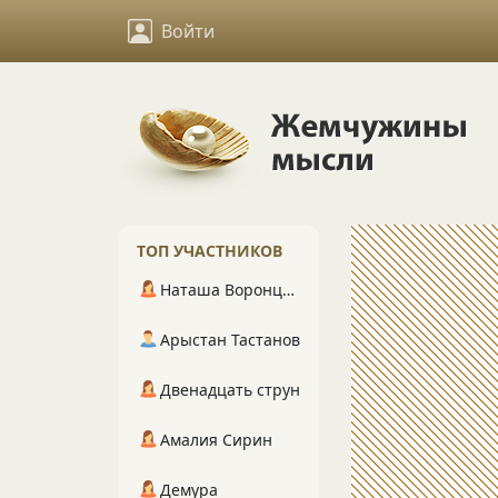
Войти
ТОП УЧАСТНИКОВ
Наташа Воронцова
Арыстан Тастанов
Двенадцать струн
Амалия Сирин
Демура