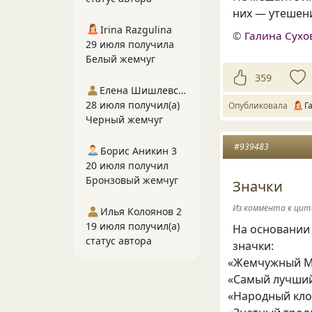
них — утешен
Irina Razgulina
©
Галина Сухо
29 июля получила
Белый жемчуг
359
Елена Шишлевская
28 июля получил(а)
Опубликовала
Г
Черный жемчуг
#939483
Борис Аникин 3
20 июля получил
Бронзовый жемчуг
Значки
Из коммента к ци
Илья Колоянов 2
19 июля получил(а)
На основани
статус автора
значки:
«
Жемчужный Ма
«
Самый лучший
«
Народный кло