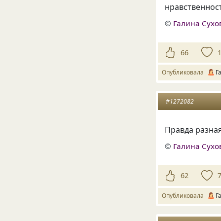
нравственност
©
Галина Сухо
66
Опубликовала
Г
#1272082
Правда разная
©
Галина Сухо
62
Опубликовала
Г