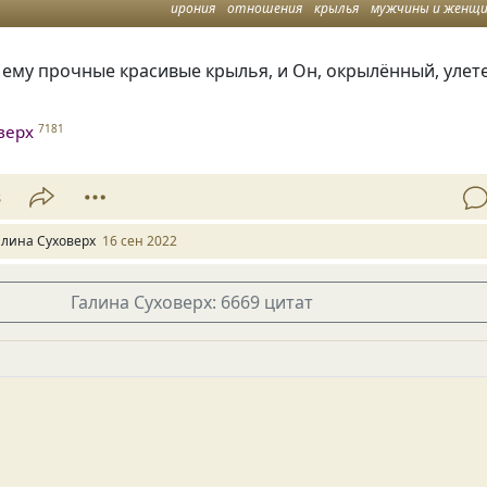
ирония
отношения
крылья
мужчины и женщ
ему прочные красивые крылья, и Он, окрылённый, улет
верх
7181
8
алина Суховерх
16 сен 2022
Галина Суховерх: 6669 цитат