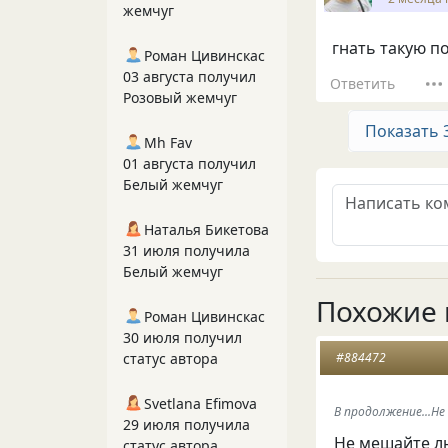
жемчуг
гнать такую по
Роман Цивинскас
03 августа получил
Ответить
Розовый жемчуг
Показать 
Mh Fav
01 августа получил
Белый жемчуг
Наталья Бикетова
31 июля получила
Белый жемчуг
Похожие 
Роман Цивинскас
30 июля получил
статус автора
#884472
Svetlana Efimova
В продолжение...Н
29 июля получила
Не мешайте лю
статус автора