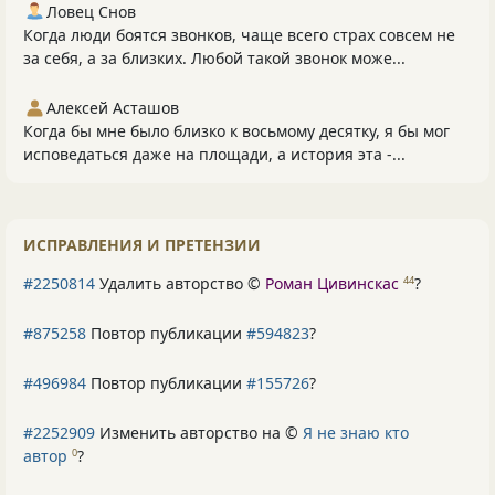
Ловец Снов
Когда люди боятся звонков, чаще всего страх совсем не
за себя, а за близких. Любой такой звонок може...
Алексей Асташов
Когда бы мне было близко к восьмому десятку, я бы мог
исповедаться даже на площади, а история эта -...
ИСПРАВЛЕНИЯ И ПРЕТЕНЗИИ
#2250814
Удалить авторство ©
Роман Цивинскас
?
44
#875258
Повтор публикации
#594823
?
#496984
Повтор публикации
#155726
?
#2252909
Изменить авторство на ©
Я не знаю кто
автор
?
0