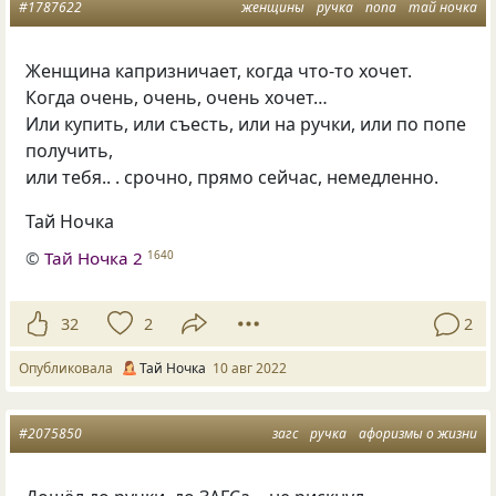
#1787622
женщины
ручка
попа
тай ночка
Женщина капризничает, когда что-то хочет.
Когда очень, очень, очень хочет…
Или купить, или съесть, или на ручки, или по попе
получить,
или тебя.. . срочно, прямо сейчас, немедленно.
Тай Ночка
©
Тай Ночка 2
1640
32
2
2
Опубликовала
Тай Ночка
10 авг 2022
#2075850
загс
ручка
афоризмы о жизни