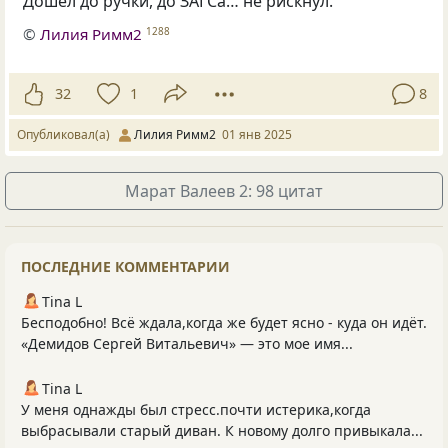
Дошёл до ручки, до ЗАГСа… не рискнул.
©
Лилия Римм2
1288
32
1
8
Опубликовал(а)
Лилия Римм2
01 янв 2025
Марат Валеев 2: 98 цитат
ПОСЛЕДНИЕ КОММЕНТАРИИ
Tina L
Бесподобно! Всё ждала,когда же будет ясно - куда он идёт.
«Демидов Сергей Витальевич» — это мое имя...
Tina L
У меня однажды был стресс.почти истерика,когда
выбрасывали старый диван. К новому долго привыкала...