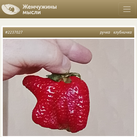
#2237027
ручка
клубничка