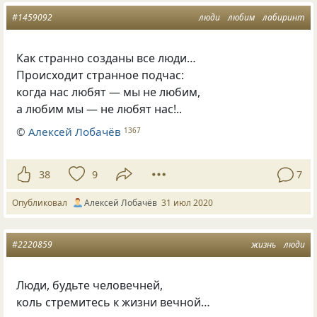
#1459092
люди
любим
лабиринт
Как странно созданы все люди…
Происходит странное подчас:
когда нас любят — мы не любим,
а любим мы — не любят нас!..
©
Алексей Лобачёв
1367
38
9
7
Опубликовал
Алексей Лобачёв
31 июл 2020
#2220859
жизнь
люди
Люди, будьте человечней,
коль стремитесь к жизни вечной…