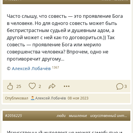
Часто слышу, что совесть — это проявление Бога
в человеке. Но для одного совесть может быть
беспристрастным судьей и душевным адом, а
другой может с ней как-то договориться.)) Так
совесть — проявление Бога или мерило
совершенства человека? Впрочем, одно не
противоречит другому…
©
Алексей Лобачёв
1367
25
2
3
Опубликовал
Алексей Лобачёв
08 ноя 2023
#2056225
люди
мышление
искусственный интеллект
Искусственный интеллект не может самобытно и