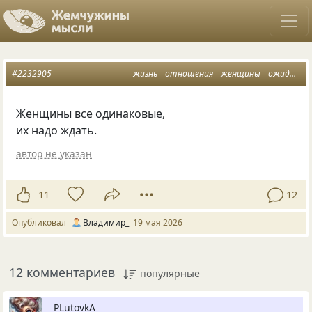
#2232905
жизнь
отношения
женщины
ожидание
Женщины все одинаковые,
их надо ждать.
автор не указан
11
12
Опубликовал
Владимир_
19 мая 2026
12 комментариев
популярные
PLutоvkА