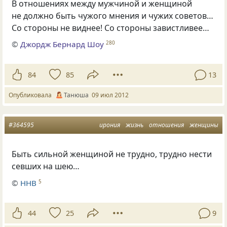
В отношениях между мужчиной и женщиной
не должно быть чужого мнения и чужих советов…
Со стороны не виднее! Со стороны завистливее…
©
Джордж Бернард Шоу
280
84
85
13
Опубликовала
Танюша
09 июл 2012
#364595
ирония
жизнь
отношения
женщины
Быть сильной женщиной не трудно, трудно нести
севших на шею…
©
ННВ
5
44
25
9