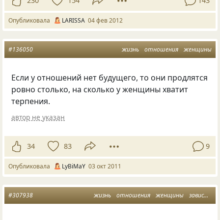
230
154
143
Опубликовала
LARISSA
04 фев 2012
#136050
жизнь
отношения
женщины
Если у отношений нет будущего, то они продлятся
ровно столько, на сколько у женщины хватит
терпения.
автор не указан
34
83
9
Опубликовала
LyBiMaY
03 окт 2011
#307938
жизнь
отношения
женщины
зависть