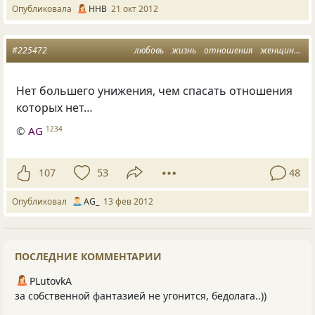
Опубликовала
ННВ
21 окт 2012
#225472
любовь
жизнь
отношения
женщины
м
Нет большего унижения, чем спасать отношения
которых нет…
©
AG
1234
107
53
48
Опубликовал
AG_
13 фев 2012
ПОСЛЕДНИЕ КОММЕНТАРИИ
PLutоvkА
за собственной фантазией не угонится, бедолага..))