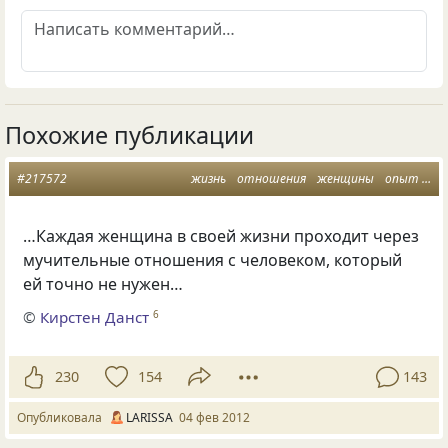
Похожие публикации
#217572
жизнь
отношения
женщины
опыт
му
…Каждая женщина в своей жизни проходит через
мучительные отношения с человеком, который
ей точно не нужен…
©
Кирстен Данст
6
230
154
143
Опубликовала
LARISSA
04 фев 2012