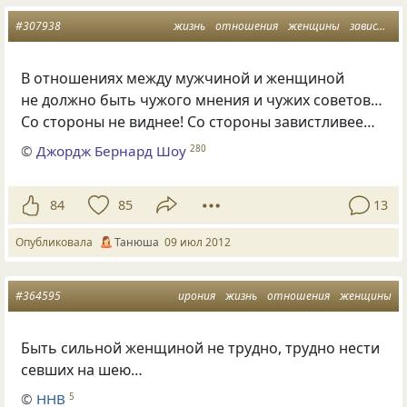
#307938
жизнь
отношения
женщины
зависть
В отношениях между мужчиной и женщиной
не должно быть чужого мнения и чужих советов…
Со стороны не виднее! Со стороны завистливее…
©
Джордж Бернард Шоу
280
84
85
13
Опубликовала
Танюша
09 июл 2012
#364595
ирония
жизнь
отношения
женщины
Быть сильной женщиной не трудно, трудно нести
севших на шею…
©
ННВ
5