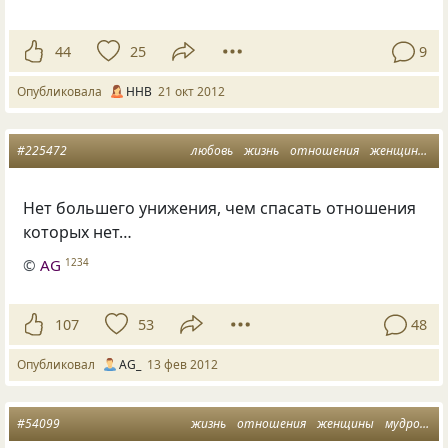
44
25
9
Опубликовала
ННВ
21 окт 2012
#225472
любовь
жизнь
отношения
женщины
м
Нет большего унижения, чем спасать отношения
которых нет…
©
AG
1234
107
53
48
Опубликовал
AG_
13 фев 2012
#54099
жизнь
отношения
женщины
мудрости