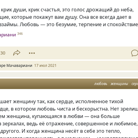
крик души, крик счастья, это голос дрожащий до неба,
ие, которые покажут вам душу. Она все всегда дает в
 взаймы. Любовь — это безумие, терпение и спокойстви
ариани
346
30
аре Мачавариани
17 июл 2021
любовь
женщины
сер
шает женщину так, как сердце, исполненное тихой
дце, в котором любовь чиста и бескорыстна. Нет зрели
чем женщина, купающаяся в любви — она больше
в зеркалах, ведь её отражение, совершенное и любимое,
 другого. И когда женщина несёт в себе это тепло,