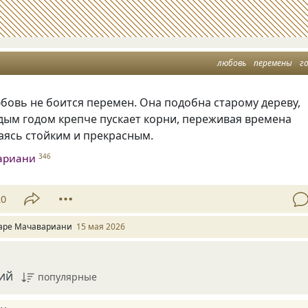
любовь
перемены
г
бовь не боится перемен. Она подобна старому дереву,
дым годом крепче пускает корни, переживая времена
ваясь стойким и прекрасным.
ариани
346
20
аре Мачавариани
15 мая 2026
ий
популярные