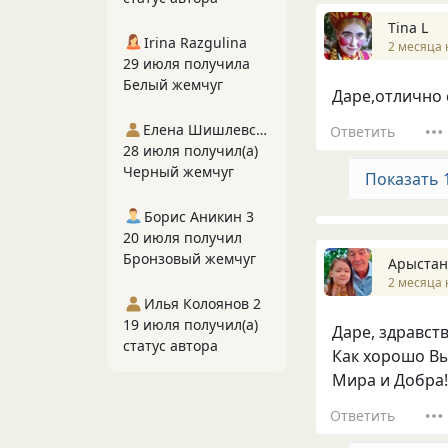
Tina L
Irina Razgulina
2 месяца 
29 июля получила
Белый жемчуг
Даре,отлично 
Елена Шишлевская
Ответить
28 июля получил(а)
Черный жемчуг
Показать 
Борис Аникин 3
20 июля получил
Бронзовый жемчуг
Арыстан
2 месяца 
Илья Колоянов 2
19 июля получил(а)
Даре, здравств
статус автора
Как хорошо Вы
Мира и Добра!
Ответить