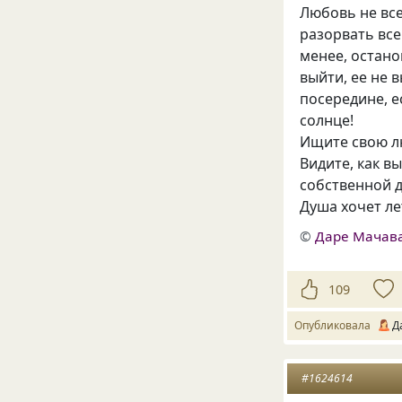
Любовь не все
разорвать все 
менее, остано
выйти, ее не 
посередине, е
солнце!
Ищите свою лю
Видите, как в
собственной 
Душа хочет лет
©
Даре Мачав
109
Опубликовала
Д
#1624614