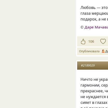
Любовь — это 
глаза мерцающ
подарок, а не
©
Даре Мачав
106
Опубликовала
Д
#2189029
Ничто не укра
гармонии, сер
прекраснее, 
не нуждается 
сияет в глазах