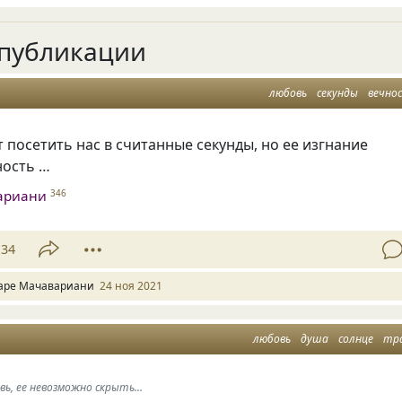
публикации
любовь
секунды
вечно
посетить нас в считанные секунды, но ее изгнание
ность …
ариани
346
34
аре Мачавариани
24 ноя 2021
любовь
душа
солнце
тр
ь, ее невозможно скрыть...