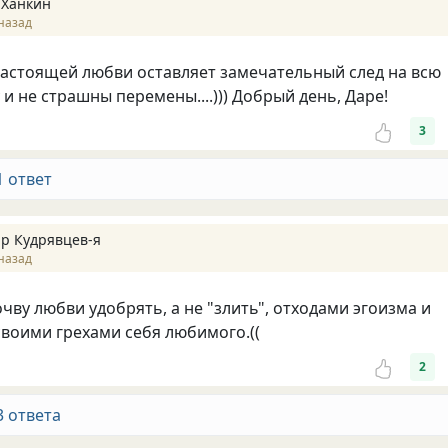
 Ханкин
назад
астоящей любви оставляет замечательный след на всю
и не страшны перемены....))) Добрый день, Даре!
3
1 ответ
р Кудрявцев-я
назад
очву любви удобрять, а не "злить", отходами эгоизма и
воими грехами себя любимого.((
2
3 ответа