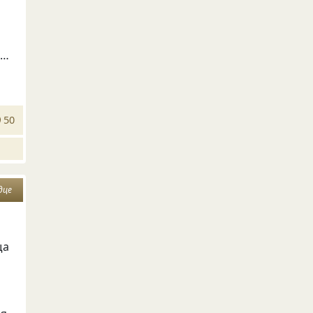
е…
50
дце
ща