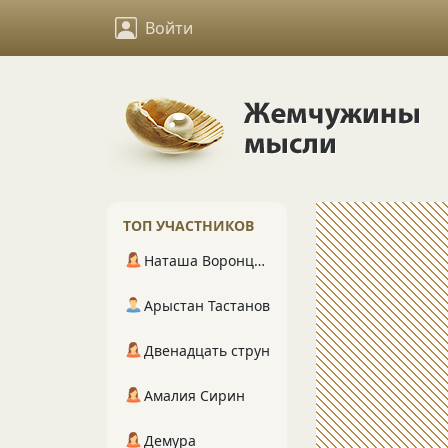
Войти
ТОП УЧАСТНИКОВ
Наташа Воронцова
Арыстан Тастанов
Двенадцать струн
Амалия Сирин
Демура