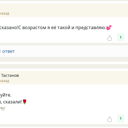
назад
сказано!С возрастом я её такой и представляю.💕
1
1 ответ
 Тастанов
назад
уйте.
, сказали!🌹
🕊️
1