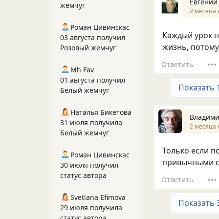
Евгений
жемчуг
2 месяца 
Роман Цивинскас
Каждый урок н
03 августа получил
жизнь, потому 
Розовый жемчуг
Ответить
Mh Fav
01 августа получил
Показать 
Белый жемчуг
Наталья Бикетова
Владими
31 июля получила
2 месяца 
Белый жемчуг
Только если п
Роман Цивинскас
привычными с
30 июля получил
статус автора
Ответить
Svetlana Efimova
Показать 
29 июля получила
статус автора