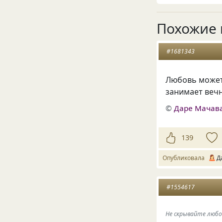
Похожие 
#1681343
Любовь может 
занимает веч
©
Даре Мачав
139
Опубликовала
Д
#1554617
Не скрывайте любов