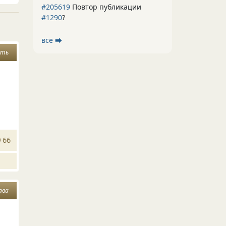
#205619
Повтор публикации
#1290
?
все ⮕
сть
66
ава