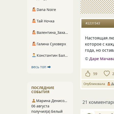
Dana Noire
Тай Ночка
#2231543
Валентина_Захарова
Настоящая лю
которое с каж
Галина Суховерх
года, но оста
Константин Балухта
©
Даре Мачав
весь топ ⮕
59
Опубликовала
Д
ПОСЛЕДНИЕ
СОБЫТИЯ
Марина Денисова 5
21 комментар
06 августа
получил(а) Белый