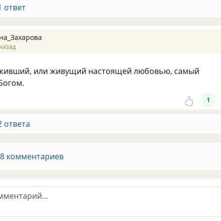
1 ответ
на_Захарова
назад
еживший, или живущий настоящей любовью, самый
Богом.
1
2 ответа
 8 комментариев