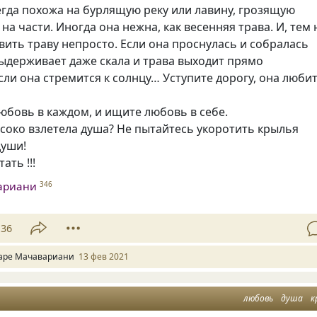
гда похожа на бурлящую реку или лавину, грозящую
на части. Иногда она нежна, как весенняя трава. И, тем 
вить траву непросто. Если она проснулась и собралась
выдерживает даже скала и трава выходит прямо
сли она стремится к солнцу… Уступите дорогу, она люби
бовь в каждом, и ищите любовь в себе.
ысоко взлетела душа? Не пытайтесь укоротить крылья
души!
ать !!!
ариани
346
36
аре Мачавариани
13 фев 2021
любовь
душа
к