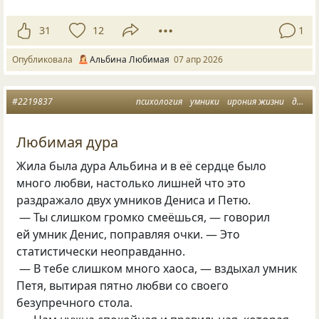
31
12
1
Опубликовала
Альбина Любимая
07 апр 2026
#2219837
психология
умники
ирония жизни
дура
Любимая дура
Жила была дура Альбина и в её сердце было
много любви, настолько лишней что это
раздражало двух умников Дениса и Петю.
— Ты слишком громко смеёшься, — говорил
ей умник Денис, поправляя очки. — Это
статистически неоправданно.
— В тебе слишком много хаоса, — вздыхал умник
Петя, вытирая пятно любви со своего
безупречного стола.