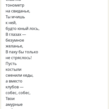
тонометр
на свиданье,
Ты мчишь
к ней,
будто юный лось,
В глазах —
безумное
желанье,
В паху бы только
не стряслось!
Пусть
костыли
сменили кеды,
а вместо
клубов —
собес, собес,
Твои
амурные