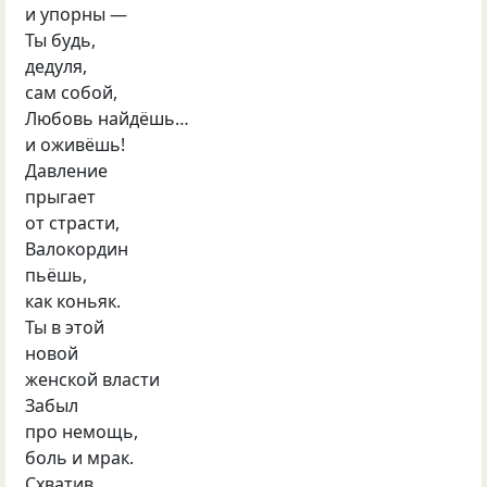
и упорны —
Ты будь,
дедуля,
сам собой,
Любовь найдёшь…
и оживёшь!
Давление
прыгает
от страсти,
Валокордин
пьёшь,
как коньяк.
Ты в этой
новой
женской власти
Забыл
про немощь,
боль и мрак.
Схватив