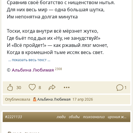
Сравнив своё богатство с нищенством нытья.
Для них весь мир — одна большая шутка,
Им непонятна долгая минутка
Тоски, когда внутри всё мёрзнет жутко,
Где бьёт под дых их «Ну, не занудствуй!»
И «Всё пройдет!» — как ржавый лязг монет,
Когда в кромешной тьме иссяк весь свет.
… показать весь текст …
©
Альбина Любимая
2308
30
8
1
Опубликовала
Альбина Любимая
17 апр 2026
#2221133
люди
обиды
психоанализ
ирония жизни