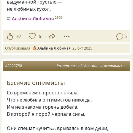
выдуманной грустью —
не любимых кукол.
©
Альбина Любимая
2308
37
6
5
Опубликовала
Альбина Любимая
23 окт 2025
#2223750
богатство и бедность
психоанализ
опт
Бесячие оптимисты
Со временем я просто поняла,
Что не любила оптимистов никогда.
Им не знакома горечь добела,
В которой я порой черпала силы.
Они спешат «учить», врываясь в дом души,