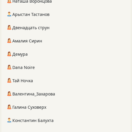
Наташа Воронцова
Арыстан Тастанов
Двенадцать струн
Амалия Сирин
Демура
Dana Noire
Тай Ночка
Валентина_Захарова
Галина Суховерх
Константин Балухта