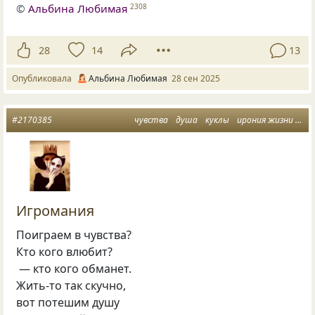
©
Альбина Любимая
2308
28
14
13
Опубликовала
Альбина Любимая
28 сен 2025
#2170385
чувства
душа
куклы
ирония жизни
иг
Игромания
Поиграем в чувства?
Кто кого влюбит?
— кто кого обманет.
Жить‑то так скучно,
вот потешим душу