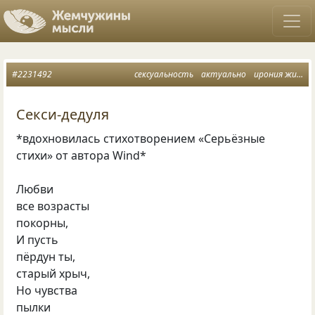
#2231492
сексуальность
актуально
ирония жизни
Секси-дедуля
*вдохновилась стихотворением «Серьёзные
стихи» от автора Wind*
Любви
все возрасты
покорны,
И пусть
пёрдун ты,
старый хрыч,
Но чувства
пылки