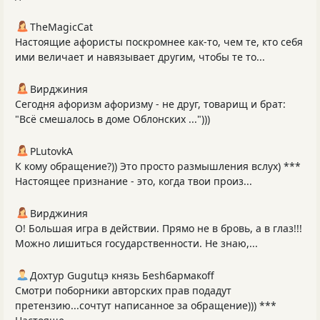
TheMagicCat
Настоящие афористы поскромнее как-то, чем те, кто себя
ими величает и навязывает другим, чтобы те то...
Вирджиния
Сегодня афоризм афоризму - не друг, товарищ и брат:
"Всё смешалось в доме Облонских ...")))
PLutоvkА
К кому обращение?)) Это просто размышления вслух) ***
Настоящее признание - это, когда твои произ...
Вирджиния
О! Большая игра в действии. Прямо не в бровь, а в глаз!!!
Можно лишиться государственности. Не знаю,...
Дохтур Gugutцэ князь Беshбармакоff
Смотри поборники авторских прав подадут
претензию...сочтут написанное за обращение))) ***