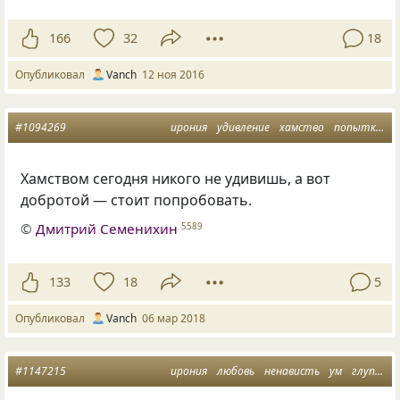
166
32
18
Опубликовал
Vanch
12 ноя 2016
#1094269
ирония
удивление
хамство
попытка
д
Хамством сегодня никого не удивишь, а вот
добротой — стоит попробовать.
©
Дмитрий Семенихин
5589
133
18
5
Опубликовал
Vanch
06 мар 2018
#1147215
ирония
любовь
ненависть
ум
глупость