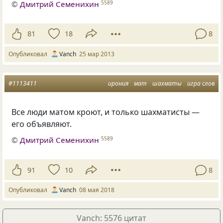
©
Дмитрий Семенихин
5589
81
18
8
Опубликовал
Vanch
25 мар 2013
#1113411
ирония
мат
шахматы
игра слов
Все люди матом кроют, и только шахматисты —
его объявляют.
©
Дмитрий Семенихин
5589
91
10
8
Опубликовал
Vanch
08 мая 2018
Vanch: 5576 цитат