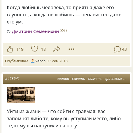
Когда любишь человека, то приятна даже его
глупость, а когда не любишь — ненавистен даже
его ум.
©
Дмитрий Семенихин
5589
119
18
43
Опубликовал
Vanch
23 сен 2018
#463941
ирония
смерть
память
сравнение
тра
Уйти из жизни — что сойти с травмая: вас
запомнят либо те, кому вы уступили место, либо
те, кому вы наступили на ногу.