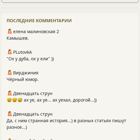
ПОСЛЕДНИЕ КОММЕНТАРИИ
елена малиновская 2
Камышев.
PLutоvkА
"Ох у дуба, ох у ели" ))
Вирджиния
Чёрный юмор.
Двенадцать струн
😅😅😅 ах уе, ах уе... ах уехал, дорогой...))
Двенадцать струн
Да, с ним странная история...) в разных статьях пишут
разное...)