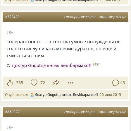
#799429
самопроизвольное
самоизвержение
18+
Толерантность — это когда умные вынуждены не
только выслушивать мнение дураков, но еще и
считаться с ним…
©
Дохтур Gugutцэ князь Бешбармакоff
8457
355
72
45
Опубликовал
Дохтур Gugutцэ князь Беshбармакоff
20 июл 2015
#860377
самопроизвольное
самоизвержение
18+