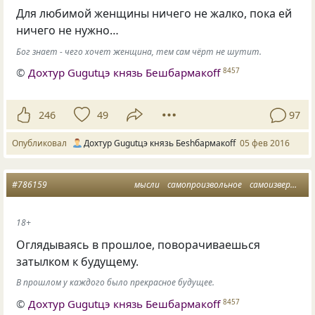
Для любимой женщины ничего не жалко, пока ей
ничего не нужно…
Бог знает - чего хочет женщина, тем сам чёрт не шутит.
©
Дохтур Gugutцэ князь Бешбармакоff
8457
246
49
97
Опубликовал
Дохтур Gugutцэ князь Беshбармакоff
05 фев 2016
#786159
мысли
самопроизвольное
самоизвержение
18+
Оглядываясь в прошлое, поворачиваешься
затылком к будущему.
В прошлом у каждого было прекрасное будущее.
©
Дохтур Gugutцэ князь Бешбармакоff
8457