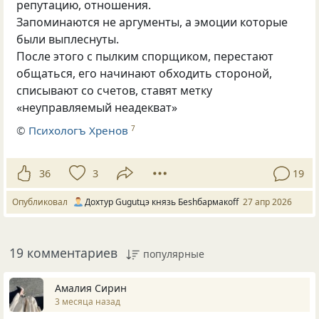
репутацию, отношения.
Запоминаются не аргументы, а эмоции которые
были выплеснуты.
После этого с пылким спорщиком, перестают
общаться, его начинают обходить стороной,
списывают со счетов, ставят метку
«неуправляемый неадекват»
©
Психологъ Хренов
7
36
3
19
Опубликовал
Дохтур Gugutцэ князь Беshбармакоff
27 апр 2026
19 комментариев
популярные
Амалия Сирин
3 месяца назад