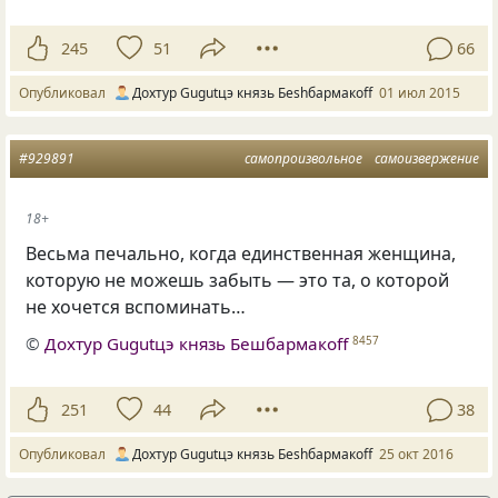
245
51
66
Опубликовал
Дохтур Gugutцэ князь Беshбармакоff
01 июл 2015
#929891
самопроизвольное
самоизвержение
18+
Весьма печально, когда единственная женщина,
которую не можешь забыть — это та, о которой
не хочется вспоминать…
©
Дохтур Gugutцэ князь Бешбармакоff
8457
251
44
38
Опубликовал
Дохтур Gugutцэ князь Беshбармакоff
25 окт 2016