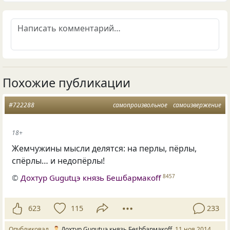
Похожие публикации
#722288
самопроизвольное
самоизвержение
18+
Жемчужины мысли делятся: на перлы, пёрлы,
спёрлы… и недопёрлы!
©
Дохтур Gugutцэ князь Бешбармакоff
8457
623
115
233
Опубликовал
Дохтур Gugutцэ князь Беshбармакоff
11 ноя 2014