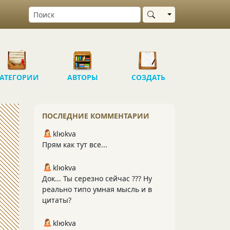
Выбрать область
АТЕГОРИИ
АВТОРЫ
СОЗДАТЬ
ПОСЛЕДНИЕ КОММЕНТАРИИ
klюkva
Прям как тут все...
klюkva
Док... Ты серезно сейчас ??? Ну
реально типо умная мысль и в
цитаты?
klюkva