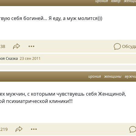
ирония
юмор
женщ
твую себя богиней… Я еду, а муж молится)))
138
Обсуд
воя Сказка
23 сен 2011
ирония
женщины
мужч
тех мужчин, с которыми чувствуешь себя Женщиной,
ой психиатрической клиники!!!
219