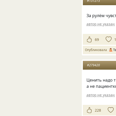
#131273
За рулём чувс
автор не указан
69
Опубликовала
Т
#279420
Ценить надо 
а не пациентк
автор не указан
228