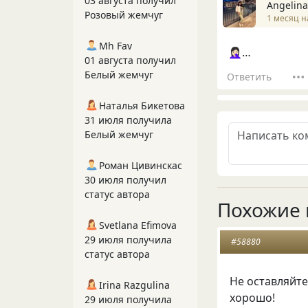
03 августа получил
Angelina
Розовый жемчуг
1 месяц н
Mh Fav
🤦🏻‍♀️…
01 августа получил
Белый жемчуг
Ответить
Наталья Бикетова
31 июля получила
Белый жемчуг
Роман Цивинскас
30 июля получил
статус автора
Похожие 
Svetlana Efimova
29 июля получила
#58880
статус автора
Не оставляйте
Irina Razgulina
хорошо!
29 июля получила