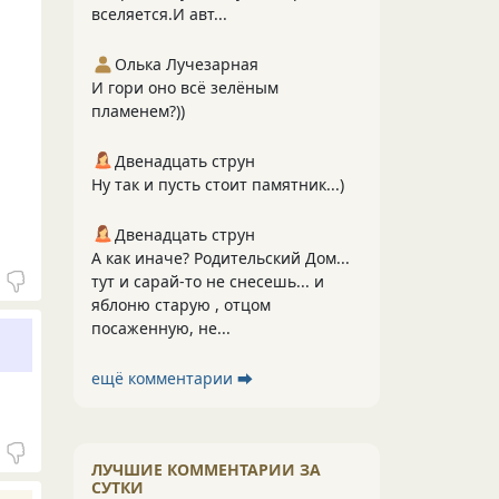
вселяется.И авт...
Олька Лучезарная
И гори оно всё зелёным
пламенем?))
Двенадцать струн
Ну так и пусть стоит памятник...)
Двенадцать струн
А как иначе? Родительский Дом...
тут и сарай-то не снесешь... и
яблоню старую , отцом
посаженную, не...
ещё комментарии ⮕
ЛУЧШИЕ КОММЕНТАРИИ ЗА
СУТКИ