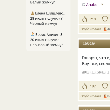
Белый жемчуг
©
Anabell
191
Елена Шишлевская
28 июля получил(а)
210
Черный жемчуг
Опубликовала
A
Борис Аникин 3
20 июля получил
#260250
Бронзовый жемчуг
Говорят, что 
Врут же, свол
автор не указан
197
Опубликовала
В