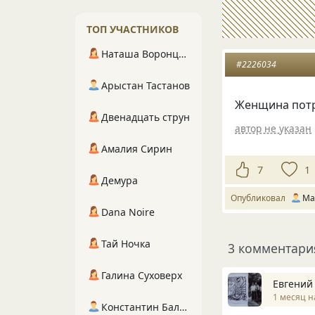
ТОП УЧАСТНИКОВ
Наташа Воронцова
#2226034
Арыстан Тастанов
Женщина потря
Двенадцать струн
автор не указан
Амалия Сирин
7
1
Демура
Опубликовал
Ма
Dana Noire
Тай Ночка
3 комментари
Галина Суховерх
Евгений
1 месяц н
Константин Балухта