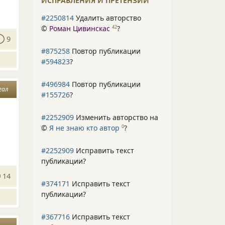
ИСПРАВЛЕНИЯ И ПРЕТЕНЗИИ
#2250814
Удалить авторство
©
Роман Цивинскас
?
42
9
#875258
Повтор публикации
#594823
?
#496984
Повтор публикации
еал
#155726
?
#2252909
Изменить авторство на
©
Я не знаю кто автор
?
0
#2252909
Исправить текст
публикации?
14
#374171
Исправить текст
публикации?
#367716
Исправить текст