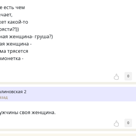
е есть чем
чает,
ет какой-то
ясти?!))
нная женщина- груша?)
ая женщина -
ама трясется
рионетка -
0
алиновская 2
азад
мужчины своя женщина.
0