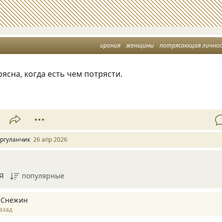
ирония
женщины
потрясающая лично
сна, когда есть чем потрясти.
ргуланчик
26 апр 2026
я
популярные
 Снежин
азад