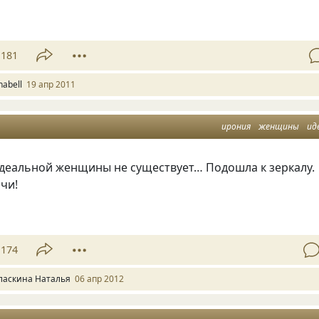
181
nabell
19 апр 2011
ирония
женщины
ид
идеальной женщины не существует… Подошла к зеркалу.
очи!
174
ласкина Наталья
06 апр 2012