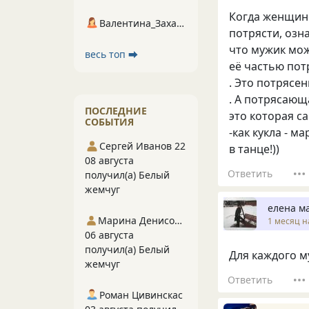
Когда женщин
Валентина_Захарова
потрясти, озна
что мужик мож
весь топ ⮕
её частью потр
. Это потрясе
. А потрясающ
ПОСЛЕДНИЕ
это которая с
СОБЫТИЯ
-как кукла - ма
Сергей Иванов 22
в танце!))
08 августа
Ответить
получил(а) Белый
жемчуг
елена м
Марина Денисова 5
1 месяц н
06 августа
получил(а) Белый
Для каждого 
жемчуг
Ответить
Роман Цивинскас