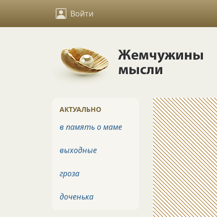
Войти
АКТУАЛЬНО
в память о маме
выходные
гроза
доченька