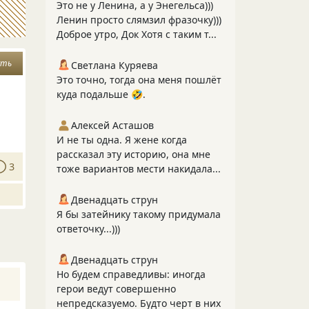
Это не у Ленина, а у Энегельса)))
Ленин просто слямзил фразочку)))
Доброе утро, Док Хотя с таким т...
сть
Светлана Куряева
Это точно, тогда она меня пошлёт
куда подальше 🤣.
Алексей Асташов
И не ты одна. Я жене когда
рассказал эту историю, она мне
3
тоже вариантов мести накидала...
Двенадцать струн
Я бы затейнику такому придумала
ответочку...)))
Двенадцать струн
Но будем справедливы: иногда
герои ведут совершенно
непредсказуемо. Будто черт в них