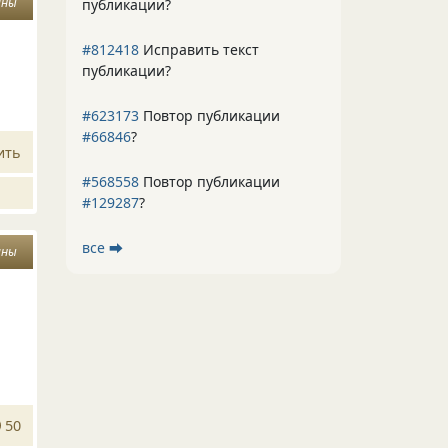
ины
публикации?
#812418
Исправить текст
публикации?
#623173
Повтор публикации
#66846
?
ить
#568558
Повтор публикации
#129287
?
все ⮕
ины
50