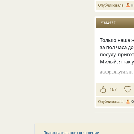
Опубликовала
Н
#384577
Только наша ж
за пол часа д
посуду, приго
Милый, я так 
автор не указан
167
Опубликовала
Х
Пользовательское соглашение