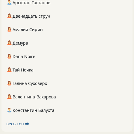
Арыстан Тастанов
Двенадцать струн
Амалия Сирин
Демура
Dana Noire
Тай Ночка
Галина Суховерх
Валентина_Захарова
Константин Балухта
весь топ ⮕