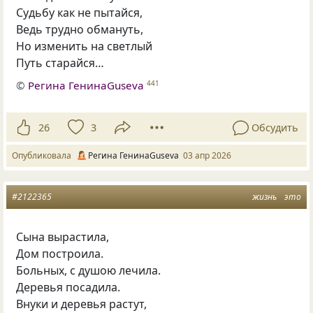
Судьбу как не пытайся,
Ведь трудно обмануть,
Но изменить на светлый
Путь старайся…
©
Регина ГенинаGuseva
441
26
3
Обсудить
Опубликовала
Регина ГенинаGuseva
03 апр 2026
#2122365
жизнь
это
Сына вырастила,
Дом построила.
Больных, с душою лечила.
Деревья посадила.
Внуки и деревья растут,