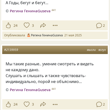
А Годы, бегут и бегут…
©
Регина ГенинаGuseva
441
24
3
2
Опубликовала
Регина ГенинаGuseva
21 мая 2025
#2139959
мысли
вслух
Мы такие разные.. умение смотреть и видеть
не каждому дано.
Слушать и слышать и также чувствовать-
индивидуально, порой не объяснимо…
©
Регина ГенинаGuseva
441
24
3
2