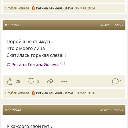
Опубликовала
Регина ГенинаGuseva
06 мая 2024
#2215952
мысли
вслух
Порой я не стыжусь,
что с моего лица
Скатилась горькая слеза!!!
©
Регина ГенинаGuseva
441
28
3
1
Опубликовала
Регина ГенинаGuseva
19 мар 2026
#2219948
мысли
в слух
У каждого свой путь.