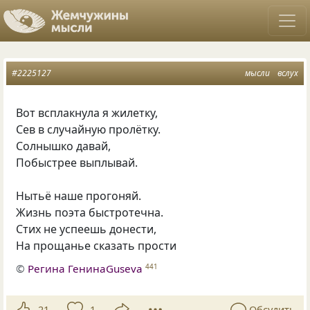
#2225127
мысли
вслух
Вот всплакнула я жилетку,
Сев в случайную пролётку.
Солнышко давай,
Побыстрее выплывай.
Нытьё наше прогоняй.
Жизнь поэта быстротечна.
Стих не успеешь донести,
На прощанье сказать прости
©
Регина ГенинаGuseva
441
21
1
Обсудить