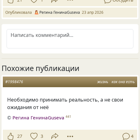
Опубликовала
Регина ГенинаGuseva
23 апр 2026
Похожие публикации
#1998476
жизнь
как она есть
Необходимо принимать реальность, а не свои
ожидания от неё
©
Регина ГенинаGuseva
441
27
3
4